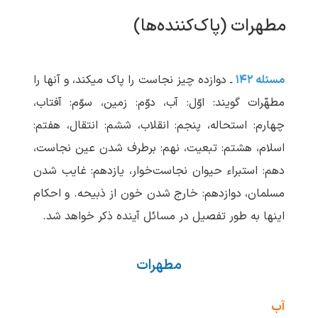
مطهرات (پاک‌کننده‌ها)
مسئله ۱۴۲
ـ دوازده چیز نجاست را پاک می‏کند، و آنها را
مطهّرات گویند: اوّل: آب، دوّم: زمین، سوّم: آفتاب،
چهارم: استحاله، پنجم: انقلاب، ششم: انتقال، هفتم:
اسلام، هشتم: تبعیت، نهم: برطرف شدن عین نجاست،
دهم: استبراء حیوان نجاست‌خوار، یازدهم: غایب شدن
مسلمان، دوازدهم: خارج شدن خون از ذبیحه. و احکام
اینها به طور تفصیل در مسائل آینده ذکر خواهد شد.
مطهرات
آب