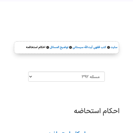
سایت
کتب فقهی آیت‌الله سیستانی
توضیح المسائل
احکام استحاضه



احکام استحاضه