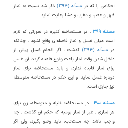
احکامی را که در
مسأله (۳۹۴)
ذکر شد نسبت به نماز
ظهر و عصر، و مغرب و عشا رعایت نماید.
مسئله ۳۹۹
ـ در مستحاضه کثیره در صورتی که لازم
است میان غسل و نماز فاصله‌ای واقع نشود ـ چنانکه
در
مسأله (۳۹۴)
گذشت ـ اگر انجام غسل پیش از
داخل شدن وقت نماز باعث وقوع فاصله گردد، آن غسل
برای نماز فایده ندارد، و باید مستحاضه برای نماز
دوباره غسل نماید. و این حکم در مستحاضه متوسطه
نیز جاری است.
مسئله ۴۰۰
ـ در مستحاضه قلیله و متوسطه، زن برای
هر نمازی ـ غیر از نماز یومیه که حکم آن گذشت ـ چه
واجب باشد چه مستحب، باید وضو بگیرد، ولی اگر