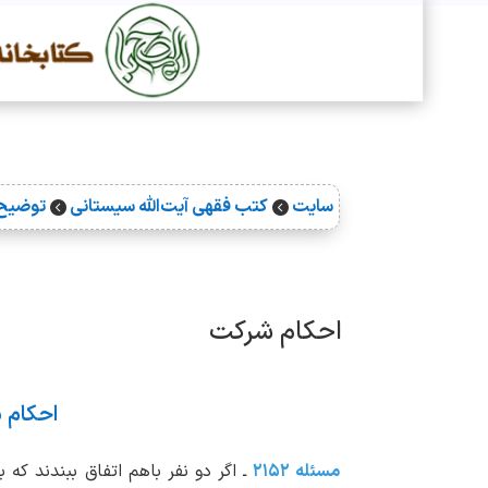
سایت
کتب فقهی آیت‌الله سیستانی
توضیح 


احکام شرکت
احکام 
مسئله ۲۱۵۲
ـ اگر دو نفر باهم اتفاق ببندند ک