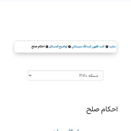
سایت
کتب فقهی آیت‌الله سیستانی
توضیح المسائل
احکام صلح



احکام صلح