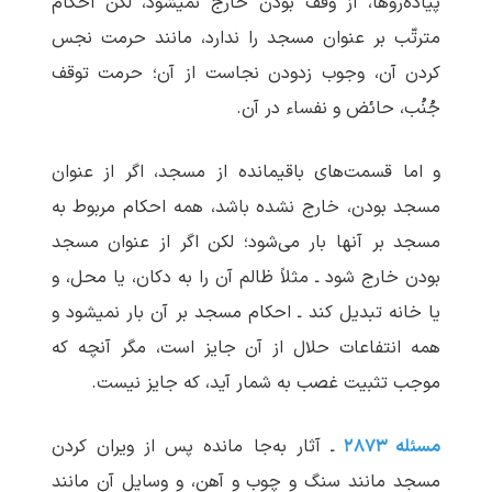
پیاده‌روها، از وقف بودن خارج نمی‏شود، لکن احکام
مترتّب بر عنوان مسجد را ندارد، مانند حرمت نجس
کردن آن، وجوب زدودن نجاست از آن؛ حرمت توقف
جُنُب، حائض و نفساء در آن.
و اما قسمت‌های باقیمانده از مسجد، اگر از عنوان
مسجد بودن، خارج نشده باشد، همه احکام مربوط به
مسجد بر آنها بار می‌شود؛ لکن اگر از عنوان مسجد
بودن خارج شود ـ مثلاً ظالم آن را به دکان، یا محل، و
یا خانه تبدیل کند ـ احکام مسجد بر آن بار نمی‏شود و
همه انتفاعات حلال از آن جایز است، مگر آنچه که
موجب تثبیت غصب به شمار آید، که جایز نیست.
مسئله ۲۸۷۳
ـ آثار به‌جا مانده پس از ویران کردن
مسجد مانند سنگ و چوب و آهن، و وسایل آن مانند