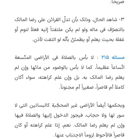
صریحاً.
۳- شاهد الحال، وذلک بأن تدلّ القرائن علی رضا المالک
بالتصرّف فی ماله ولو لم یکن ملتفتاً إلیه فعلاً لنوم أو
غفلة بحیث یعلم أو یطمئنّ بأنّه لو التفت لأذن.
مسئله ۲۱۵
: لا بأس بالصلاة فی الأراضی المتّسعة
اتّساعاً عظیماً، کما لا بأس بالوضوء من مائها وإن لم
یعلم رضا المالک به، بل وإن علم کراهته، سواء أکان
کاملاً أم قاصراً، صغیراً أم مجنوناً.
وبحکمها أیضاً الأراضی غیر المحجّبة کالبساتین التی لا
سور لها ولا حجاب، فیجوز الدخول إلیها والصلاة فیها
وإن لم یعلم رضا المالک. نعم، إذا علم کراهته أو کان
قاصراً فالأحوط لزوماً الاجتناب عنها.