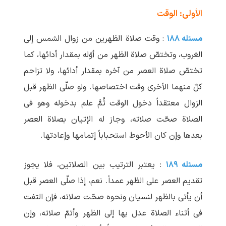
الأولی: الوقت
مسئله ۱۸۸
: وقت صلاة الظهرین من زوال الشمس إلی
الغروب، وتختصّ صلاة الظهر من أوّله بمقدار أدائها، کما
تختصّ صلاة العصر من آخره بمقدار أدائها، ولا تزاحم
کلّ منهما الأخری وقت اختصاصها. ولو صلّی الظهر قبل
الزوال معتقداً دخول الوقت ثُمَّ علم بدخوله وهو فی
الصلاة صحّت صلاته، وجاز له الإتیان بصلاة العصر
بعدها وإن کان الأحوط استحباباً إتمامها وإعادتها.
مسئله ۱۸۹
: یعتبر الترتیب بین الصلاتین، فلا یجوز
تقدیم العصر علی الظهر عمداً. نعم، إذا صلّی العصر قبل
أن یأتی بالظهر لنسیان ونحوه صحّت صلاته، فإن التفت
فی أثناء الصلاة عدل بها إلی الظهر وأتمّ صلاته، وإن