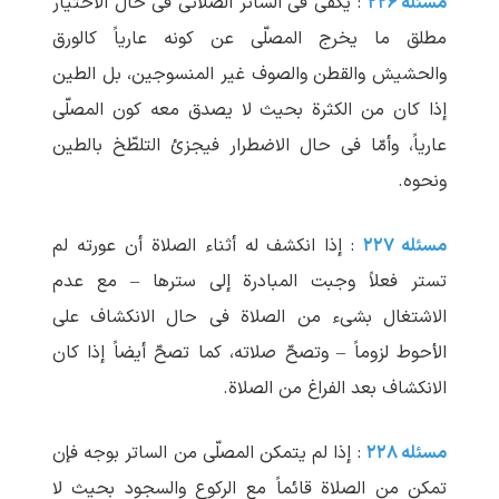
مسئله ۲۲۶
: یکفی فی الساتر الصلاتی فی حال الاختیار
مطلق ما یخرج المصلّی عن کونه عاریاً کالورق
والحشیش والقطن والصوف غیر المنسوجین، بل الطین
إذا کان من الکثرة بحیث لا یصدق معه کون المصلّی
عاریاً، وأمّا فی حال الاضطرار فیجزئ التلطّخ بالطین
ونحوه.
مسئله ۲۲۷
: إذا انکشف له أثناء الصلاة أن عورته لم
تستر فعلاً وجبت المبادرة إلی سترها – مع عدم
الاشتغال بشیء من الصلاة فی حال الانکشاف علی
الأحوط لزوماً – وتصحّ صلاته، کما تصحّ أیضاً إذا کان
الانکشاف بعد الفراغ من الصلاة.
مسئله ۲۲۸
: إذا لم یتمکن المصلّی من الساتر بوجه فإن
تمکن من الصلاة قائماً مع الرکوع والسجود بحیث لا