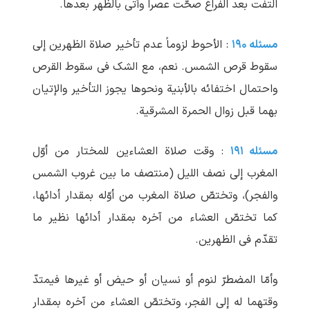
التفت بعد الفراغ صحّت عصراً وأتی بالظهر بعدها.
مسئله ۱۹۰
: الأحوط لزوماً عدم تأخیر صلاة الظهرین إلی
سقوط قرص الشمس. نعم، مع الشک فی سقوط القرص
واحتمال اختفائه بالأبنیة ونحوها یجوز التأخیر والإتیان
بهما قبل زوال الحمرة المشرقیة.
مسئله ۱۹۱
: وقت صلاة العشاءین للمختار من أوّل
المغرب إلی نصف اللیل (منتصف ما بین غروب الشمس
والفجر)، وتختصّ صلاة المغرب من أوّله بمقدار أدائها،
کما تختصّ العشاء من آخره بمقدار أدائها نظیر ما
تقدّم فی الظهرین.
وأمّا المضطرّ لنوم أو نسیان أو حیض أو غیرها فیمتدّ
وقتهما له إلی الفجر، وتختصّ العشاء من آخره بمقدار