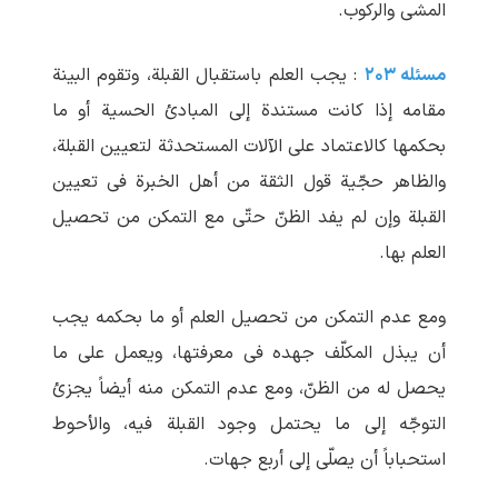
المشی والرکوب.
مسئله ۲۰۳
: یجب العلم باستقبال القبلة، وتقوم البینة
مقامه إذا کانت مستندة إلی المبادئ الحسیة أو ما
بحکمها کالاعتماد علی الآلات المستحدثة لتعیین القبلة،
والظاهر حجّیة قول الثقة من أهل الخبرة فی تعیین
القبلة وإن لم یفد الظنّ حتّی مع التمکن من تحصیل
العلم بها.
ومع عدم التمکن من تحصیل العلم أو ما بحکمه یجب
أن یبذل المکلّف جهده فی معرفتها، ویعمل علی ما
یحصل له من الظنّ، ومع عدم التمکن منه أیضاً یجزئ
التوجّه إلی ما یحتمل وجود القبلة فیه، والأحوط
استحباباً أن یصلّی إلی أربع جهات.