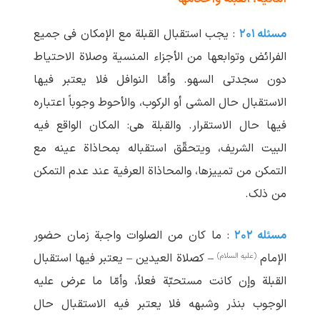
مسئله ۲۰۱
: یجب استقبال القبلة مع الإمکان فی جمیع
الفرائض وتوابعها من الأجزاء المنسیة وصلاة الاحتیاط
دون سجدتی السهو. وأمّا النوافل فلا یعتبر فیها
الاستقبال حال المشی أو الرکوب، والأحوط وجوباً اعتباره
فیها حال الاستقرار. والقبلة هی: المکان الواقع فیه
البیت الشریف، ویتحقّق استقباله بمحاذاة عینه مع
التمکن من تمییزها، والمحاذاة العرفیة عند عدم التمکن
من ذلک.
مسئله ۲۰۲
: ما کان من الصلوات واجبة زمان حضور
(علیه السلام)
الإمام
– کصلاة العیدین – یعتبر فیها استقبال
القبلة وإن کانت مستحبّة فعلاً، وأمّا ما عرض علیه
الوجوب بنذر وشبهه فلا یعتبر فیه الاستقبال حال