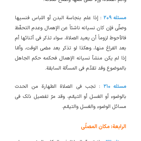
مسئله ۲۰۹
: إذا علم بنجاسة البدن أو اللباس فنسیها
وصلّی فإن کان نسیانه ناشئاً عن الإهمال وعدم التحفّظ
فالأحوط لزوماً أن یعید الصلاة، سواء تذکر فی أثنائها أم
بعد الفراغ منها، وهکذا لو تذکر بعد مضی الوقت، وأمّا
إذا لم یکن منشأ نسیانه الإهمال فحکمه حکم الجاهل
بالموضوع وقد تقدّم فی المسألة السابقة.
مسئله ۲۱۰
: تجب فی الصلاة الطهارة من الحدث
بالوضوء أو الغسل أو التیمّم، وقد مرّ تفصیل ذلک فی
مسائل الوضوء والغسل والتیمّم.
الرابعة: مکان المصلّی