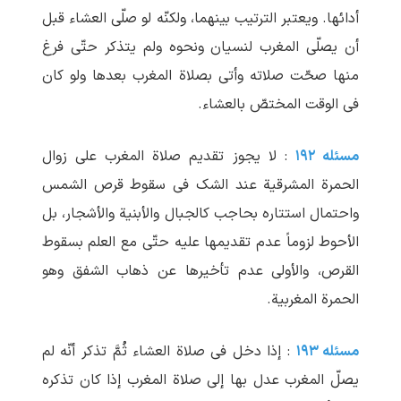
أدائها. ویعتبر الترتیب بینهما، ولکنّه لو صلّی العشاء قبل
أن یصلّی المغرب لنسیان ونحوه ولم یتذکر حتّی فرغ
منها صحّت صلاته وأتی بصلاة المغرب بعدها ولو کان
فی الوقت المختصّ بالعشاء.
مسئله ۱۹۲
: لا یجوز تقدیم صلاة المغرب علی زوال
الحمرة المشرقیة عند الشک فی سقوط قرص الشمس
واحتمال استتاره بحاجب کالجبال والأبنیة والأشجار، بل
الأحوط لزوماً عدم تقدیمها علیه حتّی مع العلم بسقوط
القرص، والأولی عدم تأخیرها عن ذهاب الشفق وهو
الحمرة المغربیة.
مسئله ۱۹۳
: إذا دخل فی صلاة العشاء ثُمَّ تذکر أنّه لم
یصلّ المغرب عدل بها إلی صلاة المغرب إذا کان تذکره