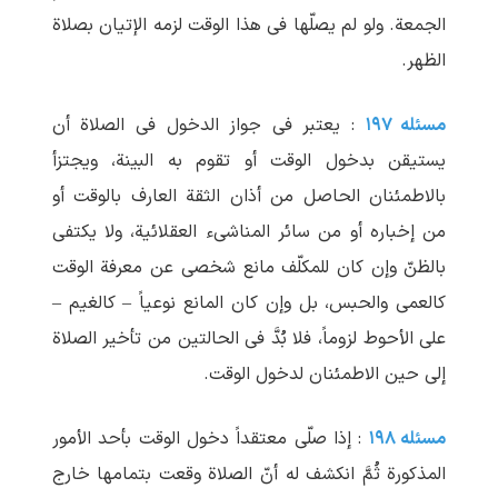
الجمعة. ولو لم یصلّها فی هذا الوقت لزمه الإتیان بصلاة
الظهر.
مسئله ۱۹۷
: یعتبر فی جواز الدخول فی الصلاة أن
یستیقن بدخول الوقت أو تقوم به البینة، ویجتزأ
بالاطمئنان الحاصل من أذان الثقة العارف بالوقت أو
من إخباره أو من سائر المناشیء العقلائیة، ولا یکتفی
بالظنّ وإن کان للمکلّف مانع شخصی عن معرفة الوقت
کالعمی والحبس، بل وإن کان المانع نوعیاً – کالغیم –
علی الأحوط لزوماً، فلا بُدَّ فی الحالتین من تأخیر الصلاة
إلی حین الاطمئنان لدخول الوقت.
مسئله ۱۹۸
: إذا صلّی معتقداً دخول الوقت بأحد الأمور
المذکورة ثُمَّ انکشف له أنّ الصلاة وقعت بتمامها خارج