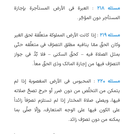
مسئله ۲۱۸
: العبرة فی الأرض المستأجرة بإجازة
المستأجر دون المؤجّر.
مسئله ۲۱۹
: إذا کانت الأرض المملوکة متعلّقة لحق الغیر
وکان الحقّ ممّا ینافیه مطلق التصرّف فی متعلّقه حتّی
بمثل الصلاة فیه – کحقّ السکنی – فلا بُدَّ فی جواز
التصرّف فیها من إجازة المالک وذی الحقّ معاً.
مسئله ۲۲۰
: المحبوس فی الأرض المغصوبة إذا لم
یتمکن من التخلّص من دون ضرر أو حرج تصحّ صلاته
فیها، ویصلی صلاة المختار إذا لم تستلزم تصرّفاً زائداً
علی الکون فیها علی الوجه المتعارف، وإلّا صلّی بما
یمکنه من دون تصرّف زائد.