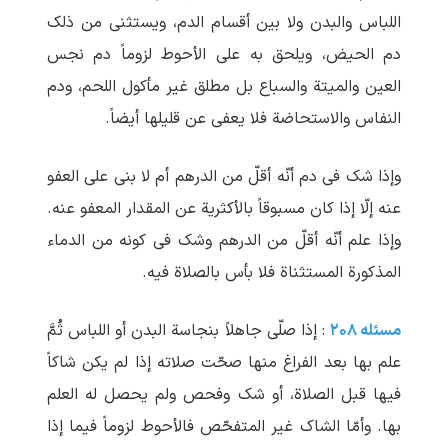
اللباس والبدن ولا بین أقسام الدم، ویستثنی من ذلک
دم الحیض، ویلحق به علی الأحوط لزوماً دم نجس
العین والمیتة والسباع بل مطلق غیر مأکول اللحم، ودم
النفاس والاستحاضة فلا یعفی عن قلیلها أیضاً.
وإذا شک فی دم أنّه أقلّ من الدرهم أم لا بنی علی العفو
عنه إلّا إذا کان مسبوقاً بالأکثریة عن المقدار المعفو عنه.
وإذا علم أنّه أقلّ من الدرهم وشک فی کونه من الدماء
المذکورة المستثناة فلا بأس بالصلاة فیه.
مسئله ۲۰۸
: إذا صلّی جاهلاً بنجاسة البدن أو اللباس ثُمَّ
علم بها بعد الفراغ منها صحّت صلاته إذا لم یکن شاکاً
فیها قبل الصلاة، أو شک وفحص ولم یحصل له العلم
بها. وأمّا الشاک غیر المتفحّص فالأحوط لزوماً فیما إذا