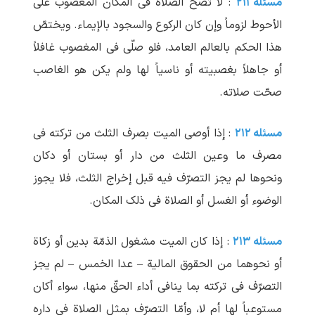
مسئله ۲۱۱
: لا تصحّ الصلاة فی المکان المغصوب علی
الأحوط لزوماً وإن کان الرکوع والسجود بالإیماء. ویختصّ
هذا الحکم بالعالم العامد، فلو صلّی فی المغصوب غافلاً
أو جاهلاً بغصبیته أو ناسیاً لها ولم یکن هو الغاصب
صحّت صلاته.
مسئله ۲۱۲
: إذا أوصی المیت بصرف الثلث من ترکته فی
مصرف ما وعین الثلث من دار أو بستان أو دکان
ونحوها لم یجز التصرّف فیه قبل إخراج الثلث، فلا یجوز
الوضوء أو الغسل أو الصلاة فی ذلک المکان.
مسئله ۲۱۳
: إذا کان المیت مشغول الذمّة بدین أو زکاة
أو نحوهما من الحقوق المالیة – عدا الخمس – لم یجز
التصرّف فی ترکته بما ینافی أداء الحقّ منها، سواء أکان
مستوعباً لها أم لا، وأمّا التصرّف بمثل الصلاة فی داره