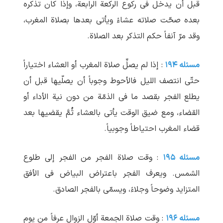
قبل أن یدخل فی رکوع الرکعة الرابعة، وإذا کان تذکره
بعده صحّت صلاته عشاءً ویأتی بعدها بصلاة المغرب،
وقد مرّ آنفاً حکم التذکر بعد الصلاة.
مسئله ۱۹۴
: إذا لم یصلِّ صلاة المغرب أو العشاء اختیاراً
حتّی انتصف اللیل فالأحوط وجوباً أن یصلّیها قبل أن
یطلع الفجر بقصد ما فی الذمّة من دون نیة الأداء أو
القضاء، ومع ضیق الوقت یأتی بالعشاء ثُمَّ یقضیها بعد
قضاء المغرب احتیاطاً وجوبیاً.
مسئله ۱۹۵
: وقت صلاة الفجر من الفجر إلی طلوع
الشمس. ویعرف الفجر باعتراض البیاض فی الأفق
المتزاید وضوحاً وجلاءً، ویسمّی بالفجر الصادق.
مسئله ۱۹۶
: وقت صلاة الجمعة أوّل الزوال عرفاً من یوم