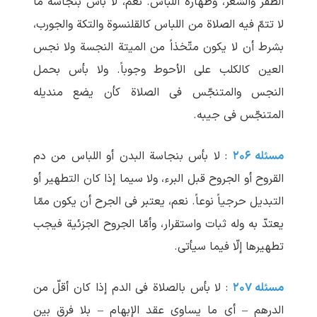
الظفر والشعر، وطهارة اللباس. نعم، لا بأس بنجاسة ما
لا تتمّ فیه الصلاة من اللباس کالقلنسوة والتکة والجورب،
بشرط أن لا یکون متّخذاً من المیتة النجسة ولا نجس
العین کالکلب علی الأحوط وجوباً. ولا بأس بحمل
النجس والمتنجّس فی الصلاة کأن یضع مندیله
المتنجّس فی جیبه.
مسئله ۲۰۶
: لا بأس بنجاسة البدن أو اللباس من دم
القروح أو الجروح قبل البرء، ولا سیما إذا کان التطهیر أو
التبدیل حرجیاً نوعاً. نعم، یعتبر فی الجرح أن یکون ممّا
یعتدّ به وله ثبات واستقرار، وأمّا الجروح الجزئیة فیجب
تطهیرها إلّا فیما سیأتی.
مسئله ۲۰۷
: لا بأس بالصلاة فی الدم إذا کان أقلّ من
الدرهم – أی ما یساوی عقد الإبهام – بلا فرق بین