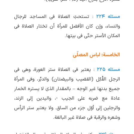
مسئله ۲۲۴
: تستحبّ الصلاة فی المساجد للرجال
والنساء، وإن کان الأفضل للمرأة أن تختار الصلاة فی
المکان الأستر حتّی فی بیتها.
الخامسة: لباس المصلّی
مسئله ۲۲۵
: یعتبر فی الصلاة ستر العورة، وهی فی
الرجل القُبُل (القضیب والبیضتان) والدبُر، وفی المرأة
جمیع بدنها غیر الوجه – بالمقدار الذی لا یستره الخمار
عادة مع ضربه علی الجیب -، والیدین إلی الزند،
والرجلین إلی أوّل جزء من الساق. ولا یعتبر ستر الرأس
وشعره والرقبة فی صلاة غیر البالغة.