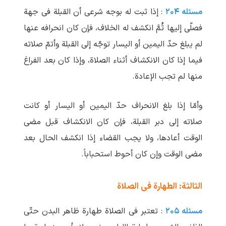
مسئله ۲۰۴
: إذا ثبت له بوجه شرعی أن القبلة فی جهة
فصلّی إلیها ثُمَّ انکشف له الخلاف، فإن کان انحرافه عنها
لم یبلغ حدّ الیمین أو الیسار توجّه إلی القبلة وأتمّ صلاته
فیما إذا کان الانکشاف أثناء الصلاة، وإذا کان بعد الفراغ
منها لم تجب الإعادة.
وأمّا إذا بلغ الانحراف حدّ الیمین أو الیسار أو کانت
صلاته إلی دبر القبلة، فإن کان الانکشاف قبل مضی
الوقت أعادها، ولا یجب القضاء إذا انکشف الحال بعد
مضی الوقت وإن کان أحوط استحباباً.
الثالثة: الطهارة فی الصلاة
مسئله ۲۰۵
: تعتبر فی الصلاة طهارة ظاهر البدن حتّی