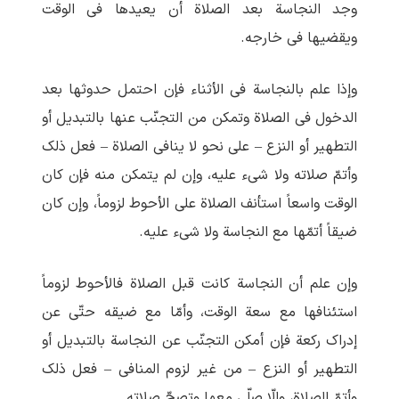
وجد النجاسة بعد الصلاة أن یعیدها فی الوقت
ویقضیها فی خارجه.
وإذا علم بالنجاسة فی الأثناء فإن احتمل حدوثها بعد
الدخول فی الصلاة وتمکن من التجنّب عنها بالتبدیل أو
التطهیر أو النزع – علی نحو لا ینافی الصلاة – فعل ذلک
وأتمّ صلاته ولا شیء علیه، وإن لم یتمکن منه فإن کان
الوقت واسعاً استأنف الصلاة علی الأحوط لزوماً، وإن کان
ضیقاً أتمّها مع النجاسة ولا شیء علیه.
وإن علم أن النجاسة کانت قبل الصلاة فالأحوط لزوماً
استئنافها مع سعة الوقت، وأمّا مع ضیقه حتّی عن
إدراک رکعة فإن أمکن التجنّب عن النجاسة بالتبدیل أو
التطهیر أو النزع – من غیر لزوم المنافی – فعل ذلک
وأتمّ الصلاة، وإلّا صلّی معها وتصحّ صلاته.