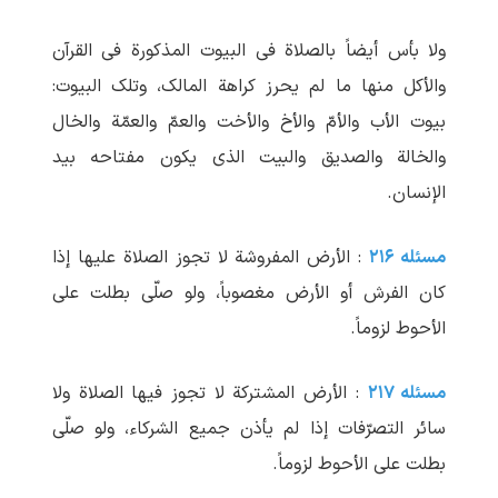
ولا بأس أیضاً بالصلاة فی البیوت المذکورة فی القرآن
والأکل منها ما لم یحرز کراهة المالک، وتلک البیوت:
بیوت الأب والأمّ والأخ والأخت والعمّ والعمّة والخال
والخالة والصدیق والبیت الذی یکون مفتاحه بید
الإنسان.
مسئله ۲۱۶
: الأرض المفروشة لا تجوز الصلاة علیها إذا
کان الفرش أو الأرض مغصوباً، ولو صلّی بطلت علی
الأحوط لزوماً.
مسئله ۲۱۷
: الأرض المشترکة لا تجوز فیها الصلاة ولا
سائر التصرّفات إذا لم یأذن جمیع الشرکاء، ولو صلّی
بطلت علی الأحوط لزوماً.