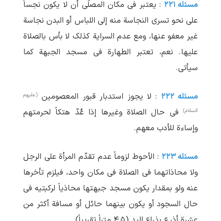
مسئله ۲۲۱
: یعتبر فی مکان المصلّی أن لا یکون نجساً
علی نحو تسری النجاسة منه إلی اللباس أو البدن نجاسة
غیر معفو عنها، ومع عدم السرایة کذلک لا بأس بالصلاة
علیها. نعم، تعتبر الطهارة فی مسجد الجبهة کما
سیأتی.
(علیهم
مسئله ۲۲۲
: لا یجوز استدبار قبور المعصومین
السلام)
فی حال الصلاة وغیرها إذا عُدّ هتکاً لحرمتهم
وإساءة للأدب معهم.
مسئله ۲۲۳
: الأحوط لزوماً عدم تقدّم المرأة علی الرجل
ولا محاذاتهما فی الصلاة فی مکان واحد، فیلزم تأخرها
عنه ولو بمقدار یکون مسجد جبهتها محاذیاً لرکبتیه فی
حال السجود أو یکون بینهما حائل أو مسافة أکثر من
عشرة أذرع بذراع الید (۴,۵ متراً تقریباً).