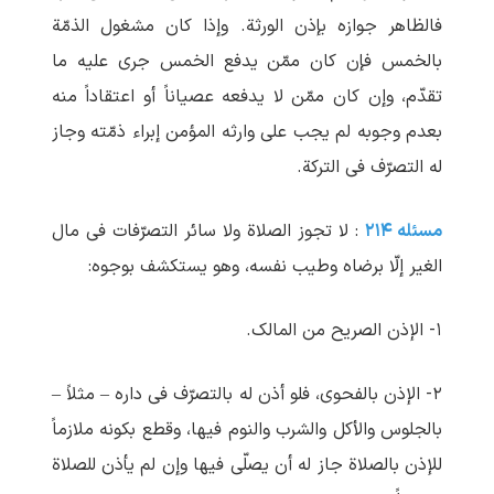
فالظاهر جوازه بإذن الورثة. وإذا کان مشغول الذمّة
بالخمس فإن کان ممّن یدفع الخمس جری علیه ما
تقدّم، وإن کان ممّن لا یدفعه عصیاناً أو اعتقاداً منه
بعدم وجوبه لم یجب علی وارثه المؤمن إبراء ذمّته وجاز
له التصرّف فی الترکة.
مسئله ۲۱۴
: لا تجوز الصلاة ولا سائر التصرّفات فی مال
الغیر إلّا برضاه وطیب نفسه، وهو یستکشف بوجوه:
۱- الإذن الصریح من المالک.
۲- الإذن بالفحوی، فلو أذن له بالتصرّف فی داره – مثلاً –
بالجلوس والأکل والشرب والنوم فیها، وقطع بکونه ملازماً
للإذن بالصلاة جاز له أن یصلّی فیها وإن لم یأذن للصلاة