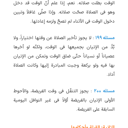
الوقت بطلت صلاته. نعم، إذا علم أنّ الوقت قد دخل
وهو فی الصلاة صحّت صلاته. وإذا صلّی غافلاً وتبین
دخول الوقت فی الأثناء لم تصحّ ولزمه إعادتها.
مسئله ۱۹۹
: لا یجوز تأخیر الصلاة عن وقتها اختیاراً، ولا
بُدَّ من الإتیان بجمیعها فی الوقت، ولکنّه لو أخرها
عصیاناً أو نسیاناً حتّی ضاق الوقت وتمکن من الإتیان
بها فیه ولو برکعة وجبت المبادرة إلیها وکانت الصلاة
أداءً.
مسئله ۲۰۰
: یجوز التنفّل فی وقت الفریضة، والأحوط
الأولی الإتیان بالفریضة أوّلاً فی غیر النوافل الیومیة
السابقة علی الفریضة.
الثانیة: القبلة وأحکامها