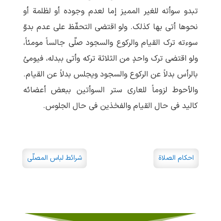
تبدو سوأته للغیر الممیز إما لعدم وجوده أو لظلمة أو
نحوها أتی بها کذلک. ولو اقتضی التحفّظ علی عدم بدوّ
سوءته ترک القیام والرکوع والسجود صلّی جالساً مومئاً،
ولو اقتضی ترک واحدٍ من الثلاثة ترکه وأتی ببدله، فیومئ
بالرأس بدلاً عن الرکوع والسجود ویجلس بدلاً عن القیام.
والأحوط لزوماً للعاری ستر السوأتین ببعض أعضائه
کالید فی حال القیام والفخذین فی حال الجلوس.
احکام الصلاة
شرائط لباس المصلّی