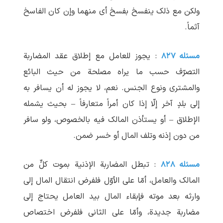
ولکن مع ذلک ینفسخ بفسخ أی منهما وإن کان الفاسخ
آثماً.
مسئله ۸۲۷
: یجوز للعامل مع إطلاق عقد المضاربة
التصرّف حسب ما یراه مصلحة من حیث البائع
والمشتری ونوع الجنس. نعم، لا یجوز له أن یسافر به
إلی بلدٍ آخر إلّا إذا کان أمراً متعارفاً – بحیث یشمله
الإطلاق – أو یستأذن المالک فیه بالخصوص، ولو سافر
من دون إذنه وتلف المال أو خسر ضمن.
مسئله ۸۲۸
: تبطل المضاربة الإذنیة بموت کلٍّ من
المالک والعامل، أمّا علی الأوّل فلفرض انتقال المال إلی
وارثه بعد موته فإبقاء المال بید العامل یحتاج إلی
مضاربة جدیدة، وأمّا علی الثانی فلفرض اختصاص