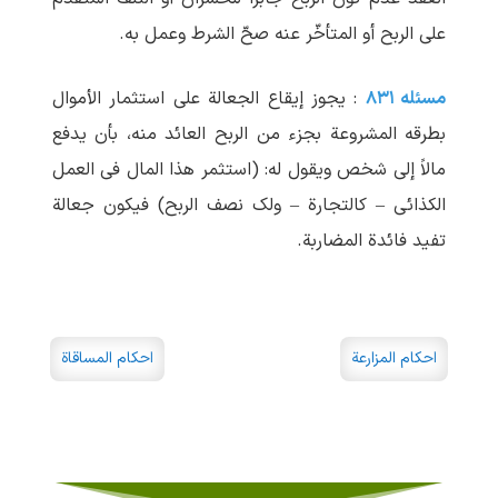
علی الربح أو المتأخّر عنه صحّ الشرط وعمل به.
مسئله ۸۳۱
: یجوز إیقاع الجعالة علی استثمار الأموال
بطرقه المشروعة بجزء من الربح العائد منه، بأن یدفع
مالاً إلی شخص ویقول له: (استثمر هذا المال فی العمل
الکذائی – کالتجارة – ولک نصف الربح) فیکون جعالة
تفید فائدة المضاربة.
احکام المزارعة
احکام المساقاة