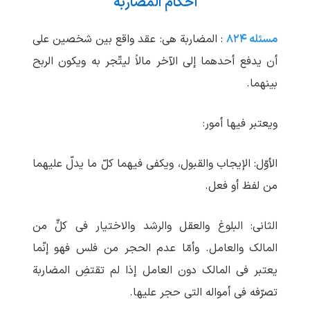
أحکام المضاربة
مسئله ۸۲۴
: المضاربة هی: عقد واقع بین شخصین علی
أن یدفع أحدهما إلی الآخر مالاً لیتّجر به ویکون الربح
بینهما.
ویعتبر فیها أمور:
الأوّل: الإیجاب والقبول، ویکفی فیهما کلّ ما یدلّ علیهما
من لفظ أو فعل.
الثانی: البلوغ والعقل والرشد والاختیار فی کلٍّ من
المالک والعامل. وأمّا عدم الحجر من فلس فهو إنّما
یعتبر فی المالک دون العامل إذا لم تقتضِ المضاربة
تصرّفه فی أمواله التی حجر علیها.