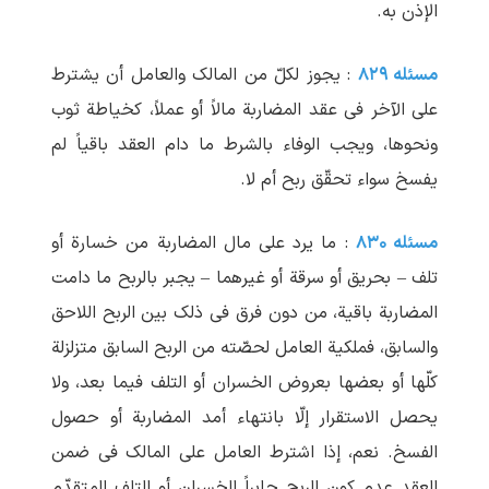
الإذن به.
مسئله ۸۲۹
: یجوز لکلّ من المالک والعامل أن یشترط
علی الآخر فی عقد المضاربة مالاً أو عملاً، کخیاطة ثوب
ونحوها، ویجب الوفاء بالشرط ما دام العقد باقیاً لم
یفسخ سواء تحقّق ربح أم لا.
مسئله ۸۳۰
: ما یرد علی مال المضاربة من خسارة أو
تلف – بحریق أو سرقة أو غیرهما – یجبر بالربح ما دامت
المضاربة باقیة، من دون فرق فی ذلک بین الربح اللاحق
والسابق، فملکیة العامل لحصّته من الربح السابق متزلزلة
کلّها أو بعضها بعروض الخسران أو التلف فیما بعد، ولا
یحصل الاستقرار إلّا بانتهاء أمد المضاربة أو حصول
الفسخ. نعم، إذا اشترط العامل علی المالک فی ضمن
العقد عدم کون الربح جابراً للخسران أو التلف المتقدّم