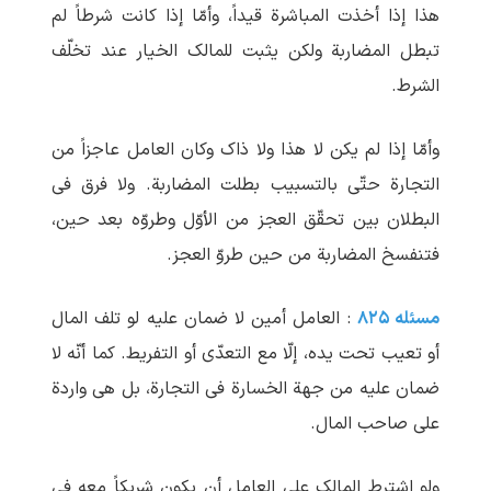
هذا إذا أخذت المباشرة قیداً، وأمّا إذا کانت شرطاً لم
تبطل المضاربة ولکن یثبت للمالک الخیار عند تخلّف
الشرط.
وأمّا إذا لم یکن لا هذا ولا ذاک وکان العامل عاجزاً من
التجارة حتّی بالتسبیب بطلت المضاربة. ولا فرق فی
البطلان بین تحقّق العجز من الأوّل وطروّه بعد حین،
فتنفسخ المضاربة من حین طروّ العجز.
مسئله ۸۲۵
: العامل أمین لا ضمان علیه لو تلف المال
أو تعیب تحت یده، إلّا مع التعدّی أو التفریط. کما أنّه لا
ضمان علیه من جهة الخسارة فی التجارة، بل هی واردة
علی صاحب المال.
ولو اشترط المالک علی العامل أن یکون شریکاً معه فی