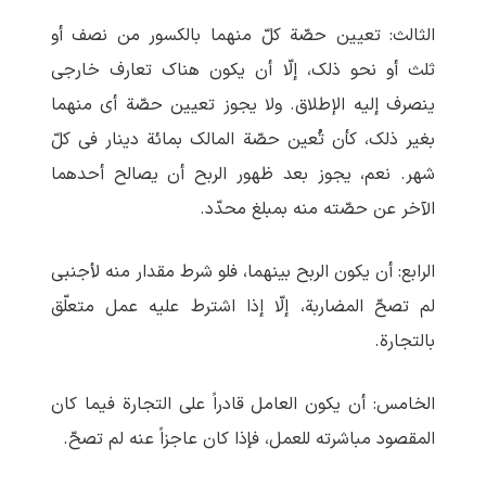
الثالث: تعیین حصّة کلّ منهما بالکسور من نصف أو
ثلث أو نحو ذلک، إلّا أن یکون هناک تعارف خارجی
ینصرف إلیه الإطلاق. ولا یجوز تعیین حصّة أی منهما
بغیر ذلک، کأن تُعین حصّة المالک بمائة دینار فی کلّ
شهر. نعم، یجوز بعد ظهور الربح أن یصالح أحدهما
الآخر عن حصّته منه بمبلغ محدّد.
الرابع: أن یکون الربح بینهما، فلو شرط مقدار منه لأجنبی
لم تصحّ المضاربة، إلّا إذا اشترط علیه عمل متعلّق
بالتجارة.
الخامس: أن یکون العامل قادراً علی التجارة فیما کان
المقصود مباشرته للعمل، فإذا کان عاجزاً عنه لم تصحّ.