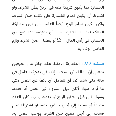
الخسارة کما یکون شریکاً معه فی الربح بطل الشرط، ولو
اشترط أن یکون تمام الخسارة علی ذمّته صحّ الشرط،
ولکن یکون تمام الربح أیضاً للعامل من دون مشارکة
المالک فیه، ولو اشترط علیه أن یعوّضه عمّا تقع من
الخسارة فی رأس المال – کلّاً أو بعضاً – صحّ الشرط ولزم
العامل الوفاء به.
مسئله ۸۲۶
: المضاربة الإذنیة عقد جائز من الطرفین
بمعنی أنّ للمالک أن یسحب إذنه فی تصرّف العامل فی
ماله متی شاء، کما أنّ للعامل أن یکفّ عن العمل متی
ما أراد، سواء أکان قبل الشروع فی العمل أم بعده،
وسواء کان قبل تحقّق الربح أو بعده، وسواء کان العقد
مطلقاً أو مقیداً إلی أجل خاصّ. نعم، لو اشترطا عدم
فسخه إلی أجل معین صحّ الشرط ووجب العمل به،