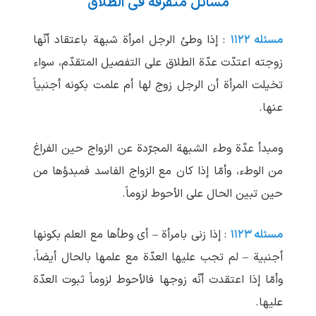
مسائل متفرقة فی الطلاق
مسئله ۱۱۲۲
: إذا وطئ الرجل امرأة شبهة باعتقاد أنّها
زوجته اعتدّت عدّة الطلاق علی التفصیل المتقدّم، سواء
تخیلت المرأة أن الرجل زوج لها أم علمت بکونه أجنبیاً
عنها.
ومبدأ عدّة وطء الشبهة المجرّدة عن الزواج حین الفراغ
من الوطء، وأمّا إذا کان مع الزواج الفاسد فمبدؤها من
حین تبین الحال علی الأحوط لزوماً.
مسئله ۱۱۲۳
: إذا زنی بامرأة – أی وطأها مع العلم بکونها
أجنبیة – لم تجب علیها العدّة مع علمها بالحال أیضاً،
وأمّا إذا اعتقدت أنّه زوجها فالأحوط لزوماً ثبوت العدّة
علیها.