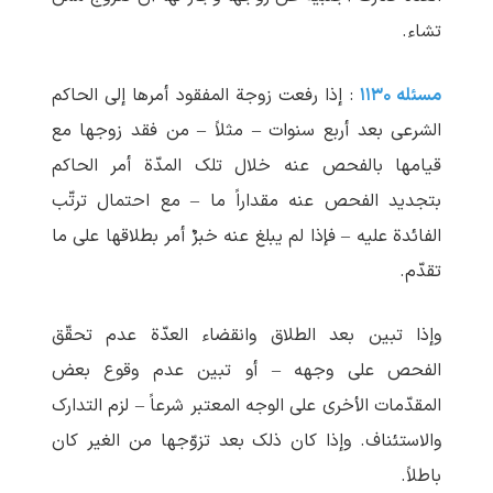
تشاء.
مسئله ۱۱۳۰
: إذا رفعت زوجة المفقود أمرها إلی الحاکم
الشرعی بعد أربع سنوات – مثلاً – من فقد زوجها مع
قیامها بالفحص عنه خلال تلک المدّة أمر الحاکم
بتجدید الفحص عنه مقداراً ما – مع احتمال ترتّب
الفائدة علیه – فإذا لم یبلغ عنه خبرٌ أمر بطلاقها علی ما
تقدّم.
وإذا تبین بعد الطلاق وانقضاء العدّة عدم تحقّق
الفحص علی وجهه – أو تبین عدم وقوع بعض
المقدّمات الأخری علی الوجه المعتبر شرعاً – لزم التدارک
والاستئناف. وإذا کان ذلک بعد تزوّجها من الغیر کان
باطلاً.