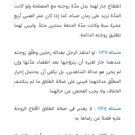
انقطاع جاز لهما بذل مدّة زوجته مع المصلحة ولو کانت
المدّة تزید علی زمان صباه، کما إذا کان عمر الصبی أربع
عشرة سنة وکانت مدّة المتعة سنتین مثلاً. ولیس لهما
تطلیق زوجته الدائمة.
مسئله ۱۱۲۷
: لو اعتقد الرجل بعدالة رجلین وطلّق زوجته
عندهما جاز لغیره أن یتزوّجها بعد انقضاء عدّتها وإن
لم یحرز هو عدالة الشاهدین، بل یکفی أن یحتمل إحراز
المطلّق عدالتهما فیبنی علی صحّة الطلاق ما لم ینکشف
الخلاف، ولا یجب الفحص عن حالهما.
مسئله ۱۱۲۸
: لا یعتبر فی صحّة الطلاق اطّلاع الزوجة
علیه فضلاً عن رضاها به.