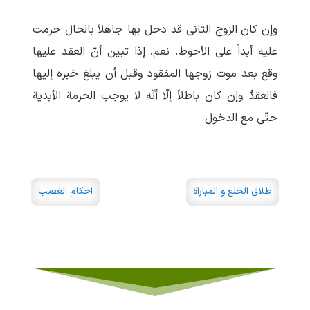
وإن کان الزوج الثانی قد دخل بها جاهلاً بالحال حرمت
علیه أبداً علی الأحوط. نعم، إذا تبین أنّ العقد علیها
وقع بعد موت زوجها المفقود وقبل أن یبلغ خبره إلیها
فالعقدُ وإن کان باطلاً إلّا أنّه لا یوجب الحرمة الأبدیة
حتّی مع الدخول.
طلاق الخلع و المباراة
احکام الغصب