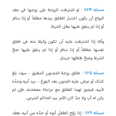
مسئله ۱۱۲۴
: لو اشترطت الزوجة علی زوجها فی عقد
الزواج أن یکون اختیار الطلاق بیدها مطلقاً أو إذا سافر
أو إذا لم ینفق علیها بطل الشرط.
وأمّا إذا اشترطت علیه أن تکون وکیلة عنه فی طلاق
نفسها مطلقاً أو إذا سافر أو إذا لم ینفق علیها صحّ
الشرط وصحّ طلاقها حینئذٍ.
مسئله ۱۱۲۵
: طلاق زوجة المجنون المطبق – سواء بلغ
کذلک أو عرض علیه الجنون بعد البلوغ – بید أبیه وجدّه
لأبیه، فیجوز لهما الطلاق مع مراعاة مصلحته، فإن لم
یکن له أب ولا جدّ کان الأمر بید الحاکم الشرعی.
مسئله ۱۱۲۶
: إذا زوّج الطفلَ أبوه أو جدّه من أبیه بعقد