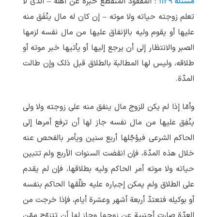
مسئله ۱۱۲۹
: المفقود المنقطع خبره عن أهله – الذی لا
تعلم زوجته حیاته ولا موته – إن کان له مال ینْفَق منه
علیها أو یقوم ولیه بالإنفاق علیها من مال نفسه لزمها
الصبر والانتظار إلی أن یرجع إلیها أو یأتیها خبر موته أو
طلاقه، ولیس لها المطالبة بالطلاق قبل ذلک وإن طالت
المدّة.
وأمّا إذا لم یکن للزوج مال ینفق منه علی زوجته ولا ولی
ینْفِق علیها من مال نفسه جاز لها أن ترفع أمرها إلی
الحاکم الشرعی فیؤجّلها أربع سنین ویأمر بالفحص عنه
خلال هذه المدّة، فإن انقضت السنوات الأربع ولم تتبین
حیاته ولا موته أمر الحاکم ولیه بطلاقها، فإن لم یقدم
علی الطلاق ولم یمکن إجباره علیه طلّقها الحاکم بنفسه
أو بوکیله فتعتدّ أربعة أشهر وعشرة أیام، فإذا خرجت من
العدّة صارت أجنبیة عن زوجها وجاز لها أن تتزوّج ممّن