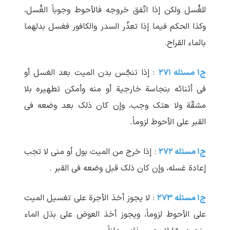
للغُسل ولکن إذا اتّفق خروجه فالأحوط وجوباً الغُسل،
وکذا الحکم فیما إذا تعذّر السدر والکافور فغسل بدلهما
بالماء القراح.
ج۱ مسئله ۲۷۱
: إذا تنجّس بدن المیت بعد الغسل أو
فی أثنائه بنجاسة خارجیة أو منه وأمکن تطهیره بلا
مشقّة ولا هتک وجب، وإن کان ذلک بعد وضعه فی
القبر علی الأحوط لزوماً.
ج۱ مسئله ۲۷۲
: إذا خرج من المیت بول أو منی لا تجب
إعادة غسله، وإن کان ذلک قبل وضعه فی القبر .
ج۱ مسئله ۲۷۳
: لا یجوز أخذ الأجرة علی تغسیل المیت
علی الأحوط لزوماً، ویجوز أخذ العوض علی بذل الماء