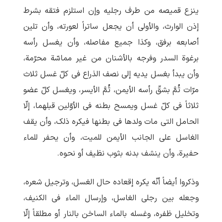
ینزع قمیصه من طرف رجلیه وإن استلزم فتقه بشرط
إذن الوارث، والأولی أن یجعل ساتراً لعورته، وأن تلین
أصابعه برفق، وکذا جمیع مفاصله، وأن یغسل رأسه
برغوة السدر وفرجه بالأشنان من غیر مماسّة محرّمة،
وأن یبدأ بغسل یدیه إلی نصف الذراع فی کلّ غسل ثلاث
مرّات ثُمَّ بشقّ رأسه الأیمن، ثُمَّ الأیسر، ویغسل کلّ عضو
ثلاثاً فی کلّ غسل ویمسح بطنه فی الأوّلین قبلهما، إلّا
الحامل التی مات ولدها فی بطنها فیکره ذلک، وأن یقف
الغاسل علی الجانب الأیمن للمیت، وأن یحفر للماء
حفیرة، وأن ینشف بدنه بثوب نظیف أو نحوه.
وذکروا أیضاً أنّه یکره إقعاده حال الغسل، وترجیل شعره،
وجعله بین رجلی الغاسل، وإرسال الماء فی الکنیف،
وتخلیل ظفره، وغسله بالماء الساخن بالنار أو مطلقاً إلّا