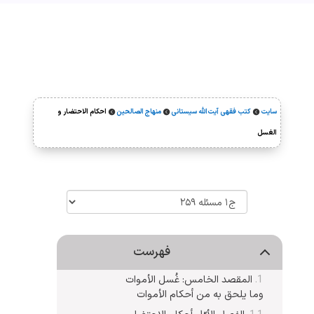
سایت
کتب فقهی آیت‌الله سیستانی
منهاج الصالحین
احکام الاحتضار و



الغسل
فهرست
المقصد الخامس: غُسل الأموات
وما یلحق به من أحکام الأموات