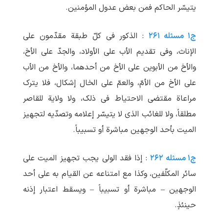
یتیسّر الحاکم فمن بعض عدول المؤمنین.
ج۱ مسئله ۲۶۱
: الذکور فی کلّ طبقة مقدّمون علی
الإناث، وفی تقدیم الأب علی الأولاد، والجدّ علی الأخ،
والأخ من الأبوین علی الأخ من أحدهما، والأخ من الأب
علی الأخ من الأمّ، والعمّ علی الخال إشکال، فلا یترک
مراعاة مقتضی الاحتیاط فی ذلک، ولا ولایة للقاصر
مطلقاً، ولا للغائب الذی لا یتیسّر إعلامه وتصدّیه لتجهیز
المیت بأحد الوجهین مباشرة أو تسبیباً.
ج۱ مسئله ۲۶۲
: إذا فقد الولی یجب تجهیز المیت علی
سائر المکلّفین، وکذا مع امتناعه عن القیام به علی أحد
الوجهین – مباشرة أو تسبیباً – ویسقط اعتبار إذنه
حینئذٍ.