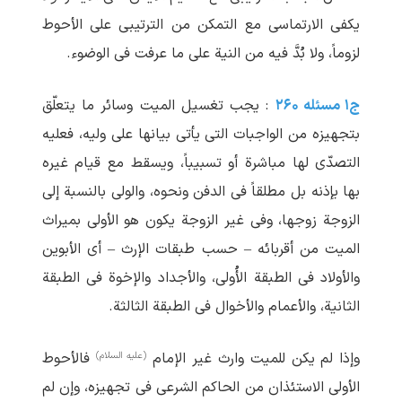
یکفی الارتماسی مع التمکن من الترتیبی علی الأحوط
لزوماً، ولا بُدَّ فیه من النیة علی ما عرفت فی الوضوء.
ج۱ مسئله ۲۶۰
: یجب تغسیل المیت وسائر ما یتعلّق
بتجهیزه من الواجبات التی یأتی بیانها علی ولیه، فعلیه
التصدّی لها مباشرة أو تسبیباً، ویسقط مع قیام غیره
بها بإذنه بل مطلقاً فی الدفن ونحوه، والولی بالنسبة إلی
الزوجة زوجها، وفی غیر الزوجة یکون هو الأولی بمیراث
المیت من أقربائه – حسب طبقات الإرث – أی الأبوین
والأولاد فی الطبقة الأُولی، والأجداد والإخوة فی الطبقة
الثانیة، والأعمام والأخوال فی الطبقة الثالثة.
(علیه السلام)
وإذا لم یکن للمیت وارث غیر الإمام
فالأحوط
الأولی الاستئذان من الحاکم الشرعی فی تجهیزه، وإن لم‏