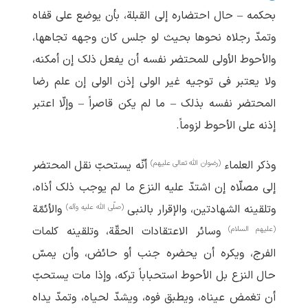
بحکمه – حال احتضاره إلی القبلة، بأن یوضع علی قفاه
وتمدّ رجلاه نحوها بحیث لو جلس کان وجهه تجاهها،
والأحوط الأولی للمحتضر نفسه أن یفعل ذلک إن أمکنه،
ولا یعتبر فی توجیه غیر الولی إذن الولی إن علم رضا
المحتضر نفسه بذلک – ما لم یکن قاصراً – وإلّا اعتبر
إذنه علی الأحوط لزوماً.
(رضوان الله تعالی علیهم)
وذکر العلماء
أنّه یستحبّ نقل المحتضر
إلی مصلّاه إن اشتدّ علیه النزع ما لم‏ یوجب ذلک أذاه،
(صلّی الله علیه وآله)
وتلقینه الشهادتین، والإقرار بالنبی
والأئمّة
(علیهم السلام)
وسائر الاعتقادات الحقّة، وتلقینه کلمات
الفرج، ویکره أن یحضره جنب أو حائض، وأن یمسّ
حال النزع بل الأحوط استحباباً ترکه، وإذا مات یستحبّ
أن تغمض عیناه، ویطبق فوه، ویشدّ لحیاه، وتمدّ یداه