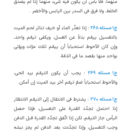
منهما، فلا بأس أن یکون فیه شیء منهما إذا لم ‏یصدق
الخلط، ولا فرق فی السدر بین الیابس والأخضر .
ج۱ مسئله ۲۶۸
: إذا تعذّر الماء أو خیف تناثر لحم المیت
بالتغسیل ییمّم بدلاً عن الغسل، ویکفی تیمّم واحد،
وإن کان الأحوط استحباباً أن ییمّم ثلاث مرّات ویؤتی
بواحد منها بقصد ما فی الذمّة.
ج۱ مسئله ۲۶۹
: یجب أن یکون التیمّم بید الحی،
والأحوط استحباباً ضمّ تیمّم آخر بید المیت إن أمکن.
ج۱ مسئله ۲۷۰
: یشترط فی الانتقال إلی التیمّم الانتظار
إذا احتمل تجدّد القدرة علی التغسیل، فإذا حصل
الیأس جاز التیمّم، لکن إذا اتّفق تجدّد القدرة قبل الدفن
وجب التغسیل، وإذا تجدّدت بعد الدفن لم ‏یجز نبشه