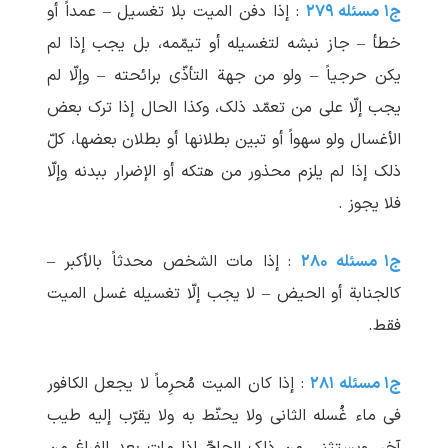
ج۱ مسئله ۲۷۹
: إذا دفن المیت بلا تغسیل – عمداً أو
خطأ – جاز نبشه لتغسیله أو تیمّمه، بل یجب إذا لم
‏یکن حرجیاً – ولو من جهة التأذّی برائحته – وإلّا لم
یجب إلّا علی من تعمّد ذلک، وکذا الحال إذا ترک بعض
الأغسال ولو سهواً أو تبین بطلانها أو بطلان بعضها، کلّ
ذلک إذا لم‏ یلزم محذور من هتکه أو الإضرار ببدنه وإلّا
فلا یجوز .
ج۱ مسئله ۲۸۰
: إذا مات الشخص محدثاً بالأکبر –
کالجنابة أو الحیض – لا یجب إلّا تغسیله غسل المیت
فقط.
ج۱ مسئله ۲۸۱
: إذا کان المیت مُحرِماً لا یجعل الکافور
فی ماء غُسله الثانی ولا یحنّط به ولا یقرّب إلیه طیب