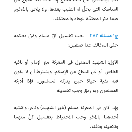
آخر، ویستثنی من ذلک الحاجّ إذا مات بعد الفراغ من
المناسک التی یحلّ له الطیب بعدها، ولا یلحق بالمُحْرم
فیما ذکر المعتدّة للوفاة والمعتکف.
ج۱ مسئله ۲۸۲
: یجب تغسیل کلّ مسلم ومَنْ بحکمه
حتّی المخالف عدا صنفین:
الأوّل: الشهید المقتول فی المعرکة مع الإمام أو نائبه
الخاص، أو فی الدفاع عن الإسلام، ویشترط أن لا یکون
فیه بقیة حیاة حین یدرکه المسلمون، فإذا أدرکه
المسلمون وبه رمق وجب تغسیله.
وإذا کان فی المعرکة مسلم (غیر الشهید) وکافر، واشتبه
أحدهما بالآخر وجب الاحتیاط بتغسیل کلٍّ منهما
وتکفینه ودفنه.