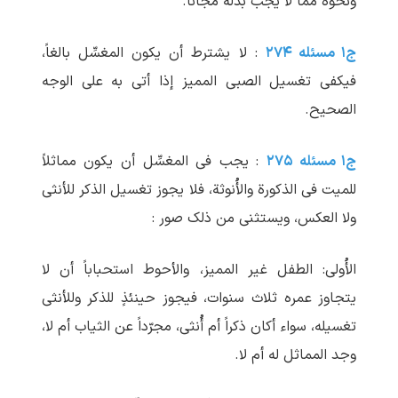
ونحوه ممّا لا یجب بذله مجاناً.
ج۱ مسئله ۲۷۴
: لا یشترط أن یکون المغسِّل بالغاً،
فیکفی تغسیل الصبی الممیز إذا أتی به علی الوجه
الصحیح.
ج۱ مسئله ۲۷۵
: یجب فی المغسِّل أن یکون مماثلاً
للمیت فی الذکورة والأُنوثة، فلا یجوز تغسیل الذکر للأنثی
ولا العکس، ویستثنی من ذلک صور :
الأُولی: الطفل غیر الممیز، والأحوط استحباباً أن لا
یتجاوز عمره ثلاث سنوات، فیجوز حینئذٍ للذکر وللأنثی
تغسیله، سواء أکان ذکراً أم أُنثی، مجرّداً عن الثیاب أم لا،
وجد المماثل له أم لا.