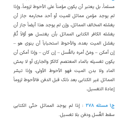
مسلماً، بل یعتبر أن یکون مؤمناً علی الأحوط لزوماً، وإذا
لم ‏یوجد مؤمن مماثل للمیت أو أحد محارمه جاز أن
یغسّله المخالف المماثل، وإن لم ‏یوجد هذا أیضاً جاز أن
یغسّله الکافر الکتابی المماثل بأن یغتسل هو أوّلاً ثُمَّ
یغسّل المیت بعده، والأحوط استحباباً أن ینوی هو –
إن أمکن – ومَنْ أمره بالغُسل – إن کان – وإذا أمکن أن
یکون تغسیله بالماء المعتصم کالکرّ والجاری أو لا یمسّ
الماء ولا بدن المیت فهو الأحوط الأولی، وإذا تیسّر
المماثل غیر الکتابی بعد ذلک قبل الدفن فالأحوط لزوماً
إعادة التغسیل.
ج۱ مسئله ۲۷۸
: إذا لم ‏یوجد المماثل حتّی الکتابی
سقط الغُسل ودفن بلا تغسیل.