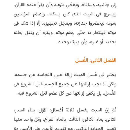
إلی جانبیه، وساقاه، ویغطّی بثوب، وأن یقرأ عنده القرآن،
ویسرج فی البیت الذی کان یسکنه، وإعلام المؤمنین
بموته لیحضروا جنازته، ویعجّل تجهیزه، إلّا إذا شک فی
موته فینتظر به حتّی یعلم موته، ویکره أن یثقل بطنه
بحدید أو غیره، وأن یترک وحده.
الفصل الثانی: الغُسل
یعتبر فی غُسل المیت إزالة عین النجاسة عن جسمه،
ولکن لا تجب إزالتها عن جمیع الجسم قبل الشروع فی
الغُسل، بل یکفی إزالتها عن کلّ عضو قبل الشروع فیه.
ثُمَّ إنّ المیت یغسل ثلاثة أغسال: الأوّل: بماء السدر،
الثانی: بماء الکافور، الثالث: بالماء القراح، وکلّ واحد منها
کغسل الجنابة الترتیبی مع تقدیم الأیمن علی الأیسر، ولا