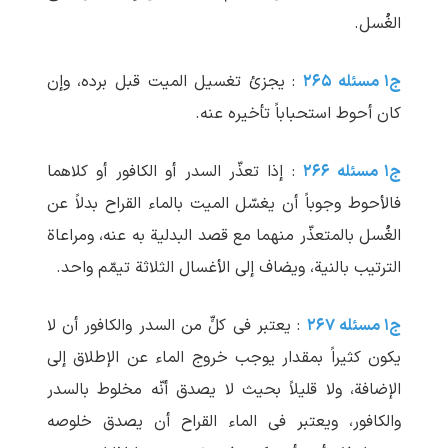
الغُسل.
ج۱ مسئله ۲۶۵
: یجزئ تغسیل المیت قبل برده، وإن
کان أحوط استحباباً تأخیره عنه.
ج۱ مسئله ۲۶۶
: إذا تعذّر السدر أو الکافور أو کلاهما
فالأحوط وجوباً أن یغسّل المیت بالماء القراح بدلاً عن
الغُسل بالمتعذّر منهما مع قصد البدلیة به عنه، ومراعاة
الترتیب بالنیة، ویضاف إلی الأغسال الثلاثة تیمّم واحد.
ج۱ مسئله ۲۶۷
: یعتبر فی کلٍّ من السدر والکافور أن لا
یکون کثیراً بمقدار یوجب خروج الماء عن الإطلاق إلی
الإضافة، ولا قلیلاً بحیث لا یصدق أنّه مخلوط بالسدر
والکافور، ویعتبر فی الماء القراح أن یصدق خلوصه