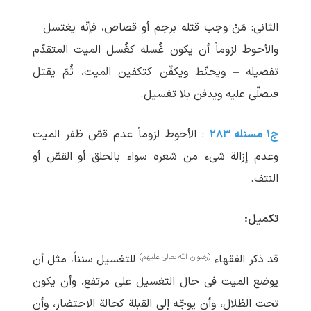
الثانی: مَنْ وجب قتله برجم أو قصاص، فإنّه یغتسل –
والأحوط لزوماً أن یکون غُسله کغُسل المیت المتقدّم
تفصیله – ویحنّط ویکفّن کتکفین المیت، ثُمّ یقتل
فیصلّی علیه ویدفن بلا تغسیل.
ج۱ مسئله ۲۸۳
: الأحوط لزوماً عدم قصّ ظفر المیت
وعدم إزالة شیء من شعره سواء بالحلق أو القصّ أو
النتف.
تکمیل:
(رضوان الله تعالی علیهم)
قد ذکر الفقهاء
للتغسیل سنناً، مثل أن
یوضع المیت فی حال التغسیل علی مرتفع، وأن یکون
تحت الظلال، وأن یوجّه إلی القبلة کحالة الاحتضار، وأن