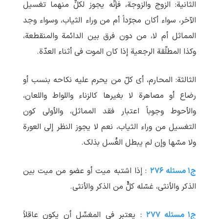
الثانیة: الزوج والزوجة، فإنّه یجوز لکلٍّ منهما تغسیل
الآخر، سواء أکان مجرّداً أم من وراء الثیاب، وسواء وجد
المماثل أم لا، من دون فرق بین الدائمة والمنقطعة،
وکذا المطلّقة الرجعیة إذا کان الموت فی أثناء العدّة.
الثالثة: المحارم، أی کلّ من یحرم علیه نکاحه بنسب أو
رضاع أو مصاهرة لا بغیرها کالزناء واللواط واللعان،
والأحوط وجوباً اعتبار فقد المماثل، والأولی کون
التغسیل من وراء الثیاب، نعم لا یجوز النظر إلی العورة
ولا مسّها وإن لم ‏یبطل الغُسل بذلک.
ج۱ مسئله ۲۷۶
: إذا اشتبه میت أو عضو من میت بین
الذکر والأنثی، غسّله کلٌّ من الذکر والأنثی.
ج۱ مسئله ۲۷۷
: یعتبر فی المغسِّل أن یکون عاقلاً