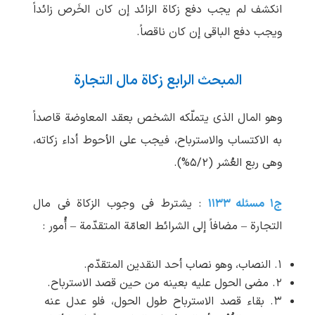
انکشف لم یجب دفع زکاة الزائد إن کان الخَرص زائداً
ویجب دفع الباقی إن کان ناقصاً.
المبحث الرابع زکاة مال التجارة
وهو المال الذی یتملّکه الشخص بعقد المعاوضة قاصداً
به الاکتساب والاسترباح، فیجب علی الأحوط أداء زکاته،
وهی ربع العُشر (۵/۲%).
ج۱ مسئله ۱۱۳۳
: یشترط فی وجوب الزکاة فی مال
التجارة – مضافاً إلی الشرائط العامّة المتقدّمة – أُمور :
۱. النصاب، وهو نصاب أحد النقدین المتقدّم.
۲. مضی الحول علیه بعینه من حین قصد الاسترباح.
۳. بقاء قصد الاسترباح طول الحول، فلو عدل عنه