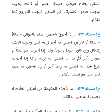
السقی بعلاج فیجب حینئذٍ العشر، أو کانت بحیث
توجب صدق الاشتراک فی السقی فیجب التوزیع کما
تقدّم.
ج۱ مسئله ۱۱۲۳
: إذا أخرج شخص الماء بالدوالی – مثلاً
– عبثاً أو لغرض فسقی به آخر زرعه ففی وجوب العشر
إشکال وإن کان أحوط وجوباً، وکذا إذا أخرجه هو عبثاً أو
لغرض آخر ثُمَّ بدا له فسقی به زرعه، وأمّا إذا أخرجه
لزرع فبدا له فسقی به زرعاً آخر أو زاد فسقی به غیره
فالواجب هو نصف العُشر .
ج۱ مسئله ۱۱۲۴
: ما تأخذه الحکومة من أعیان الغلّات لا
تجب زکاته علی المالک.
ج۱ مسئله ۱۱۲۵
: لا یعتبر فی بلوغ الغلّات حدّ النصاب