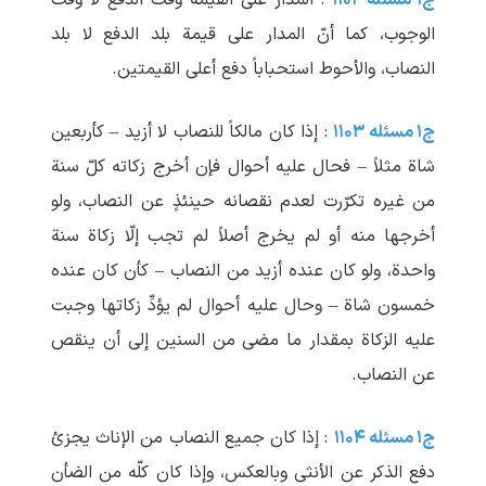
ج۱ مسئله ۱۱۰۲
: المدار علی القیمة وقت الدفع لا وقت
الوجوب، کما أنّ المدار علی قیمة بلد الدفع لا بلد
النصاب، والأحوط استحباباً دفع أعلی القیمتین.
ج۱ مسئله ۱۱۰۳
: إذا کان مالکاً للنصاب لا أزید – کأربعین
شاة مثلاً – فحال علیه أحوال فإن أخرج زکاته کلّ سنة
من غیره تکرّرت لعدم نقصانه حینئذٍ عن النصاب، ولو
أخرجها منه أو لم‏ یخرج أصلاً لم‏ تجب إلّا زکاة سنة
واحدة، ولو کان عنده أزید من النصاب – کأن کان عنده
خمسون شاة – وحال علیه أحوال لم ‏یؤدِّ زکاتها وجبت
علیه الزکاة بمقدار ما مضی من السنین إلی أن ینقص
عن النصاب.
ج۱ مسئله ۱۱۰۴
: إذا کان جمیع النصاب من الإناث یجزئ
دفع الذکر عن الأنثی وبالعکس، وإذا کان کلّه من الضأن