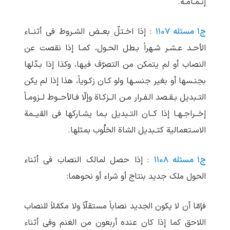
إتـمـامـه.
ج۱ مسئله ۱۱۰۷
: إذا اخـتلّ بعــض الشـروط فی أثنــاء
الأحـد عـشـر شـهراً بـطل الحـول، کمـا إذا نقصت عن
النصاب أو لم ‏یتمکن من التصرّف فیها، وکذا إذا بـدّلها
بجنـسها أو بغیر جنسـها ولو کـان زکـویاً، هذا إذا لم یکن
التـبدیل بـقـصد الـفـرار مـن الــزکـاة وإلّا فـالأحــوط لــزومـاً
إخــراجـهـا إذا کــان التـبدیل بـما یشـارکها فی القیــمة
الاسـتعمالیة کتـبدیل الشاة الحَلُوب بمثلها.
ج۱ مسئله ۱۱۰۸
: إذا حصل لمالک النصاب فی أثناء
الحول ملک جدید بنتاج أو شراء أو نحوهما:
فإمّا أن لا یکون الجدید نصاباً مستقلّاً ولا مکمّلاً للنصاب
اللاحق کما إذا کان عنده أربعون من الغنم وفی أثناء