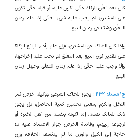
کان بعد تعلّق الزکاة حتّی تکون علیه، أو قبله حتّی تکون
علی المشتری لم یجب علیه شیء، حتّی إذا علم زمان
التعلّق وشک فی زمان البیع.
وإذا کان الشاک هو المشتری، فإن علم بأداء البائع للزکاة
علی تقدیر کون البیع بعد التعلّق لم ‏یجب علیه إخراجها،
وإلّا وجب علیه حتّی إذا علم زمان التعلّق وجهل زمان
البیع.
ج۱ مسئله ۱۱۳۲
: یجوز للحاکم الشرعی ووکیله خَرْص ثمر
النخل والکرْم بمعنی تخمین کمیة الحاصل، بل یجوز
ذلک للمالک نفسه، إمّا لکونه بنفسه من أهل الخبرة أو
لرجوعه إلیهم، وفائدة الخَرص جواز الاعتماد علیه بلا
حاجة إلی الکیل والوزن ما لم ‏ینکشف الخلاف، وإن