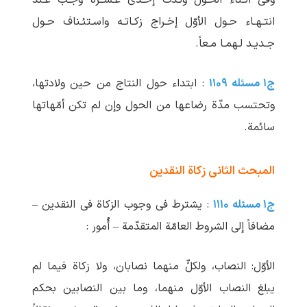
وفی أثـناء الحـول ولـدت إحـدی عـشــرة وجـب عـند
انتـهـاء حـول الأوّل إخـراج زکـاتـه واسـتئـناف حـول
جـدیـد لـهمـا مـعاً.
ج۱ مسئله ۱۱۰۹
: ابتداء حول النتاج من حین ولادتها،
وتحتسب مدّة رضاعها من الحول وإن لم‏ تکن أمّهاتها
سائمة.
المبحث الثانی زکاة النقدین
ج۱ مسئله ۱۱۱۰
: یشترط فی وجوب الزکاة فی النقدین –
مضافاً إلی الشروط العامّة المتقدّمة – أُمور :
الأوّل: النصاب، ولکلٍّ منهما نصابان، ولا زکاة فیما لم
‏یبلغ النصاب الأوّل منهما، وما بین النصابین بحکم