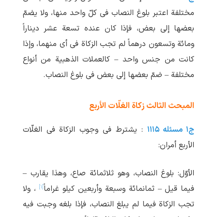
مختلفة اعتبر بلوغ النصاب فی کلّ واحد منها، ولا یضمّ
بعضها إلی بعض، فإذا کان عنده تسعة عشر دیناراً
ومائة وتسعون درهماً لم ‏تجب الزکاة فی أی منهما، وإذا
کانت من جنس واحد – کالعملات الذهبیة من أنواع
مختلفة – ضمّ بعضها إلی بعض فی بلوغ النصاب.
المبحث الثالث زکاة الغلّات الأربع
ج۱ مسئله ۱۱۱۵
: یشترط فی وجوب الزکاة فی الغلّات
الأربع أمران:
الأوّل: بلوغ النصاب، وهو ثلاثمائة صاع، وهذا یقارب –
[۱]
فیما قیل – ثمانمائة وسبعة وأربعین کیلو غراماً
، ولا
تجب الزکاة فیما لم ‏یبلغ النصاب، فإذا بلغه وجبت فیه