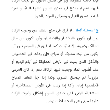
فإذا کانت معلوفة، ولو فی بعض الحول لم ‏تجب الزکاة
فیها، نعم لا یقدح فی صدق السوم علفها قلیلاً، والعبرة
فیه بالصدق العرفی، وسیأتی المراد بالحول.
ج۱ مسئله ۱۱۰۶
: لا فرق فی منع العلف من وجوب الزکاة
بین أن یکون بالاختیار والاضطرار، وأن تکون من مال
المالک وغیره، بإذنه أو لا، کما لا فرق فی السوم بین أن
یکون من نبت مملوک أو مباح، فإن رعاها فی الحشیش
والدَّغَل الذی ینبت فی الأرض المملوکة فی أیام الربیع أو
عند نُضُوب الماء وجبت فیها الزکاة، نعم إذا کان المرعی
مزروعاً لم‏ یصدق السوم، وکذا إذا جَزّ العلف المباح
فأطعمها إیاه، وأمّا إذا رعت فی الأرض المستأجرة أو
المشتراة للرعی ففی صدق السوم إشکال وثبوت الزکاة
علیها مبنی علی الاحتیاط اللزومی.