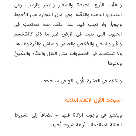
والغلّات الأربع: الحنطة والشعیر والتمر والزبیب، وفی
النقدین: الذهب والفضّة، وفی مال التجارة علی الأحوط
وجوباً، ولا تجب فیما عدا ذلک، نعم تستحبّ فی
الحبوب التی تنبت فی الأرض غیر ما ذکر کالسِّمْسِم
والأرز والدخن والحُمّص والعدس والماش والذّرة وغیرها،
ولا تستحبّ فی الخضروات مثل البقل والقثّاء والبطّیخ
ونحوها.
والکلام فی العشرة الأُول یقع فی مباحث:
المبحث الأوّل الأنعام الثلاثة
ویعتبر فی وجوب الزکاة فیها – مضافاً إلی الشروط
العامّة المتقدّمة – أربعة شروط أُخری: