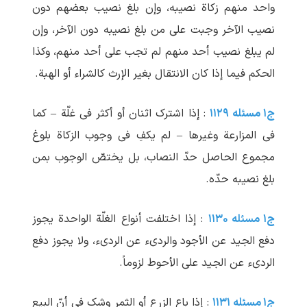
واحد منهم زکاة نصیبه، وإن بلغ نصیب بعضهم دون
نصیب الآخر وجبت علی من بلغ نصیبه دون الآخر، وإن
لم ‏یبلغ نصیب أحد منهم لم ‏تجب علی أحد منهم، وکذا
الحکم فیما إذا کان الانتقال بغیر الإرث کالشراء أو الهبة.
ج۱ مسئله ۱۱۲۹
: إذا اشترک اثنان أو أکثر فی غلّة – کما
فی المزارعة وغیرها – لم‏ یکفِ فی وجوب الزکاة بلوغ
مجموع الحاصل حدّ النصاب، بل یختصّ الوجوب بمن
بلغ نصیبه حدّه.
ج۱ مسئله ۱۱۳۰
: إذا اختلفت أنواع الغلّة الواحدة یجوز
دفع الجید عن الأجود والردیء عن الردیء، ولا یجوز دفع
الردیء عن الجید علی الأحوط لزوماً.
ج۱ مسئله ۱۱۳۱
: إذا باع الزرع أو الثمر وشک فی أنّ البیع