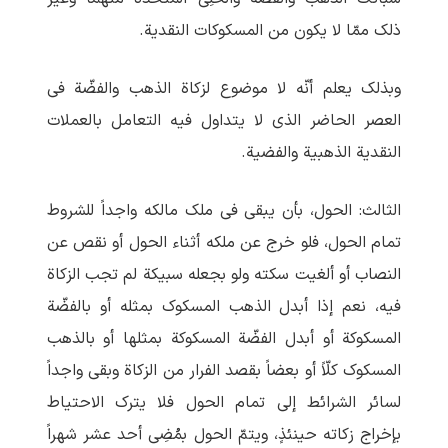
ذلک ممّا لا یکون من المسکوکات النقدیة.
وبذلک یعلم أنّه لا موضوع لزکاة الذهب والفضّة فی
العصر الحاضر الذی لا یتداول فیه التعامل بالعملات
النقدیة الذهبیة والفضیة.
الثالث: الحول، بأن یبقی فی ملک مالکه واجداً للشروط
تمام الحول، فلو خرج عن ملکه أثناء الحول أو نقص عن
النصاب أو ألغیت سکته ولو بجعله سبیکة لم‏ تجب الزکاة
فیه، نعم إذا أبدل الذهب المسکوک بمثله أو بالفضّة
المسکوکة أو أبدل الفضّة المسکوکة بمثلها أو بالذهب
المسکوک کلّاً أو بعضاً بقصد الفرار من الزکاة وبقی واجداً
لسائر الشرائط إلی تمام الحول فلا یترک الاحتیاط
بإخراج زکاته حینئذٍ، ویتمّ الحول بمُضِی أحد عشر شهراً