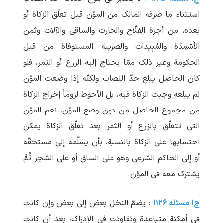
استثناء ما صرفه المالک من المؤن قبل تعلّق الزکاة أو
بعده، من أجرة الفلّاح والحارث والساقی والآلات وثمن
الأَسْمِدَة والمُبِیدات والضریبة المستوفاة من قبل
الحکومة وغیر ذلک ممّا یحتاج إلیه الزرع أو الثمر، فلو
کان الحاصل یبلغ حدّ النصاب ولکنّه إذا وضعت المؤن
لم ‏یبلغه وجبت الزکاة فیه، بل الأحوط لزوماً إخراج الزکاة
من مجموع الحاصل من دون وضع المؤن، نعم المؤن
التی تتعلّق بالزرع أو الثمر بعد تعلّق الزکاة یمکن
احتسابها علی الزکاة بالنسبة، بأن یسلّمه إلی مستحقّه
أو إلی الحاکم الشرعی وهو علی الساق أو علی الشجر ثُمَّ
یشترک معه فی المؤن.
ج۱ مسئله ۱۱۲۶
: یضمّ النخل بعض إلی بعض وإن کانت
فی أمکنة متباعدة وتفاوتت فی الإدراک، بعد أن کانت