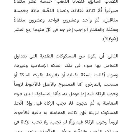
النصاب السابق، فنصابا الذهب: خمسة عشر مثقالاً
صیرفیاً ثُمَّ ثلاثة فثلاثة، ونصابا الفضّة: مائة وخمسة
مثاقیل، ثُمَّ واحد وعشرون فواحد وعشرون مثقالاً
وهکذا، والمقدار الواجب إخراجه فی کلّ منهما ربع العشر
(۵و۲‌%).
الثانی: أن یکونا من المسکوکات النقدیة التی یتداول
التعامل بها سواء فی ذلک السکة الإسلامیة وغیرها،
وسواء أکانت السکة بکتابة أو بغیرها، بقیت السکة أو
مسحت بالعارض، أمّا الممسوح بالأصل فالأحوط لزوماً
وجوب الزکاة فیه إذا عومل به، وأمّا المسکوک الذی جرت
المعاملة به ثُمَّ هجرت فلا تجب الزکاة فیه، وإذا اتّخذ
المسکوک للزینة فإن کانت المعاملة به باقیة فالأحوط
لزوماً وجوب الزکاة فیه وإلّا لم ‏تجب، ولا تجب الزکاة فی
سبائک الذهب والفضّة والحُلِی المتّخذة منهما وغیر