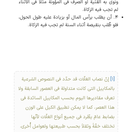
ونوی به القُنْیة أو الصرف فی المؤونة مثلاً فی الأثناء
لم ‏تجب فیه الزکاة.
۴. أن یطلب برأس المال أو بزیادة علیه طول الحول،
فلو طُلب بنقیصة أثناء السنة لم ‏تجب فیه الزکاة.
[۱]
إنّ نصاب الغلّات قد حدّد فی النصوص الشرعیة
بالمکاییل التی کانت متداولة فی العصور السابقة ولا
تعرف مقادیرها الیوم بحسب المکاییل السائدة فی
هذا العصر، کما لا یمکن تطبیق الکیل علی الوزن
بضابط عامّ یطّرد فی جمیع أنواع الغلّات لأنّها
تختلف خفّةً وثقلاً بحسب طبیعتها ولعوامل أُخری،