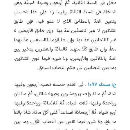
دخل فی السنة الثانیة، ثُمَّ أربعون وفیها: مُسِنّة وهی
الداخلة فی السنة الثالثة، وفیما زاد علی هذا الحساب
یتعین العدّ بالمطابق الذی لا عفو فیه، فإن طابق
الثلاثین لا غیر کالستّین عدّ بها، وإن طابق الأربعین لا
غیر کالثمانین عدّ بها، وإن طابقهما کالسبعین عدّ بهما
معاً، وإن طابق کلّاً منهما کالمائة والعشرین یتخیر بین
العدّ بالثلاثین والأربعین، ولا شیء فیما دون الثلاثین،
وما بین النصابین فی حکم النصاب السابق.
ج۱ مسئله ۱۰۹۷
: فی الغنم خمسة نصب: أربعون وفیها:
شاة، ثُمَّ مائة وإحدی وعشرون وفیها: شاتان، ثُمَّ مائتان
وواحدة وفیها: ثلاث شیاه، ثُمَّ ثلاثمائة وواحدة وفیها:
أربع شیاه، ثُمَّ أربعمائة فصاعداً ففی کلّ مائة: شاة بالغاً
ما بلغ، ولا شیء فیما نقص عن النصاب الأوّل، وما بین