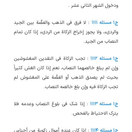
ودخول الشهر الثانی عشر .
ج۱ مسئله ۱۱۱۱
: لا فرق فی الذهب والفضّة بین الجید
والردیء، ولا یجوز إخراج الزکاة من الردیء إذا کان تمام
النصاب من الجید.
ج۱ مسئله ۱۱۱۲
: تجب الزکاة فی النقدین المغشوشین
وإن لم ‏یبلغ خالصهما النصاب، نعم إذا کان الغش کثیراً
بحیث لم ‏یصدق الذهب أو الفضّة علی المغشوش لم
‏تجب الزکاة فیه وإن بلغ خالصه النصاب.
ج۱ مسئله ۱۱۱۳
: إذا شک فی بلوغ النصاب وعدمه فلا
یترک الاحتیاط بالفحص.
ج۱ مسئله ۱۱۱۴
: إذا کان عنده أموال زکویة من أجناس