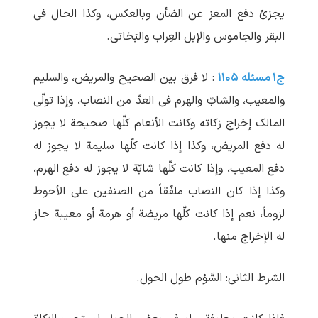
یجزئ دفع المعز عن الضأن وبالعکس، وکذا الحال فی
البقر والجاموس والإبل العِراب والبَخاتی.
ج۱ مسئله ۱۱۰۵
: لا فرق بین الصحیح والمریض، والسلیم
والمعیب، والشابّ والهرم فی العدّ من النصاب، وإذا تولّی
المالک إخراج زکاته وکانت الأنعام کلّها صحیحة لا یجوز
له دفع المریض، وکذا إذا کانت کلّها سلیمة لا یجوز له
دفع المعیب، وإذا کانت کلّها شابّة لا یجوز له دفع الهرم،
وکذا إذا کان النصاب ملفّقاً من الصنفین علی الأحوط
لزوماً، نعم إذا کانت کلّها مریضة أو هرمة أو معیبة جاز
له الإخراج منها.
الشرط الثانی: السَّوْم طول الحول.