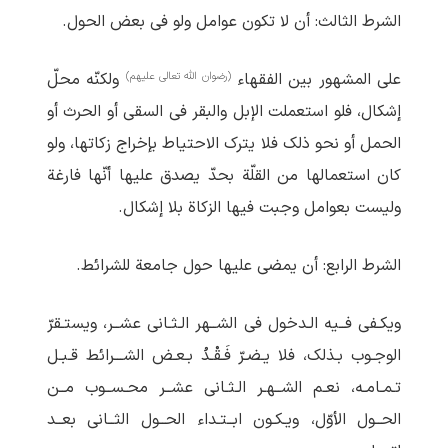
الشرط الثالث: أن لا تکون عوامل ولو فی بعض الحول.
(رضوان الله تعالی علیهم)
علی المشهور بین الفقهاء
ولکنّه محلّ
إشکال، فلو استعملت الإبل والبقر فی السقی أو الحرث أو
الحمل أو نحو ذلک فلا یترک الاحتیاط بإخراج زکاتها، ولو
کان استعمالها من القلّة بحدّ یصدق علیها أنّها فارغة
ولیست بعوامل وجبت فیها الزکاة بلا إشکال.
الشرط الرابع: أن یمضی علیها حول جامعة للشرائط.
ویکـفی فــیه الـدخول فی الشــهر الـثـانی عشــر، ویستـقرّ
الوجـوب بـذلک، فلا یـضـرّ فَـقْـدُ بـعـض الشـــرائط قـبـل
تـمـامـه، نعـم الشــهـر الـثـانی عشــر محـســوب مــن
الحــول الأوّل، ویـکـون ابــتـداء الحــول الثــانی بعــد