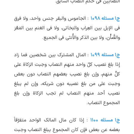
النصابین فی حکم النصاب السابق.
ج۱ مسئله ۱۰۹۸
: الجاموس والبقر جنس واحد، ولا فرق
فی الإبل بین العِراب والبَخاتی، ولا فی الغنم بین المَعْز
والضَّأْن، ولا بین الذکر والأُنثی فی الجمیع.
ج۱ مسئله ۱۰۹۹
: المال المشترک بین شخصین فما زاد
إذا بلغ نصیب کلّ واحد منهم النصاب وجبت الزکاة علی
کلٍّ منهم، وإن بلغ نصیب بعضهم النصاب دون بعض
وجبت علی من بلغ نصیبه دون شریکه، وإن لم ‏یبلغ
نصیب أحد منهم النصاب لم ‏تجب الزکاة وإن بلغ
المجموع النصاب.
ج۱ مسئله ۱۱۰۰
: إذا کان مال المالک الواحد متفرّقاً
بعضه عن بعض فإن کان المجموع یبلغ النصاب وجبت