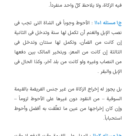
فیه الزکاة، ولا یلاحظ کلّ واحد منفرداً.
ج۱ مسئله ۱۱۰۱
: الأحوط وجوباً فی الشاة التی تجب فی
نصب الإبل والغنم أن تکمل لها سنة وتدخل فی الثانیة
إن کانت من الضأن، وتکمل لها سنتان وتدخل فی
الثالثة إن کانت من المعز، ویتخیر المالک بین دفعها
من النصاب وغیره ولو کانت من بلد آخر، وکذا الحال فی
الإبل والبقر .
بل یجوز له إخراج الزکاة من غیر جنس الفریضة بالقیمة
السوقیة – من النقود دون غیرها علی الأحوط لزوماً –
وإن کان إخراجها من عین ما تعلّقت به أفضل وأحوط
استحباباً.