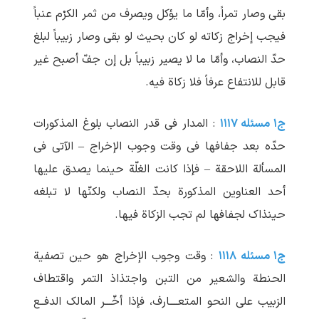
بقی وصار تمراً، وأمّا ما یؤکل ویصرف من ثمر الکرْم عنباً
فیجب إخراج زکاته لو کان بحیث لو بقی وصار زبیباً لبلغ
حدّ النصاب، وأمّا ما لا یصیر زبیباً بل إن جفّ أصبح غیر
قابل للانتفاع عرفاً فلا زکاة فیه.
ج۱ مسئله ۱۱۱۷
: المدار فی قدر النصاب بلوغ المذکورات
حدّه بعد جفافها فی وقت وجوب الإخراج – الآتی فی
المسألة اللاحقة – فإذا کانت الغلّة حینما یصدق علیها
أحد العناوین المذکورة بحدّ النصاب ولکنّها لا تبلغه
حینذاک لجفافها لم‏ تجب الزکاة فیها.
ج۱ مسئله ۱۱۱۸
: وقت وجوب الإخراج هو حین تصفیة
الحنطة والشعیر من التبن واجتذاذ التمر واقتطاف
الزبیب علی النحو المتعــــارف، فإذا أخّـــر المالک الدفــع