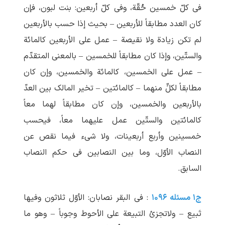
فی کلّ خمسین حُقّة، وفی کلّ أربعین: بنت لبون، فإن
کان العدد مطابقاً للأربعین – بحیث إذا حسب بالأربعین
لم‏ تکن زیادة ولا نقیصة – عمل علی الأربعین کالمائة
والستّین، وإذا کان مطابقاً للخمسین – بالمعنی المتقدّم
– عمل علی الخمسین، کالمائة والخمسین، وإن کان
مطابقاً لکلٍّ منهما – کالمائتین – تخیر المالک بین العدّ
بالأربعین والخمسین، وإن کان مطابقاً لهما معاً
کالمائتین والستّین عمل علیهما معاً، فیحسب
خمسینین وأربع أربعینات، ولا شیء فیما نقص عن
النصاب الأوّل، وما بین النصابین فی حکم النصاب
السابق.
ج۱ مسئله ۱۰۹۶
: فی البقر نصابان: الأوّل ثلاثون وفیها
تَبیع – ولاتجزئ التبیعة علی الأحوط وجوباً – وهو ما