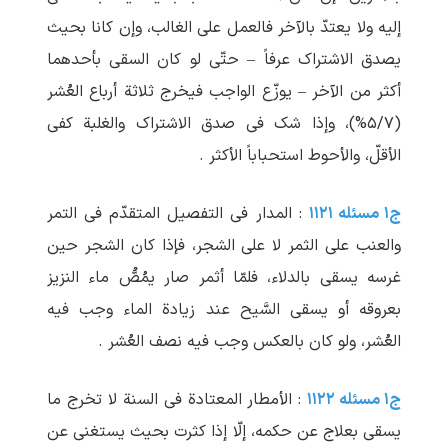
إلیه ولا یعتدّ بالآخر فالعمل علی الغالب، وإن کانا بحیث
یصدق الاشتراک عرفاً – حتّی لو کان السقی بأحدهما
أکثر من الآخر – یوزّع الواجب فیخرج ثلاثة أرباع العُشر
(۵/۷%)، وإذا شک فی صدق الاشتراک والغلبة کفی
الأقلّ، والأحوط استحباباً الأکثر .
ج۱ مسئله ۱۱۲۱
: المدار فی التفصیل المتقدّم فی التمر
والعنب علی الثمر لا علی الشجر، فإذا کان الشجر حین
غرسه یسقی بالدلاء، فلمّا أثمر صار یمُصُّ ماء النزیز
بعروقه أو یسقی السَّیح عند زیادة الماء وجب فیه
العُشر، ولو کان بالعکس وجب فیه نصف العُشر .
ج۱ مسئله ۱۱۲۲
: الأمطار المعتادة فی السنة لا تخرج ما
یسقی بعلاج عن حکمه، إلّا إذا کثرت بحیث یستغنی عن