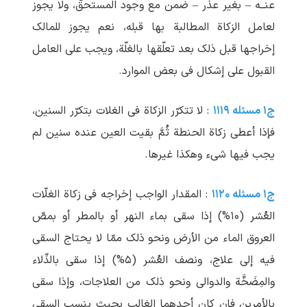
عنــه – بغیر عذر – ضمن مع وجود المستحقّ، ولا یجوز
لعامل الزکاة المطالبة بها قبله، نعم یجوز للمالک
إخراجها قبل ذلک بعد تعلّقها بالغلّة، ویجب علی العامل
القبول علی إشکال فی بعض الموارد.
ج۱ مسئله ۱۱۱۹
: لا تتکرّر الزکاة فی الغلات بتکرّر السنین،
فإذا أعطی زکاة الحنطة ثُمَّ بقیت العین عنده سنین لم
‏یجب فیها شیء وهکذا غیرها.
ج۱ مسئله ۱۱۲۰
: المقدار الواجب إخراجه فی زکاة الغلّات
العُشر (۱۰%) إذا سقی بماء النهر أو بالمطر أو بمصّ
العروق الماء من الأرض ونحو ذلک ممّا لا یحتاج السقی
فیه إلی علاج، ونصف العُشر (۵%) إذا سقی بالدِّلاء
والمِضَخَّة والدوالی ونحو ذلک من العلاجات، وإذا سقی
بالأمرین فإن کان أحدهما الغالب بحیث ینسب السقی