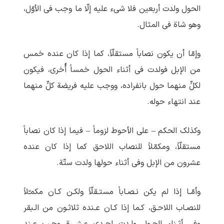
الحول ولدت أربعین فلا شیء علیه إلّا ما وجب فی الأوّل،
وهو شاة فی المثال.
وإمّا أن یکون نصاباً مستقلّاً، کما إذا کان عنده خمس
من الإبل فولدت فی أثناء الحول خمساً أُخری، فیکون
لکلٍّ منهما حول بانفراده، ووجب علیه فریضة کلٍّ منهما
عند انتهاء حوله.
وکذلک الحکم – علی الأحوط لزوماً – فیما إذا کان نصاباً
مستقلّاً، ومکمّلاً للنصاب اللاحق کما إذا کان عنده
عشرون من الإبل وفی أثناء حولها ولدت ستّة.
وأمّـا إذا لم یکن نـصـاباً مستـقلّاً ولکـن کـان مکمـّلاً
للنصـاب اللاحـق، کـما إذا کـان عـنده ثلاثـون من الـبقر