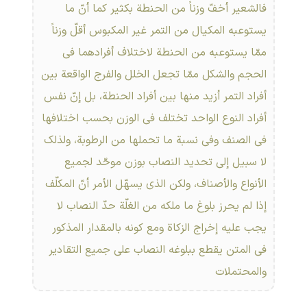
فالشعیر أخفّ وزناً من الحنطة بکثیر کما أنّ ما
یستوعبه المکیال من التمر غیر المکبوس أقلّ وزناً
ممّا یستوعبه من الحنطة لاختلاف أفرادهما فی
الحجم والشکل ممّا تجعل الخلل والفرج الواقعة بین
أفراد التمر أزید منها بین أفراد الحنطة، بل إنّ نفس
أفراد النوع الواحد تختلف فی الوزن بحسب اختلافها
فی الصنف وفی نسبة ما تحملها من الرطوبة، ولذلک
لا سبیل إلی تحدید النصاب بوزن موحّد لجمیع
الأنواع والأصناف، ولکن الذی یسهّل الأمر أنّ المکلّف
إذا لم‏ یحرز بلوغ ما ملکه من الغلّة حدّ النصاب لا
یجب علیه إخراج الزکاة ومع کونه بالمقدار المذکور
فی المتن یقطع ببلوغه النصاب علی جمیع التقادیر
والمحتملات