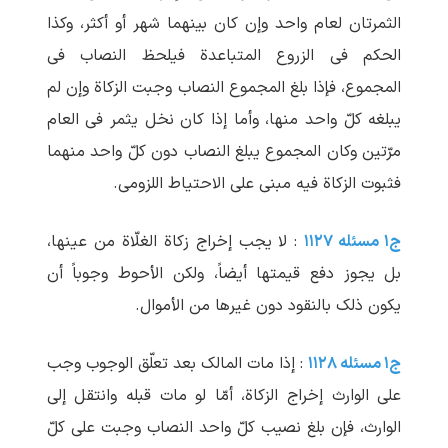
الثمرتان لعام واحد وإن کان بینهما شهر أو أکثر، وکذا
الحکم فی الزروع المتباعدة فیلحظ النصاب فی
المجموع، فإذا بلغ المجموع النصاب وجبت الزکاة وإن لم
‏یبلغه کلّ واحد منها، وأما إذا کان نخل یثمر فی العام
مرّتین وکان المجموع یبلغ النصاب دون کلّ واحد منهما
فثبوت الزکاة فیه مبنی علی الاحتیاط اللزومی.
ج۱ مسئله ۱۱۲۷
: لا یجب إخراج زکاة الغلّاة من عینها،
بل یجوز دفع قیمتها أیضاً، ولکن الأحوط وجوباً أن
یکون ذلک بالنقود دون غیرها من الأموال.
ج۱ مسئله ۱۱۲۸
: إذا مات المالک بعد تعلّق الوجوب وجب
علی الوارث إخراج الزکاة، أمّا لو مات قبله وانتقل إلی
الوارث، فإن بلغ نصیب کلّ واحد النصاب وجبت علی کلّ