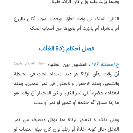
وفیما یزید علیه وإن کان الزائد قلیلاً.
الثانی: الملک فی وقت تعلّق الوجوب، سواء أکان بالزرع
أم بالشراء أم بالإرث أم بغیرها من أسباب الملک.
فصل أحکام زکاة الغلّات
(رضوان الله تعالی علیهم)
ج۱ مسئله ۱۱۱۶
: المشهور بین الفقهاء
أنّ وقت تعلّق الزکاة هو عند اشتداد الحبّ فی الحنطة
والشعیر، وعند الاحمرار والاصفرار فی ثمر النخیل، وعند
انعقاده حِصْرِماً فی ثمر الکرْم، ولکن المختار أنّ وقته هو
ما إذا صدق أنّه حنطة أو شعیر أو تمر أو عنب.
وعلی ذلک لا تتعلّق الزکاة بما یؤکل ویصرف من ثمر
النخل حال کونه خلالاً أو رطباً وإن کان یبلغ النصاب لو