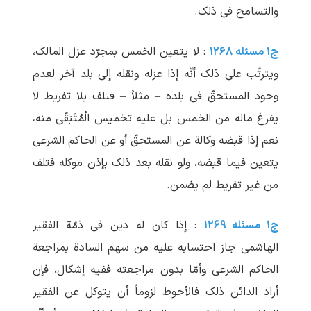
والتسامح فی ذلک.
ج۱ مسئله ۱۲۶۸
: لا یتعین الخمس بمجرّد عزل المالک،
ویترتّب علی ذلک أنّه إذا عزله ونقله إلی بلد آخر لعدم
وجود المستحقّ فی بلده – مثلاً – فتلف بلا تفریط لا
یفرغ ماله من الخمس بل علیه تخمیس الْمُتَبَقّی منه،
نعم إذا قبضه وکالة عن المستحقّ أو عن الحاکم الشرعی
یتعین فیما قبضه، ولو نقله بعد ذلک بإذن موکله فتلف
من غیر تفریط لم ‏یضمن.
ج۱ مسئله ۱۲۶۹
: إذا کان له دین فی ذمّة الفقیر
الهاشمی جاز احتسابه علیه من سهم السادة بمراجعة
الحاکم الشرعی وأمّا بدون مراجعته ففیه إشکال، فإن
أراد الدائن ذلک فالأحوط لزوماً أن یتوکل عن الفقیر