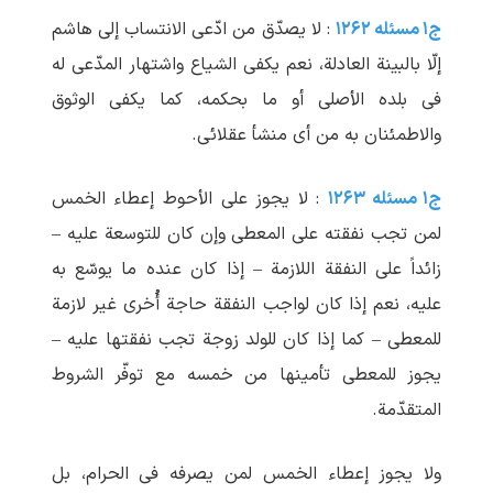
ج۱ مسئله ۱۲۶۲
: لا یصدّق من ادّعی الانتساب إلی هاشم
إلّا بالبینة العادلة، نعم یکفی الشیاع واشتهار المدّعی له
فی بلده الأصلی أو ما بحکمه، کما یکفی الوثوق
والاطمئنان به من أی منشأ عقلائی.
ج۱ مسئله ۱۲۶۳
: لا یجوز علی الأحوط إعطاء الخمس
لمن تجب نفقته علی المعطی وإن کان للتوسعة علیه –
زائداً علی النفقة اللازمة – إذا کان عنده ما یوسّع به
علیه، نعم إذا کان لواجب النفقة حاجة أُخری غیر لازمة
للمعطی – کما إذا کان للولد زوجة تجب نفقتها علیه –
یجوز للمعطی تأمینها من خمسه مع توفّر الشروط
المتقدّمة.
ولا یجوز إعطاء الخمس لمن یصرفه فی الحرام، بل