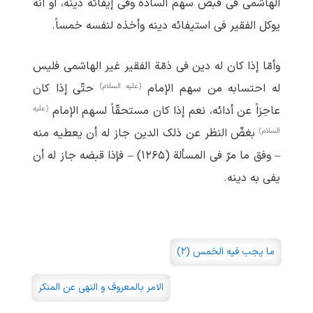
الهاشمی فی قبض سهم السادة وفی إیفائه دینه، أو أنّه
یوکل الفقیر فی استیفائه دینه وأخذه لنفسه خمساً.
وأمّا إذا کان له دین فی ذمّة الفقیر غیر الهاشمی فلیس
(علیه السلام)
له احتسابه من سهم الإمام
حتّی إذا کان
(علیه
عاجزاً عن أدائه، نعم إذا کان مستحقّاً لسهم الإمام
السلام)
بغضّ النظر عن ذلک الدین جاز له أن یعطیه منه
– وفق ما مرّ فی المسألة (۱۲۶۵) – فإذا قبضه جاز له أن
یفی به دینه.
ما یجب فیه الخمس (۲)
الامر بالمعروف و النهی عن المنکر