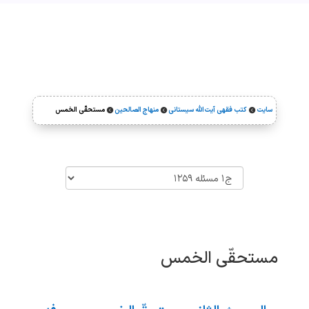
سایت
کتب فقهی آیت‌الله سیستانی
منهاج الصالحین
مستحقّی الخمس



مستحقّی الخمس