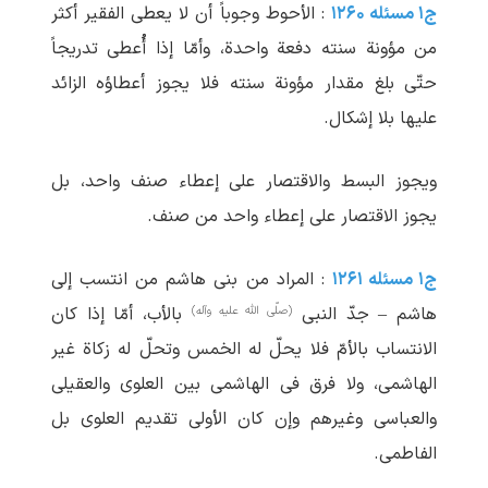
ج۱ مسئله ۱۲۶۰
: الأحوط وجوباً أن لا یعطی الفقیر أکثر
من مؤونة سنته دفعة واحدة، وأمّا إذا أُعطی تدریجاً
حتّی بلغ مقدار مؤونة سنته فلا یجوز أعطاؤه الزائد
علیها بلا إشکال.
ویجوز البسط والاقتصار علی إعطاء صنف واحد، بل
یجوز الاقتصار علی إعطاء واحد من صنف.
ج۱ مسئله ۱۲۶۱
: المراد من بنی هاشم من انتسب إلی
(صلّی الله علیه وآله)
هاشم – جدّ النبی
بالأب، أمّا إذا کان
الانتساب بالأمّ فلا یحلّ له الخمس وتحلّ له زکاة غیر
الهاشمی، ولا فرق فی الهاشمی بین العلوی والعقیلی
والعباسی وغیرهم وإن کان الأولی تقدیم العلوی بل
الفاطمی.