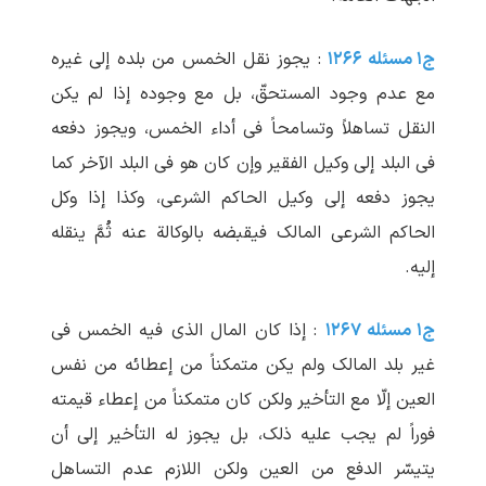
ج۱ مسئله ۱۲۶۶
: یجوز نقل الخمس من بلده إلی غیره
مع عدم وجود المستحقّ، بل مع وجوده إذا لم ‏یکن
النقل تساهلاً وتسامحاً فی أداء الخمس، ویجوز دفعه
فی البلد إلی وکیل الفقیر وإن کان هو فی البلد الآخر کما
یجوز دفعه إلی وکیل الحاکم الشرعی، وکذا إذا وکل
الحاکم الشرعی المالک فیقبضه بالوکالة عنه ثُمَّ ینقله
إلیه.
ج۱ مسئله ۱۲۶۷
: إذا کان المال الذی فیه الخمس فی
غیر بلد المالک ولم ‏یکن متمکناً من إعطائه من نفس
العین إلّا مع التأخیر ولکن کان متمکناً من إعطاء قیمته
فوراً لم ‏یجب علیه ذلک، بل یجوز له التأخیر إلی أن
یتیسّر الدفع من العین ولکن اللازم عدم التساهل