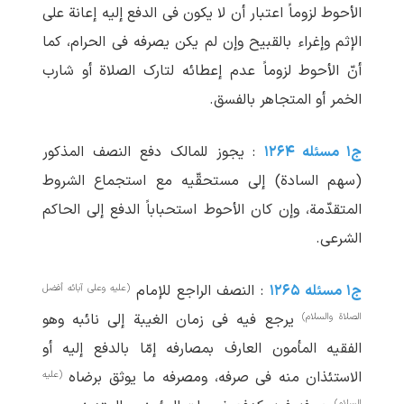
الأحوط لزوماً اعتبار أن لا یکون فی الدفع إلیه إعانة علی
الإثم وإغراء بالقبیح وإن لم ‏یکن یصرفه فی الحرام، کما
أنّ الأحوط لزوماً عدم إعطائه لتارک الصلاة أو شارب
الخمر أو المتجاهر بالفسق.
ج۱ مسئله ۱۲۶۴
: یجوز للمالک دفع النصف المذکور
(سهم السادة) إلی مستحقّیه مع استجماع الشروط
المتقدّمة، وإن کان الأحوط استحباباً الدفع إلی الحاکم
الشرعی.
(علیه وعلی آبائه أفضل
ج۱ مسئله ۱۲۶۵
: النصف الراجع للإمام
الصلاة والسلام)
یرجع فیه فی زمان الغیبة إلی نائبه وهو
الفقیه المأمون العارف بمصارفه إمّا بالدفع إلیه أو
(علیه
الاستئذان منه فی صرفه، ومصرفه ما یوثق برضاه
السلام)