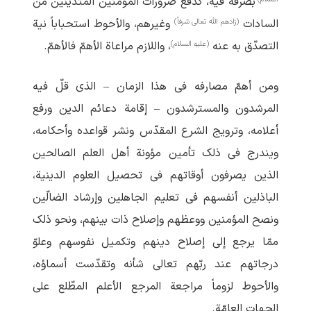
بصرفه فیه، کدفع ضرورات المؤمنین المتدینین من
(زادهم الله تعالی شرفاً)
السادات
وغیرهم، والأحوط استحباباً نیة
(علیه السلام)
التصدّق به عنه
، واللازم مراعاة الأهمّ فالأهمّ.
ومن أهمّ مصارفه فی هذا الزمان – الذی قلّ فیه
المرشدون والمسترشدون – إقامة دعائم الدین ورفع
أعلامه، وترویج الشرع المقدّس ونشر قواعده وأحکامه،
ویندرج فی ذلک تأمین مؤونة أهل العلم الصالحین
الذین یصرفون أوقاتهم فی تحصیل العلوم الدینیة،
الباذلین أنفسهم فی تعلیم الجاهلین وإرشاد الضالّین
ونصح المؤمنین ووعظهم وإصلاح ذات بینهم، ونحو ذلک
ممّا یرجع إلی إصلاح دینهم وتکمیل نفوسهم وعلوّ
درجاتهم عند ربّهم تعالی شأنه وتقدّست أسماؤه،
والأحوط لزوماً مراجعة المرجع الأعلم المطّلع علی
الجهات العامّة.