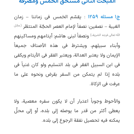
المبحث الثانی مستحقّ الخمس ومصرفه
ج۱ مسئله ۱۲۵۹
: یقسّم الخمس فی زماننا – زمان
(عجّل
الغیبة – نصفین: نصفاً لإمام العصر الحجّة المنتظر
الله تعالی فرجه الشریف)
ونصفاً لبنی هاشم: أیتامهم ومساکینهم
وأبناء سبیلهم، ویشترط فی هذه الأصناف جمیعاً
الإیمان ولا یعتبر العدالة، ویعتبر الفقر فی الأیتام ویکفی
فی ابن السبیل الفقر فی بلد التسلیم ولو کان غنیاً فی
بلده إذا لم ‏یتمکن من السفر بقرض ونحوه علی ما
عرفت فی الزکاة.
والأحوط وجوباً اعتبار أن لا یکون سفره معصیة، ولا
یعطی أکثر من قدر ما یوصله إلی بلده،‌ أو إلی محلّ
یمکنه فیه تحصیل نفقة الرجوع إلی بلده.