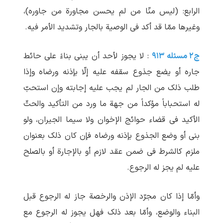
الرابع: (لیس منّا من لم یحسن مجاورة من جاوره)،
وغیرها ممّا قد أکد فی الوصیة بالجار وتشدید الأمر فیه.
ج۲ مسئله ۹۱۳
: لا یجوز لأحد أن یبنی بناءً علی حائط
جاره أو یضع جذوع سقفه علیه إلّا بإذنه ورضاه وإذا
طلب ذلک من الجار لم یجب علیه إجابته وإن استحبّ
له استحباباً مؤکداً من جهة ما ورد من التأکید والحثّ
الأکید فی قضاء حوائج الإخوان ولا سیما الجیران، ولو
بنی أو وضع الجذوع بإذنه ورضاه فإن کان ذلک بعنوان
ملزم کالشرط فی ضمن عقد لازم أو بالإجارة أو بالصلح
علیه لم یجز له الرجوع.
وأمّا إذا کان مجرّد الإذن والرخصة جاز له الرجوع قبل
البناء والوضع، وأمّا بعد ذلک فهل یجوز له الرجوع مع