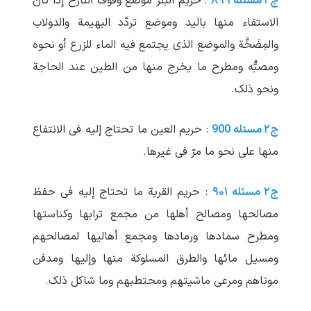
ج۲ مسئله ۸۹۹
: حریم البئر موضع وقوف النازح إذا کان
الاستقاء منها بالید وموضع تردّد البهیمة والدولاب
والمِضَخَّة والموضع الذی یجتمع فیه الماء للزرع أو نحوه
ومصبُّه ومطرح ما یخرج منها من الطین عند الحاجة
ونحو ذلک.
ج۲ مسئله 900
: حریم العین ما تحتاج إلیه فی الانتفاع
منها علی نحو ما مرّ فی غیرها.
ج۲ مسئله ۹۰۱
: حریم القریة ما تحتاج إلیه فی حفظ
مصالحها ومصالح أهلها من مجمع ترابها وکناستها
ومطرح سمادها ورمادها ومجمع أهالیها لمصالحهم
ومسیل مائها والطرق المسلوکة منها وإلیها ومدفن
موتاهم ومرعی ماشیتهم ومحتطبهم وما شاکل ذلک.