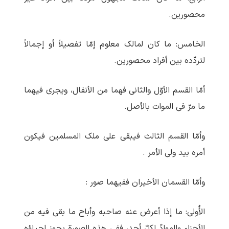
محصورین.
الخامس: ما کان لمالک معلوم إمّا تفصیلاً أو إجمالاً
لتردّده بین أفراد محصورین.
أمّا القسم الأوّل والثانی فهما من الأنفال، ویجری فیهما
ما مرّ فی الموات بالأصل.
وأمّا القسم الثالث فیبقی علی ملک المسلمین فیکون
أمره بید ولی الأمر .
وأمّا القسمان الأخیران ففیهما صور :
الأُولی: ما إذا أعرض عنه صاحبه وأباح ما بقی فیه من
الأجزاء والموادّ لکلّ أحد، ففی هذه الصورة یجوز إحیاؤه