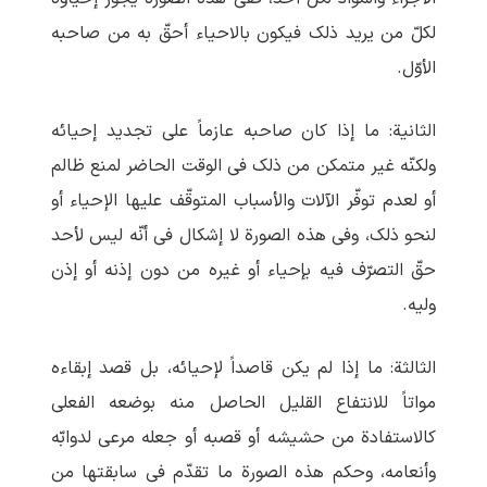
لکلّ من یرید ذلک فیکون بالاحیاء أحقّ به من صاحبه
الأوّل.
الثانیة: ما إذا کان صاحبه عازماً علی تجدید إحیائه
ولکنّه غیر متمکن من ذلک فی الوقت الحاضر لمنع ظالم
أو لعدم توفّر الآلات والأسباب المتوقّف علیها الإحیاء أو
لنحو ذلک، وفی هذه الصورة لا إشکال فی أنّه لیس لأحد
حقّ التصرّف فیه بإحیاء أو غیره من دون إذنه أو إذن
ولیه.
الثالثة: ما إذا لم یکن قاصداً لإحیائه، بل قصد إبقاءه
مواتاً للانتفاع القلیل الحاصل منه بوضعه الفعلی
کالاستفادة من حشیشه أو قصبه أو جعله مرعی لدوابّه
وأنعامه، وحکم هذه الصورة ما تقدّم فی سابقتها من