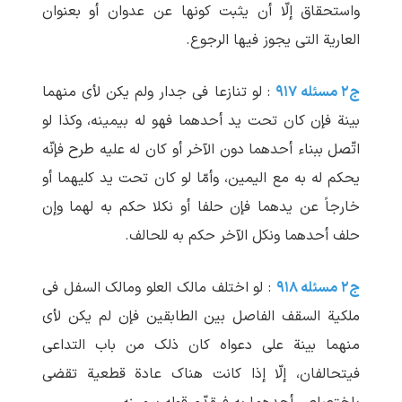
واستحقاق إلّا أن یثبت کونها عن عدوان أو بعنوان
العاریة التی یجوز فیها الرجوع.
ج۲ مسئله ۹۱۷
: لو تنازعا فی جدار ولم یکن لأی منهما
بینة فإن کان تحت ید أحدهما فهو له بیمینه، وکذا لو
اتّصل ببناء أحدهما دون الآخر أو کان له علیه طرح فإنّه
یحکم له به مع الیمین، وأمّا لو کان تحت ید کلیهما أو
خارجاً عن یدهما فإن حلفا أو نکلا حکم به لهما وإن
حلف أحدهما ونکل الآخر حکم به للحالف.
ج۲ مسئله ۹۱۸
: لو اختلف مالک العلو ومالک السفل فی
ملکیة السقف الفاصل بین الطابقین فإن لم یکن لأی
منهما بینة علی دعواه کان ذلک من باب التداعی
فیتحالفان، إلّا إذا کانت هناک عادة قطعیة تقضی