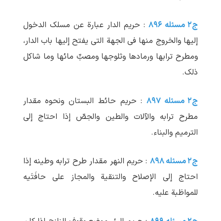
ج۲ مسئله ۸۹۶
: حریم الدار عبارة عن مسلک الدخول
إلیها والخروج منها فی الجهة التی یفتح إلیها باب الدار،
ومطرح ترابها ورمادها وثلوجها ومصبِّ مائها وما شاکل
ذلک.
ج۲ مسئله ۸۹۷
: حریم حائط البستان ونحوه مقدار
مطرح ترابه والآلات والطین والجصّ إذا احتاج إلی
الترمیم والبناء.
ج۲ مسئله ۸۹۸
: حریم النهر مقدار طرح ترابه وطینه إذا
احتاج إلی الإصلاح والتنقیة والمجاز علی حافَتَیه
للمواظبة علیه.