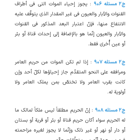
ج۲ مسئله ۹۰۶
: یجوز إحیاء الموات التی فی أطراف
القنوات والآبار والعیون فی غیر المقدار الذی یتوقّف علیه
الانتفاع منها، فإنّ اعتبار البعد المذکور فی القنوات
والآبار والعیون إنّما هو بالإضافة إلی إحداث قناة أو بئر
أو عین أُخری فقط.
ج۲ مسئله ۹۰۷
: إذا لم تکن الموات من حریم العامر
ومرافقه علی النحو المتقدّم جاز إحیاؤها لکلّ أحد وإن
کانت بقرب العامر ولا تختصّ بمن یملک العامر ولا
أولویة له.
ج۲ مسئله ۹۰۸
: إنّ الحریم مطلقاً لیس ملکاً لمالک ما
له الحریم سواء أکان حریم قناة أو بئر أو قریة أو بستان
أو دار أو نهر أو غیر ذلک وإنّما لا یجوز لغیره مزاحمته