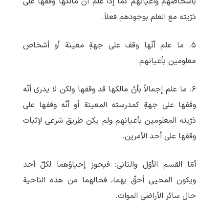
بأشخاصهم وأعیانهم کما إذا علم أنّ مالکها وقفها علی
ذرّیته مع العلم بوجودهم فعلاً.
۵. ما علم أنّها وقف علی جهةٍ معینة أو أشخاص
معلومین بأعیانهم.
۶. ما علم إجمالاً بأنّ مالکها قد وقفها ولکن لا یدری أنّه
وقفها علی جهةٍ کمدرسته المعینة أو أنّه وقفها علی
ذرّیته المعلومین بأعیانهم ولم یکن طریق شرعی لإثبات
وقفها علی أحد الأمرین.
أمّا القسم الأوّل والثانی: فیجوز إحیاؤهما لکلّ أحد
ویکون المحیی أحقّ بهما، فحالهما من هذه الناحیة
حال سائر الأراضی الموات.