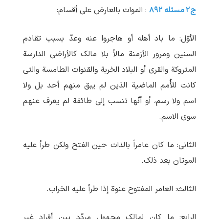
ج۲ مسئله ۸۹۲
: الموات بالعارض علی أقسام:
الأوّل: ما باد أهله أو هاجروا عنه وعدّ بسبب تقادم
السنین ومرور الأزمنة مالاً بلا مالک کالأراضی الدارسة
المتروکة والقری أو البلاد الخربة والقنوات الطامسة والتی
کانت للأُمم الماضیة الذین لم یبق منهم أحد بل ولا
اسم ولا رسم، أو أنّها تنسب إلی طائفة لم یعرف عنهم
سوی الاسم.
الثانی: ما کان عامراً بالذات حین الفتح ولکن طرأ علیه
الموتان بعد ذلک.
الثالث: العامر المفتوح عنوة إذا طرأ علیه الخراب.
الرابع: ما کان لمالک مجهول مردّد بین أفراد غیر