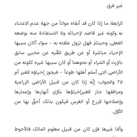
غیر فرق.
الرابعة: ما إذا کان قد أبقاه مواتاً من جهة عدم الاعتناء
به وکونه غیر قاصد لإحیائه ولا الاستفادة منه بوضعه
الفعلی، وحینئذٍ فهل تزول علقته به – سواء أکان سببها
الإحیاء مباشرة أو عن طریق تلقّیه عن محیی سابق
بالإرث أو الشراء أو نحوهما أو کان سببها غیره ککونه من
الأراضی التی أسلم أهلها طوعاً – فیجوز إحیاؤه للغیر أم
لا؟ والجواب: إنّه إذا کان من قبیل الأراضی الزراعیة
ومرافقها جاز للغیرإحیاؤها بکرْی أنهارها وإعمارها
وإصلاحها للزرع أو الغرس فیکون بذلک أحقّ بها من
الأوّل.
وأمّا غیرها فإن کان من قبیل معلوم المالک فالأحوط