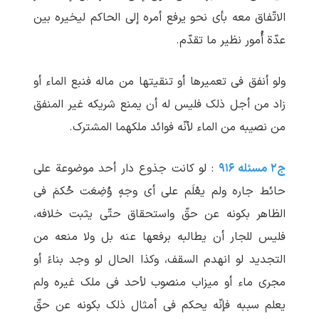
الاتّفاق معه بأی نحو یرفع أمره إلی الحاکم لیخیره بین
عدّة أُمور نظیر ما تقدّم.
ولو أنفق فی تعمیرها أو تنقیتها من ماله فنبع الماء أو
زاد من أجل ذلک فلیس له أن یمنع شریکه غیر المنفق
من نصیبه من الماء لأنّه فوائد ملکهما المشترک.
ج۲ مسئله ۹۱۶
: لو کانت جذوع دار أحد موضوعة علی
حائط جاره ولم یعْلَم علی أی وجهٍ وُضِعَت حُکمَ فی
الظاهر بکونه عن حقّ واستحقاق حتّی یثبت خلافه،
فلیس للجار أن یطالبه برفعها عنه بل ولا منعه من
التجدید لو انهدم السقف، وکذا الحال لو وجد بناءً أو
مجری ماء أو میزاب منصوب لأحد فی ملک غیره ولم
یعلم سببه فإنّه یحکم فی أمثال ذلک بکونه عن حقّ