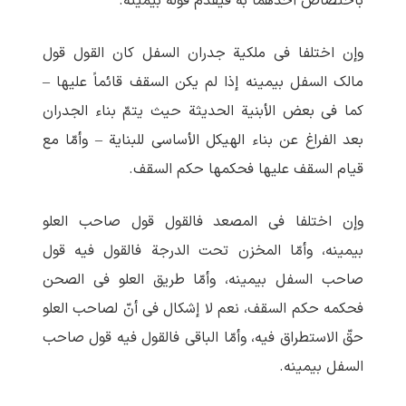
باختصاص أحدهما به فیقدّم قوله بیمینه.
وإن اختلفا فی ملکیة جدران السفل کان القول قول
مالک السفل بیمینه إذا لم یکن السقف قائماً علیها –
کما فی بعض الأبنیة الحدیثة حیث یتمّ بناء الجدران
بعد الفراغ عن بناء الهیکل الأساسی للبنایة – وأمّا مع
قیام السقف علیها فحکمها حکم السقف.
وإن اختلفا فی المصعد فالقول قول صاحب العلو
بیمینه، وأمّا المخزن تحت الدرجة فالقول فیه قول
صاحب السفل بیمینه، وأمّا طریق العلو فی الصحن
فحکمه حکم السقف، نعم لا إشکال فی أنّ لصاحب العلو
حقّ الاستطراق فیه، وأمّا الباقی فالقول فیه قول صاحب
السفل بیمینه.