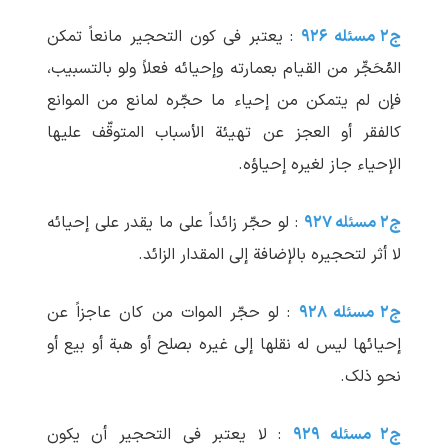
ج۲ مسئله ۹۲۶
: یعتبر فی کون التحجیر مانعاً تمکن
المُحَجِّر من القیام بعمارته وإحیائه فعلاً ولو بالتسبیب،
فإن لم یتمکن من إحیاء ما حجّره لمانع من الموانع
کالفقر أو العجز عن تهیئة الأسباب المتوقّف علیها
الإحیاء جاز لغیره إحیاؤه.
ج۲ مسئله ۹۲۷
: لو حجّر زائداً علی ما یقدر علی إحیائه
لا أثر لتحجیره بالإضافة إلی المقدار الزائد.
ج۲ مسئله ۹۲۸
: لو حجّر الموات من کان عاجزاً عن
إحیائها لیس له نقلها إلی غیره بصلح أو هبة أو بیع أو
نحو ذلک.
ج۲ مسئله ۹۲۹
: لا یعتبر فی التحجیر أن یکون