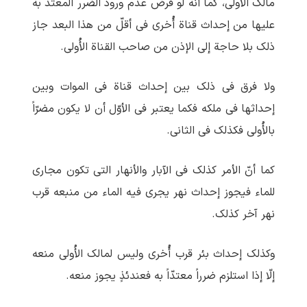
مالک الأُولی، کما أنّه لو فرض عدم ورود الضرر المعتدّ به
علیها من إحداث قناة أُخری فی أقلّ من هذا البعد جاز
ذلک بلا حاجة إلی الإذن من صاحب القناة الأُولی.
ولا فرق فی ذلک بین إحداث قناة فی الموات وبین
إحداثها فی ملکه فکما یعتبر فی الأوّل أن لا یکون مضرّاً
بالأُولی فکذلک فی الثانی.
کما أنّ الأمر کذلک فی الآبار والأنهار التی تکون مجاری
للماء فیجوز إحداث نهر یجری فیه الماء من منبعه قرب
نهر آخر کذلک.
وکذلک إحداث بئر قرب أُخری ولیس لمالک الأُولی منعه
إلّا إذا استلزم ضرراً معتدّاً به فعندئذٍ یجوز منعه.