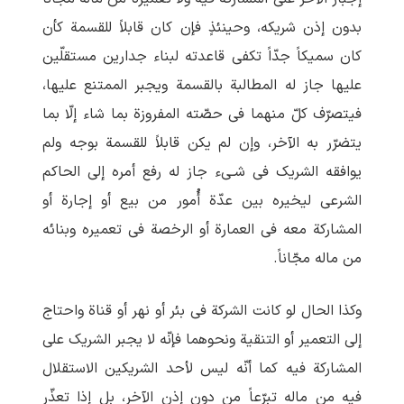
بدون إذن شریکه، وحینئذٍ فإن کان قابلاً للقسمة کأن
کان سمیکاً جدّاً تکفی قاعدته لبناء جدارین مستقلّین
علیها جاز له المطالبة بالقسمة ویجبر الممتنع علیها،
فیتصرّف کلّ منهما فی حصّته المفروزة بما شاء إلّا بما
یتضرّر به الآخر، وإن لم یکن قابلاً للقسمة بوجه ولم
یوافقه الشریک فی شـیء جاز له رفع أمره إلی الحاکم
الشرعی لیخیره بین عدّة أُمور من بیع أو إجارة أو
المشارکة معه فی العمارة أو الرخصة فی تعمیره وبنائه
من ماله مجّاناً.
وکذا الحال لو کانت الشرکة فی بئر أو نهر أو قناة واحتاج
إلی التعمیر أو التنقیة ونحوهما فإنّه لا یجبر الشریک علی
المشارکة فیه کما أنّه لیس لأحد الشریکین الاستقلال
فیه من ماله تبرّعاً من دون إذن الآخر، بل إذا تعذّر