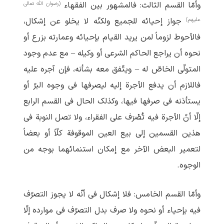
(رضوان الله تعالی
وأمّا القسم الثالث: فالمشهور بین الفقهاء
علیهم)
جواز إحیائه للجمیع ولکنّه لا یخلو عن إشکال،
فالأحوط لزوماً لمن یرید القیام بإحیائه وعمارته بزرع أو
نحوه أن یراجع الحاکم الشرعی أو وکیله – مع عدم وجود
المتولّی الخاصّ له – ویتّفق معه بشأنه، فإن آجره علیه
فاللازم أن یدفع الأجرة إلیه لیصرفها فی وجوه البرّ أو
یستأذنه فی صرفها فیها، وکذلک الحال فی القسم الرابع
إلّا أنّ الأجرة فیه تُصْرَف علی الفقراء، ولا تصل النوبة فی
هذین القسمین إلی بیع العین الموقوفة کلّاً أو بعضاً
لتعمیر البعض الآخر مع إمکان استنمائهما بوجه من
الوجوه.
وأمّا القسم الخامس: فلا إشکال فی أنّه لا یجوز التصرّف
فیه بإحیاء أو نحوه ولا صرف بدل التصرّف فی موارده إلّا