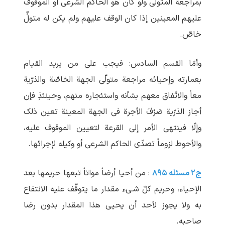
بمراجعة المتولّی ولو کان هو الحاکم الشرعی أو الموقوف
علیهم المعینین إذا کان الوقف علیهم ولم یکن له متولٍّ
خاصّ.
وأمّا القسم السادس: فیجب علی من یرید القیام
بعمارته وإحیائه مراجعة متولّی الجهة الخاصّة والذرّیة
معاً والاتّفاق معهم بشأنه واستئجاره منهم، وحینئذٍ فإن
أجاز الذرّیة صَرْفَ الأجرة فی الجهة المعینة تعین ذلک
وإلّا فینتهی الأمر إلی القرعة لتعیین الموقوف علیه،
والأحوط لزوماً تصدّی الحاکم الشرعی أو وکیله لإجرائها.
ج۲ مسئله ۸۹۵
: من أحیا أرضاً مواتاً تبعها حریمها بعد
الإحیاء، وحریم کلّ شـیء مقدار ما یتوقّف علیه الانتفاع
به ولا یجوز لأحد أن یحیی هذا المقدار بدون رضا
صاحبه.