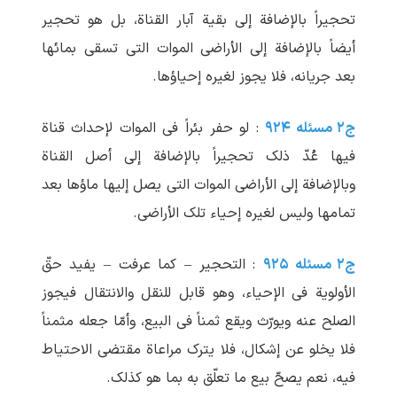
تحجیراً بالإضافة إلی بقیة آبار القناة، بل هو تحجیر
أیضاً بالإضافة إلی الأراضی الموات التی تسقی بمائها
بعد جریانه، فلا یجوز لغیره إحیاؤها.
ج۲ مسئله ۹۲۴
: لو حفر بئراً فی الموات لإحداث قناة
فیها عُدّ ذلک تحجیراً بالإضافة إلی أصل القناة
وبالإضافة إلی الأراضی الموات التی یصل إلیها ماؤها بعد
تمامها ولیس لغیره إحیاء تلک الأراضی.
ج۲ مسئله ۹۲۵
: التحجیر – کما عرفت – یفید حقّ
الأولویة فی الإحیاء، وهو قابل للنقل والانتقال فیجوز
الصلح عنه ویورّث ویقع ثمناً فی البیع، وأمّا جعله مثمناً
فلا یخلو عن إشکال، فلا یترک مراعاة مقتضی الاحتیاط
فیه، نعم یصحّ بیع ما تعلّق به بما هو کذلک.