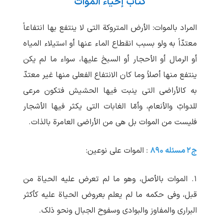
کتاب إحیاء الموات
المراد بالموات: الأرض المتروکة التی لا ینتفع بها انتفاعاً
معتدّاً به ولو بسبب انقطاع الماء عنها أو استیلاء المیاه
أو الرمال أو الأحجار أو السبخ علیها، سواء ما لم یکن
ینتفع منها أصلاً وما کان الانتفاع الفعلی منها غیر معتدّ
به کالأراضی التی ینبت فیها الحشیش فتکون مرعی
للدوابّ والأنعام، وأمّا الغابات التی یکثر فیها الأشجار
فلیست من الموات بل هی من الأراضی العامرة بالذات.
ج۲ مسئله ۸۹۰
: الموات علی نوعین:
۱. الموات بالأصل، وهو ما لم تعرض علیه الحیاة من
قبل، وفی حکمه ما لم یعلم بعروض الحیاة علیه کأکثر
البراری والمفاوز والبوادی وسفوح الجبال ونحو ذلک.