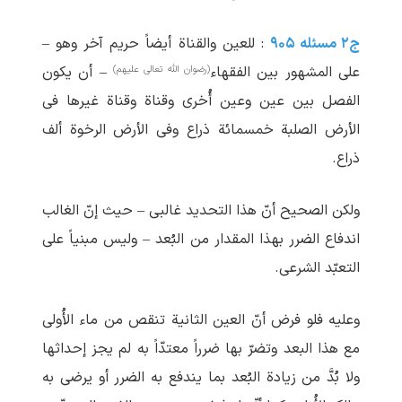
ج۲ مسئله ۹۰۵
: للعین والقناة أیضاً حریم آخر وهو –
(رضوان الله تعالی علیهم)
علی المشهور بین الفقهاء
– أن یکون
الفصل بین عین وعین أُخری وقناة وقناة غیرها فی
الأرض الصلبة خمسمائة ذراع وفی الأرض الرخوة ألف
ذراع.
ولکن الصحیح أنّ هذا التحدید غالبی – حیث إنّ الغالب
اندفاع الضرر بهذا المقدار من البُعد – ولیس مبنیاً علی
التعبّد الشرعی.
وعلیه فلو فرض أنّ العین الثانیة تنقص من ماء الأُولی
مع هذا البعد وتضرّ بها ضرراً معتدّاً به لم یجز إحداثها
ولا بُدَّ من زیادة البُعد بما یندفع به الضرر أو یرضی به