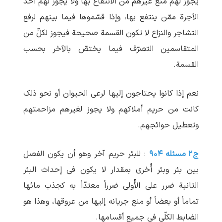
یجوز لهم منع غیرهم من الانتفاع بها ولا یجوز لهم أخذ
الأجرة ممّن ینتفع بها، وإذا قسّموها فیما بینهم لرفع
التشاجر والنزاع لا تکون القسمة صحیحة فیجوز لکلٍّ من
المتقاسمین التصرّف فیما یختصّ بالآخر بحسب
القسمة.
نعم إذا کانوا یحتاجون إلیها لرعی الحیوان أو نحو ذلک
کانت من حریم أملاکهم ولا یجوز لغیرهم مزاحمتهم
وتعطیل حوائجهم.
ج۲ مسئله ۹۰۴
: للبئر حریم آخر وهو أن یکون الفصل
بین بئر وبئر أُخری بمقدار لا یکون فی إحداث البئر
الثانیة ضرر علی الأُولی ضرراً معتدّاً به کجذب مائها
تماماً أو بعضاً أو منع جریانه إلیها من عروقها، وهذا هو
الضابط الکلّی فی جمیع أقسامها.