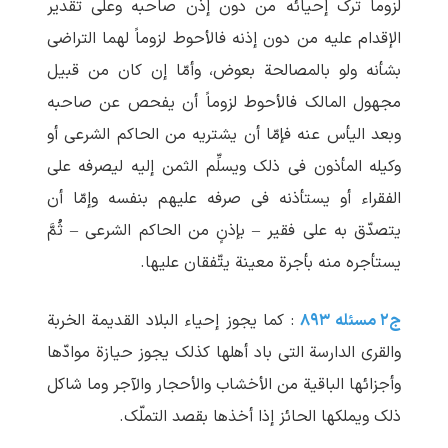
لزوماً ترک إحیائه من دون إذن صاحبه وعلی تقدیر
الإقدام علیه من دون إذنه فالأحوط لزوماً لهما التراضی
بشأنه ولو بالمصالحة بعوض، وأمّا إن کان من قبیل
مجهول المالک فالأحوط لزوماً أن یفحص عن صاحبه
وبعد الیأس عنه فإمّا أن یشتریه من الحاکم الشرعی أو
وکیله المأذون فی ذلک ویسلِّم الثمن إلیه لیصرفه علی
الفقراء أو یستأذنه فی صرفه علیهم بنفسه وإمّا أن
یتصدّق به علی فقیر – بإذنٍ من الحاکم الشرعی – ثُمَّ
یستأجره منه بأجرة معینة یتّفقان علیها.
ج۲ مسئله ۸۹۳
: کما یجوز إحیاء البلاد القدیمة الخربة
والقری الدارسة التی باد أهلها کذلک یجوز حیازة موادّها
وأجزائها الباقیة من الأخشاب والأحجار والآجر وما شاکل
ذلک ویملکها الحائز إذا أخذها بقصد التملّک.