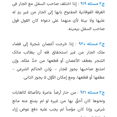
ج۲ مسئله ۹۱۹
: إذا اختلف صاحب السفل مع الجار فی
الغرفة الفوقانیة المفتوح بابها إلی الجار من غیر یدٍ له
علیها ولا بینة لأی منهما علی دعواه کان القول قول
صاحب السفل بیمینه.
ج۲ مسئله ۹۲۰
: إذا خرجت أغصان شجرة إلی فضاء
ملک الجار من غیر استحقاق فله أن یطالب مالک
الشجر بعطف الأغصان أو قطعها من حدّ ملکه، وإن
امتنع صاحبها یجوز للجار – بإذن الحاکم الشرعی –
عطفها أو قطعها، ومع إمکان الأوّل لا یجوز الثانی.
ج۲ مسئله ۹۲۱
: من حاز أرضاً عامرة بالأصالة کالغابات
ونحوها کان أحقّ بها من غیره لو لم یمنع عنه مانع
شرعی، وإذا کان مؤمناً لم یجب علیه دفع عوض إزاء