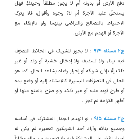
دفع الأرش أو بدونه أم لا یجوز مطلقاً وحینئذٍ فهل
یستحقّ علیه الأجرة أم لا؟ وجوه وأقوال، فلا یترک
الاحتیاط بالتصالح والتراضی بینهما ولو بالإبقاء مع
الأجرة أو الهدم مع الأرش.
ج۲ مسئله ۹۱۴
: لا یجوز للشریک فی الحائط التصرّف
فیه ببناء ولا تسقیف ولا إدخال خشبة أو وتد أو غیر
ذلک إلّا بإذن شریکه أو إحراز رضاه بشاهد الحال، کما هو
الحال فی التصرّفات الیسیرة کالاستناد إلیه أو وضع یده
أو طرح ثوبه علیه أو غیر ذلک، ولو صرّح بالمنع عنها أو
أظهر الکراهة لم تجز .
ج۲ مسئله ۹۱۵
: لو انهدم الجدار المشترک فی أساسه
وجمیع بنائه وأراد أحد الشریکین تعمیره لم یکن له
إجبار الآخر علی المشارکة فیه ولا تعمیره من ماله مجّاناً