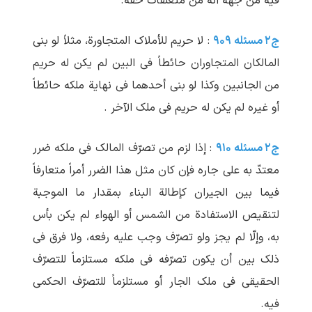
فیه من جهة أنّه من متعلّقات حقّه.
ج۲ مسئله ۹۰۹
: لا حریم للأملاک المتجاورة، مثلاً لو بنی
المالکان المتجاوران حائطاً فی البین لم یکن له حریم
من الجانبین وکذا لو بنی أحدهما فی نهایة ملکه حائطاً
أو غیره لم یکن له حریم فی ملک الآخر .
ج۲ مسئله ۹۱۰
: إذا لزم من تصرّف المالک فی ملکه ضرر
معتدّ به علی جاره فإن کان مثل هذا الضرر أمراً متعارفاً
فیما بین الجیران کإطالة البناء بمقدار ما الموجبة
لتنقیص الاستفادة من الشمس أو الهواء لم یکن بأس
به، وإلّا لم یجز ولو تصرّف وجب علیه رفعه، ولا فرق فی
ذلک بین أن یکون تصرّفه فی ملکه مستلزماً للتصرّف
الحقیقی فی ملک الجار أو مستلزماً للتصرّف الحکمی
فیه.