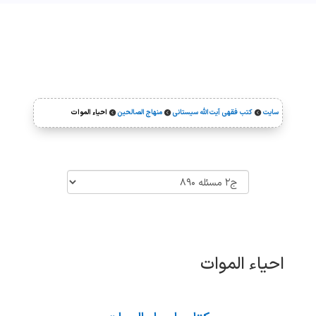
سایت
کتب فقهی آیت‌الله سیستانی
منهاج الصالحین
احیاء الموات



احیاء الموات