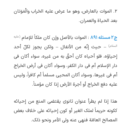
۲. الموات بالعارض، وهو ما عرض علیه الخراب والْمَوَتان
بعد الحیاة والعمران.
(علیه
ج۲ مسئله ۸۹۱
: الموات بالأصل وإن کان ملکاً للإمام
السلام)
– حیث إنّه من الأنفال – ولکن یجوز لکلّ أحد
إحیاؤه، فلو أحیاه کان أحقّ به من غیره، سواء أکان فی
دار الإسلام أم فی دار الکفر، وسواء أکان فی أرض الخراج
أم فی غیرها، وسواء أکان المحیی مسلماً أم کافراً، ولیس
علیه دفع الخراج أو أجرة الأرض إذا کان مؤمناً.
هذا إذا لم یطرأ عنوان ثانوی یقتضی المنع من إحیائه
ککونه حریماً لملک الغیر أو کون إحیائه علی خلاف بعض
المصالح العامّة فنهی عنه ولی الأمر ونحو ذلک.