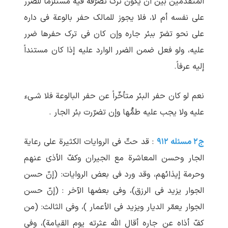
المتقدّمین بین أن یکون ترک تصرّفه فیه مستلزماً للضرر
علی نفسه أم لا، فلا یجوز للمالک حفر بالوعة فی داره
علی نحو تضرّ ببئر جاره وإن کان فی ترک حفرها ضرر
علیه، ولو فعل ضمن الضرر الوارد علیه إذا کان مستنداً
إلیه عرفاً.
نعم لو کان حفر البئر متأخّراً عن حفر البالوعة فلا شـیء
علیه ولا یجب علیه طمُّها وإن تضرّرت بئر الجار .
ج۲ مسئله ۹۱۲
: قد حثّ فی الروایات الکثیرة علی رعایة
الجار وحسن المعاشرة مع الجیران وکفّ الأذی عنهم
وحرمة إیذائهم، وقد ورد فی بعض الروایات: (إنّ حسن
الجوار یزید فی الرزق)، وفی بعضها الآخر : (إنّ حسن
الجوار یعمّر الدیار ویزید فی الأعمار )، وفی الثالث: (من
کفّ أذاه عن جاره أقال الله عثرته یوم القیامة)، وفی