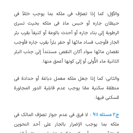
والأوّل: کما إذا تصرّف فی ملکه بما یوجب خللاً فی
حیطان جاره أو حبس ماءً فی ملکه بحیث تسری
الرطوبة إلی بناء جاره أو أحدث بالوعة أو کنیفاً بقرب بئر
الجار فأوجب فساد مائها أو حفر بئراً بقرب جاره فأوجب
نقصان مائها سواء أکان النقص مستنداً إلی جذب البئر
الثانیة ماء الأُولی أو إلی کونها أعمق منها.
والثانی: کما إذا جعل ملکه معمل دباغة أو حدادة فی
منطقة سکنیة ممّا یوجب عدم قابلیة الدور المجاورة
للسکنی فیها.
ج۲ مسئله ۹۱۱
: لا فرق فی عدم جواز تصرّف المالک فی
ملکه بما یوجب الإضرار بالجار علی أحد النحوین