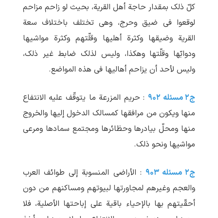
کلّ ذلک بمقدار حاجة أهل القریة، بحیث لو زاحم مزاحم
لوقعوا فی ضیق وحرج، وهی تختلف باختلاف سعة
القریة وضیقها وکثرة أهلیها وقلّتهم وکثرة مواشیها
ودوابّها وقلّتها وهکذا، ولیس لذلک ضابط غیر ذلک،
ولیس لأحد أن یزاحم أهالیها فی هذه المواضع.
ج۲ مسئله ۹۰۲
: حریم المزرعة ما یتوقّف علیه الانتفاع
منها ویکون من مرافقها کمسالک الدخول إلیها والخروج
منها ومحلّ بیادرها وحظائرها ومجتمع سمادها ومرعی
مواشیها ونحو ذلک.
ج۲ مسئله ۹۰۳
: الأراضی المنسوبة إلی طوائف العرب
والعجم وغیرهم لمجاورتها لبیوتهم ومساکنهم من دون
أحقّیتهم بها بالإحیاء باقیة علی إباحتها الأصلیة، فلا