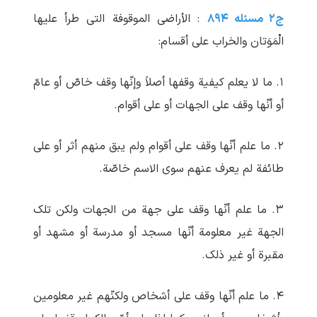
ج۲ مسئله ۸۹۴
: الأراضی الموقوفة التی طرأ علیها
الْمَوَتان والخراب علی أقسام:
۱. ما لا یعلم کیفیة وقفها أصلاً وإنّها وقف خاصّ أو عامّ
أو أنّها وقف علی الجهات أو علی أقوام.
۲. ما علم أنّها وقف علی أقوام ولم یبق منهم أثر أو علی
طائفة لم یعرف عنهم سوی الاسم خاصّة.
۳. ما علم أنّها وقف علی جهة من الجهات ولکن تلک
الجهة غیر معلومة أنّها مسجد أو مدرسة أو مشهد أو
مقبرة أو غیر ذلک.
۴. ما علم أنّها وقف علی أشخاص ولکنّهم غیر معلومین