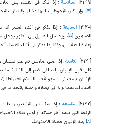
[۲۱۳۹]
السادسة
:
إذا شک فی العشاء بین الثلاث 
[۴]
، وإن کان الأحوط إتمامها عشاء والإتیان بالاح
[۲۱۴۰]
السابعة
:
إذا تذکر فی أثناء العصر أنه 
الصلاتین
[۵]
، ویحتمل العدول إلی الظهر بجعل ما ب
إعادة الصلاتین، وکذا إذا تذکر فی أثناء العشاء أن
[۲۱۴۱]
الثامنة
: إذا صلی صلاتین ثم علم نقصان ر
کان قبل الإتیان بالمنافی ضم إلی الثانیة م
الإتیان بسجدتی السهو لأجل السلام احتیاطا
[۷]
العدد أعادهما وإلا أتی بصلاة واحدة بقصد ما فی 
[۲۱۴۲]
التاسعة
:
إذا شک بین الاثنتین والثلا
الرکعة التی بیده آخر صلاته أو أولی صلاة الاحتیا
[۸]
بعد الإتیان بصلاة الاحتیاط.