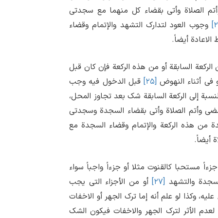
أتم الصلاة وأتی بقضاء کل منهما مع سجدتی
وجوب العود لتدارک التشهد والإتمام وقضاء
لاعادة أیضاً.
الرکعة السابقة أو من هذه الرکعة فإن کان قبل
و فی أثناء النهوض
[۲۵]
قبل الدخول فیه وجب
النسبة إلی الرکعة السابقة شک بعد تجاوز المحل،
مضی وأتم الصلاة وأتی بقضاء السجدة وسجدتی
 من هذه الرکعة والإتمام وقضاء السجدة مع
 أیضاً.
زءاً مستحبا کالقنوت مثلا أو جزءاً واجباً سواء
السجدة والتشهد
[۲۷]
أو من الأجزاء التی یجب
، وکذا لو علم أنه إما ترک الجهر أو الاخفات
لعدم الأثر لترک الجهر والاخفات فیکون الشک