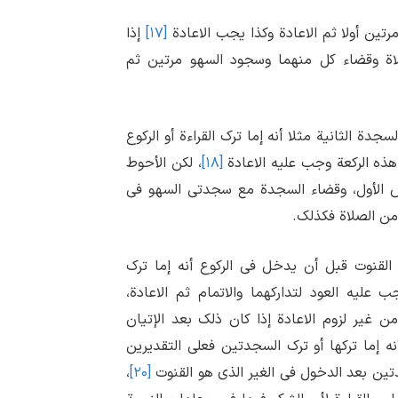
ین أولا ثم الاعادة وکذا یجب الاعادة
[۱۷]
إذا
صلاة وقضاء کل منهما وسجود السهو مرتین ثم
ة الثانیة مثلا أنه إما ترک القراءة أو الرکوع
 هذه الرکعة وجب علیه الاعادة
[۱۸]
، لکن الأحوط
رض الأول، وقضاء السجدة مع سجدتی السهو فی
 من الصلاة فکذلک.
لقنوت قبل أن یدخل فی الرکوع أنه إما ترک
 علیه العود لتدارکهما والاتمام ثم الاعادة،
 من غیر لزوم الاعادة إذا کان ذلک بعد الإتیان
نه إما ترکها أو ترک السجدتین فعلی التقدیرین
تین بعد الدخول فی الغیر الذی هو القنوت
[۲۰]
،