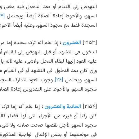
النهوض إلی القیام أو بعد الدخول فیه مضی و
السهو، والأحوط إعادة الصلاة أیضاً، ویحتمل
[۲۴]
السجدة فقط مع سجود السهو، وعلیه أیضاً الأحوط ا
[۲۱۵۳]
العشرون
:
إذا علم أنه ترک سجدة إما من 
الدخول فی التشهد أو قبل النهوض إلی القیام أ
علیه العود إلیها لبقاء المحل ولاشیء علیه لأنه ب
وإن کان بعد الدخول فی التشهد أو فی القیام 
السهو، ویحتمل
[۲۶]
وجوب العود لتدارک السجدة
سجود السهو، والأحوط علی التقدیرین إعادة الصلاة
[۲۱۵۴]
الحادیة والعشرون
:
إذا علم أنه إما ترک ج
کان رکنا أو غیره من الأجزاء التی لها قضاء ک
سجود السهو لأجل نقصها صحت صلاته ولا شیء علیه
فی موضعهما أو بعض الإفعال الواجبة المذکورة 