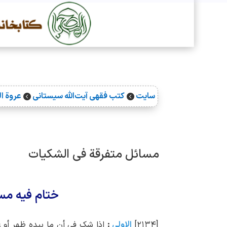
سایت
کتب فقهی آیت‌الله سیستانی
عروة ا


مسائل متفرقة فی الشکیات
ختام فیه مس
[۲۱۳۴]
الاولی
:
إذا شک فی أن ما بیده ظهر أو ع