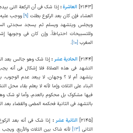
[۲۱۴۳]
العاشرة
:
إذا شک فی أن الرکعة التی بیده 
العشاء فإن کان بعد الرکوع بطلت
[۹]
ووجب علیه إ
ویجلس ویتشهد ویسلم ثم یسجد سجدتی السهو
وللتسبیحات احتیاطاً، وإن کان فی وجوبها 
المغرب
[۱۰]
.
[۲۱۴۴]
الحادیة عشر
:
إذا شک وهو جالس بعد السج
التشهد فی هذه الصلاة فلا إشکال فی أنه یجب
یتشهد أم لا ؟ وجهان، لا یبعد عدم الوجوب، 
البناء علی الثلاث وإما لأنه لا یعلم بقاء محل ال
فیها مشکوک بل محکوم بالعدم، وأما لو شک وهو ق
بالتشهد فی الثانیة فحکمه المضی والقضاء بعد ال
[۲۱۴۵]
الثانیة عشر
:
إذا شک فی أنه بعد الرکوع 
الثانی
[۱۳]
لأنه شاک بین الثلاث والأربع، ویجب ع