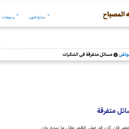
منابع فقهی
وجوهات
لوثقی
مسائل متفرقة فی الشکیات

ائل متفرقة
صر فإن کان قد صلی الظهر بطل ما بیده، وإن