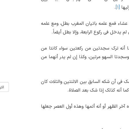
لیها
[۱]
.
عشاء فمع علمه باتیان المغرب بطل، ومع علمه
لم یدخل فی رکوع الرابعة، وإلا بطل أیضاً.
ها أنه ترک سجدتین من رکعتین سواء کانتا من
سجدتا السهو مرتین، وکذا إن لم یدر أنهما من
شک فی أن شکه السابق بین الاثنتین والثلاث کان
ما أنه کذلک إذا شک بعد الصلاة.
 آخر الظهر أو أنه أتمها وهذه أول العصر جعلها