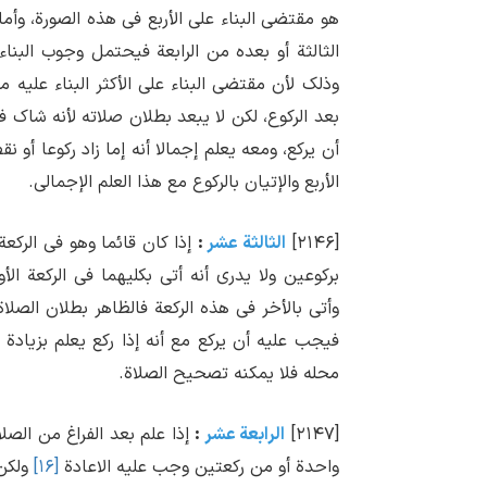
هو مقتضی البناء علی الأربع فی هذه الصورة، وأم
الثالثة أو بعده من الرابعة فیحتمل وجوب البناء
وذلک لأن مقتضی البناء علی الأکثر البناء علی
بعد الرکوع، لکن لا یبعد بطلان صلاته لأنه شاک 
أن یرکع، ومعه یعلم إجمالا أنه إما زاد رکوعا أو 
الأربع والإتیان بالرکوع مع هذا العلم الإجمالی.
[۲۱۴۶]
الثالثة عشر
:
إذا کان قائما وهو فی الرکعة
برکوعین ولا یدری أنه أتی بکلیهما فی الرکعة ال
وأتی بالأخر فی هذه الرکعة فالظاهر بطلان الصلا
فیجب علیه أن یرکع مع أنه إذا رکع یعلم بزیادة ر
محله فلا یمکنه تصحیح الصلاة.
[۲۱۴۷]
الرابعة عشر
:
إذا علم بعد الفراغ من الصل
واحدة أو من رکعتین وجب علیه الاعادة
[۱۶]
ولکن