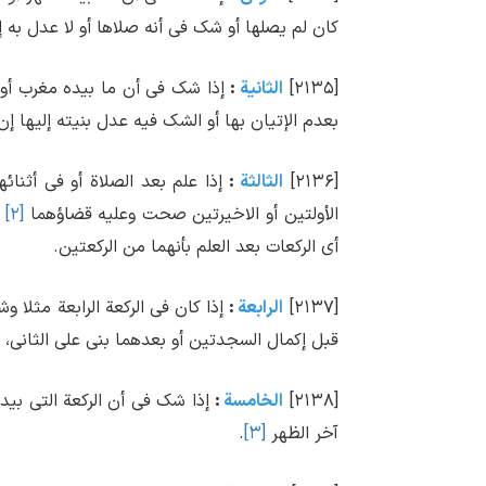
کان لم یصلها أو شک فی أنه صلاها أو لا عدل به إ
[۲۱۳۵]
الثانیة
:
إذا شک فی أن ما بیده مغرب أو 
بعدم الإتیان بها أو الشک فیه عدل بنیته إلیها إن 
[۲۱۳۶]
الثالثة
:
إذا علم بعد الصلاة أو فی أثنائ
الأولتین أو الاخیرتین صحت وعلیه قضاؤهما
[۲]
و
أی الرکعات بعد العلم بأنهما من الرکعتین.
[۲۱۳۷]
الرابعة
:
إذا کان فی الرکعة الرابعة مثلا و
قبل إکمال السجدتین أو بعدهما بنی علی الثانی، ک
[۲۱۳۸]
الخامسة
:
إذا شک فی أن الرکعة التی بیده
آخر الظهر
[۳]
.