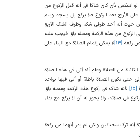
ا لو انعکس بأن کان شاکا فی أنه قبل الرکوع من
 علی الأربع بعد الرکوع فلا یرکع بل یسجد ویتم
ه من حیث أنه أحد طرفی شکه وطرف الشک الأربع
فی الرکوع من هذه الرکعة ومحله باق فیجب علیه
نقص رکعة
[۱۴]
لا یمکن إتمام الصلاة مع البناء علی
 الثانیة من الصلاة وعلم أنه أتی فی هذه الصلاة
أولی حتی تکون الصلاة باطلة أو أتی فیها بواحد
ة
[۱۵]
لأنه شاک فی رکوع هذه الرکعة ومحله باق
کوع فی صلاته، ولا یجوز له أن لا یرکع مع بقاء
اة أنه ترک سجدتین ولکن لم یدر أنهما من رکعة