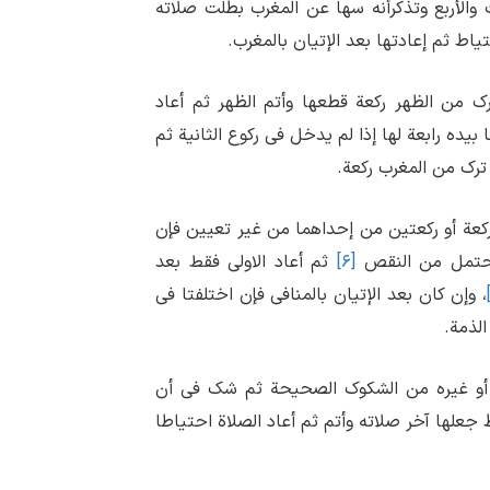
والأربع وتذکرأنه سها عن المغرب بطلت صلاته
تیاط ثم إعادتها بعد الإتیان بالمغرب.
ترک من الظهر رکعة قطعها وأتم الظهر ثم أعاد
یده رابعة لها إذا لم یدخل فی رکوع الثانیة ثم
ه ترک من المغرب رکعة.
کعة أو رکعتین من إحداهما من غیر تعیین فإن
ا یحتمل من النقص
[۶]
ثم أعاد الاولی فقط بعد
، وإن کان بعد الإتیان بالمنافی فإن اختلفتا فی
الذمة.
ث أو غیره من الشکوک الصحیحة ثم شک فی أن
ط جعلها آخر صلاته وأتم ثم أعاد الصلاة احتیاطا