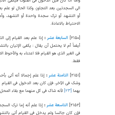
وأما اذا کان قبل الدخول فی القنوت فیکفی الاتی
الی السجدتین بعد التجاوز، وکذا الحال لو علم ب
أو التشهد أو ترک سجدة واحدة أو التشهد، وأما
الاحتیاط بالاعادة.
[۲۱۵۰]
السابعة عشر
:
إذا علم بعد القیام إلی ال
أیضاً أم لا یحتمل أن یقال : یکفی الإتیان بال
فی الغیر الذی هو القیام فلا اعتناء به والأحوط ال
فقط.
[۲۱۵۱]
الثامنة عشر
:
إذا علم إجمالا أنه أتی بأ
وشک فی الآخر، فإن کان بعد الدخول فی القیام ل
بهما
[۲۳]
لأنه شاک فی کل منهما مع بقاء المحل، 
[۲۱۵۲]
التاسعة عشر
:
إذا علم أنه إما ترک السجد
فإن کان جالسا ولم یدخل فی القیام أتی بالتش