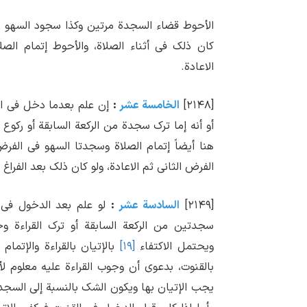
الأحوط قضاء السجدة مرتین وکذا سجود السهو مرت
کان ذلک فی أثناء الصلاة، والأحوط إتمام ال
الاعادة.
[۲۱۴۸]
الخامسة عشر
:
إن علم بعدما دخل فی السجد
أو أنه إما ترک سجدة من الرکعة السابقة أو رکوع
هنا أیضاً إتمام الصلاة وسجدتا السهو فی الف
الفرض الثانی ثم الاعادة، ولو کان ذلک بعد الفراغ
[۲۱۴۹]
السادسة عشر
:
لو علم بعد الدخول فی ا
سجدتین من الرکعة السابقة أو ترک القراءة وجب
ویحتمل الاکتفاء
[۱۹]
بالإتیان بالقراءة والإتمام
بالقنوت، بدعوی أن وجوب القراءة علیه معلوم لأ
یجب الإتیان بها ویکون الشک بالنسبة إلی السجد