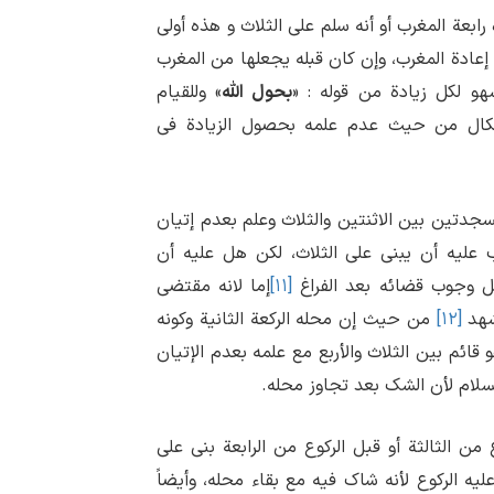
رابعة المغرب أو أنه سلم علی الثلاث و هذه أولی
عادة المغرب، وإن کان قبله یجعلها من المغرب
 لکل زیادة من قوله : «
بحول الله
» وللقیام
إشکال من حیث عدم علمه بحصول الزیادة فی
دتین بین الاثنتین والثلاث وعلم بعدم إتیان
 علیه أن یبنی علی الثلاث، لکن هل علیه أن
بل وجوب قضائه بعد الفراغ
[۱۱]
إما لانه مقتضی
تشهد
[۱۲]
من حیث إن محله الرکعة الثانیة وکونه
ائم بین الثلاث والأربع مع علمه بعدم الإتیان
سلام لأن الشک بعد تجاوز محله.
من الثالثة أو قبل الرکوع من الرابعة بنی علی
لیه الرکوع لأنه شاک فیه مع بقاء محله، وأیضاً