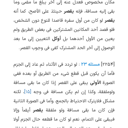
مکان مخصوص فعدل عنه إلی آخر یبلغ ما مضی وما
بقی إلیه مسافة، فإنه
یقصر
حینئذ علی الأصح، کما أنه
یقصر
لو کان من أول سفره قاصدا للنوع دون الشخص،
فلو قصد أحد المکانین المشترکین فی بعض الطریق ولم
یعین من الأول أحدهما بل
أوکل
التعیین إلی ما بعد
الوصول إلی آخر الحد المشترک کفی فی وجوب القصر.
[۲۲۵۴]
مسئله ۲۳
: لو تردد فی الأثناء ثم عاد إلی الجزم
فأما أن یکون قبل قطع شیء من الطریق أو بعده ففی
الصورة
الأولی
یبقی علی القصر إذا کان ما بقی مسافة
ولوملفقة، وکذا إن لم یکن مسافة فی وجه
[۱۵]
، لکنه
مشکل فلایترک الاحتیاط بالجمع، وأما فی الصورة الثانیة
فإن کان ما بقی مسافة ولو ملفقة
یقصر
أیضاً وإلا
فیبقی علی التمام، نعم لو کان ما قطعه حال الجزم أولا