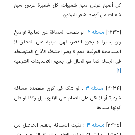
کل أصبع عرض سبع شعیرات، کل شعیرة عرض سبع
شعرات من أوسط شعر البرذون.
[۲۲۳۳]
مسئله ۲
: لو نقصت المسافة عن ثمانیة فراسخ
ولو یسیرا لا یجوز القصر، فهی مبنیة علی التحقق لا
المسامحة العرفیة، نعم لا یضر اختلاف الأذرع المتوسطة
فی الجملة کما هو الحال فی جمیع التحدیدات الشرعیة
.
[۱]
[۲۲۳۴]
مسئله ۳
: لو شک فی کون مقصده مسافة
شرعیة أو لا بقی علی التمام علی الأقوی، بل وکذا لو ظن
کونها مسافة.
[۲۲۳۵]
مسئله ۴
: تثبت المسافة بالعلم الحاصل من