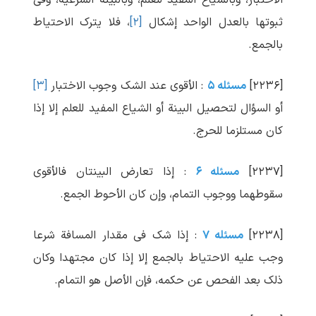
الاختبار، وبالشیاع المفید للعلم، وبالبینة الشرعیة، وفی
ثبوتها بالعدل الواحد إشکال
[۲]
، فلا یترک الاحتیاط
بالجمع.
[۲۲۳۶]
مسئله ۵
: الأقوی عند الشک وجوب الاختبار
[۳]
أو السؤال لتحصیل البینة أو الشیاع المفید للعلم إلا إذا
کان مستلزما للحرج.
[۲۲۳۷]
مسئله ۶
: إذا تعارض البینتان فالأقوی
سقوطهما ووجوب التمام، وإن کان الأحوط الجمع.
[۲۲۳۸]
مسئله ۷
: إذا شک فی مقدار المسافة شرعا
وجب علیه الاحتیاط بالجمع إلا إذا کان مجتهدا وکان
ذلک بعد الفحص عن حکمه، فإن الأصل هو التمام.