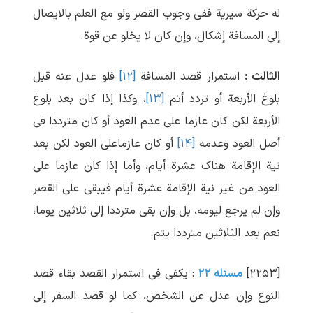
له حرکة سیریة ففی وجوب القصر ولو مع العلم بالایصال
إلی المسافة إشکال، وإن کان لا یخلو عن قوة.
الثالث :
استمرار قصد المسافة
[۱۲]
فلو عدل عنه قبل
بلوغ الأربعة أو تردد أتم
[۱۳]
، وکذا إذا کان بعد بلوغ
الأربعة لکن کان عازما علی عدم العود أو کان مترددا فی
أصل العود وعدمه
[۱۴]
أو کان عازماعلی العود لکن بعد
نیة الإقامة هناک عشرة أیام، وأما إذا کان عازما علی
العود من غیر نیة الإقامة عشرة أیام فیبقی علی القصر
وإن لم یرجع لیومه، بل وإن بقی مترددا إلی ثلاثین یوما،
نعم بعد الثلاثین مترددا یتم.
[۲۲۵۳]
مسئله ۲۲
: یکفی فی استمرار القصد بقاء قصد
النوع وإن عدل عن الشخص، کما لو قصد السفر إلی