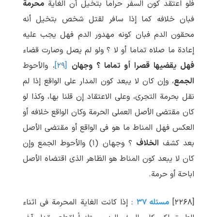
فلو اعتقد کون السفر حراما بتخیل أن الغایة
محرمة
فبان خلافه کما إذا سافر لقتل شخص بتخیل أنه
محقون الدم فبان کونه مهدور الدم فهل یجب علیه
إعادة ما صلاه تماما أو لا ؟ ولو لم یصل وصارت قضاء
فهل یقضیها قصرا أو تماما ؟ وجهان
[۲۹]
، والأحوط
الجمع
، وإن کان لا یبعد کون المدار علی الواقع إذا لم
نقل بحرمة التجری، وعلی الاعتقاد إن قلنا بها، وکذا لو
کان مقتضی الأصل العملی الحرمة وکان الواقع خلافه أو
العکس فهل المناط ما هو فی الواقع أو مقتضی الأصل
بعد کشف
الخلاف
؟ وجهان (۱) والأحوط الجمع وإن
کان لا یبعد کون المناط هو الظاهر الذی اقتضاه الأصل
اباحة أو حرمة.
[۲۲۶۸]
مسئله ۳۷
: إذا کانت الغایة المحرمة فی اثناء