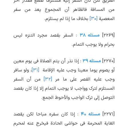
الطریق لکن کان السفر إلیه مستلزماً لقطع مقدار آخر
من المسافة فالظاهر أن المجموع یعد من سفر
المعصیة
[۳۰]
بخلاف ما إذا لم یستلزم.
[۲۲۶۹]
مسئله ۳۸
: السفر بقصد مجرد التنزه لیس
بحرام ولا یوجب التمام.
[۲۲۷۰]
مسئله ۳۹
: إذا نذر أن یتم الصلاة فی یوم معین
أو یصوم یوما معینا وجب علیه الإقامة
[۳۱]
، ولو سافر
وجب علیه القصر علی ما مر
[۳۲]
من أن السفر
المستلزم لترک وواجب لا یوجب التمام إلا إذا کان بقصد
التوصل إلی ترک الواجب والأحوط الجمع.
[۲۲۷۱]
مسئله ۴۰
: إذا کان سفره مباحا لکن یقصد
الغایة المحرمة فی حواشی الحادة فیخرج عنه لمحرم