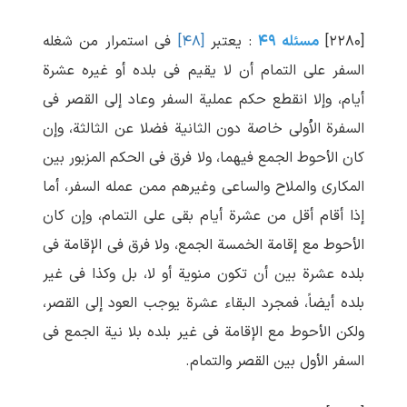
[۲۲۸۰]
مسئله ۴۹
: یعتبر
[۴۸]
فی استمرار من شغله
السفر علی التمام أن لا یقیم فی بلده أو غیره عشرة
أیام، وإلا انقطع حکم عملیة السفر وعاد إلی القصر فی
السفرة الاُولی خاصة دون الثانیة فضلا عن الثالثة، وإن
کان الأحوط الجمع فیهما، ولا فرق فی الحکم المزبور بین
المکاری والملاح والساعی وغیرهم ممن عمله السفر، أما
إذا أقام أقل من عشرة أیام بقی علی التمام، وإن کان
الأحوط مع إقامة الخمسة الجمع، ولا فرق فی الإقامة فی
بلده عشرة بین أن تکون منویة أو لا، بل وکذا فی غیر
بلده أیضاً، فمجرد البقاء عشرة یوجب العود إلی القصر،
ولکن الأحوط مع الإقامة فی غیر بلده بلا نیة الجمع فی
السفر الأول بین القصر والتمام.