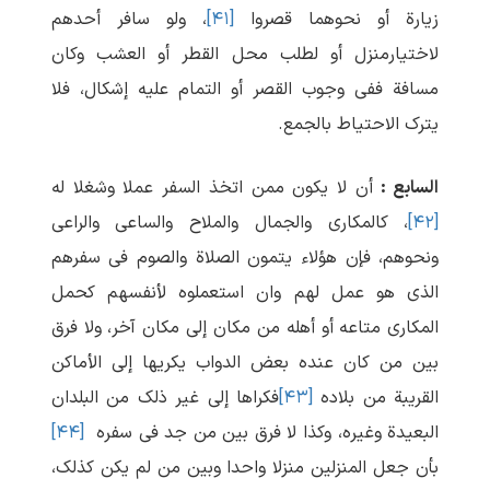
زیارة أو نحوهما قصروا
[۴۱]
، ولو سافر أحدهم
لاختیارمنزل أو لطلب محل القطر أو العشب وکان
مسافة ففی وجوب القصر أو التمام علیه إشکال، فلا
یترک الاحتیاط بالجمع.
السابع :
أن لا یکون ممن اتخذ السفر عملا وشغلا له
[۴۲]
، کالمکاری والجمال والملاح والساعی والراعی
ونحوهم، فإن هؤلاء یتمون الصلاة والصوم فی سفرهم
الذی هو عمل لهم وان استعملوه لأنفسهم کحمل
المکاری متاعه أو أهله من مکان إلی مکان آخر، ولا فرق
بین من کان عنده بعض الدواب یکریها إلی الأماکن
القریبة من بلاده
[۴۳]
فکراها إلی غیر ذلک من البلدان
البعیدة وغیره، وکذا لا فرق بین من جد فی سفره
[۴۴]
بأن جعل المنزلین منزلا واحدا وبین من لم یکن کذلک،