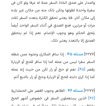
والمدار علی صدق اتخاذ السفر عملا له عرفا ولو کان فی
سفرة واحدة لطولها وتکرر ذلک منه من مکان غیر بلده
إلی مکان آخر، فلا یعتبر تحقق الکثرة بتعدد السفر ثلاث
مرات أو مرتین، فمع الصدق فی أثناء السفر الواحد أیضاً
یلحق الحکم وهو وجوب الإتمام، نعم إذا لم یتحقق
الصدق إلا بالتعدد یعتبر ذلک.
[۲۲۷۶]
مسئله ۴۵
: إذا سافر المکاری ونحوه ممن شغله
السفر سفرا لیس من عمله کما إذا سافر للحج أو الزیارة
یقصر
[۴۵]
، نعم لو حج أو زار لکن من حیث إنه عمله
کما إذا کری دابته للحج أو الزیارة وحج أو زار بالتبع أتم.
[۲۲۷۷]
مسئله ۴۶
: الظاهر وجوب القصر علی الحملداریة
[۴۶]
الذین یستعملون السفر فی خصوص أشهر الحج