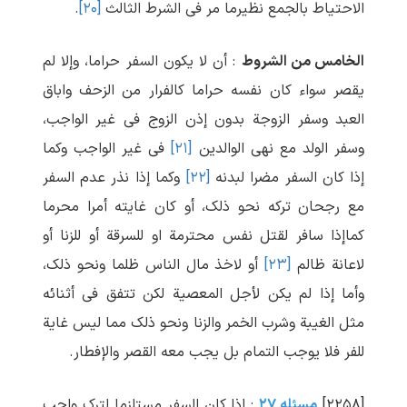
الاحتیاط بالجمع نظیرما مر فی الشرط الثالث
[۲۰]
.
الخامس من الشروط
: أن لا یکون السفر حراما، وإلا لم
یقصر سواء کان نفسه حراما کالفرار من الزحف واباق
العبد وسفر الزوجة بدون إذن الزوج فی غیر الواجب،
وسفر الولد مع نهی الوالدین
[۲۱]
فی غیر الواجب وکما
إذا کان السفر مضرا لبدنه
[۲۲]
وکما إذا نذر عدم السفر
مع رجحان ترکه نحو ذلک، أو کان غایته أمرا محرما
کماإذا سافر لقتل نفس محترمة او للسرقة أو للزنا أو
لاعانة ظالم
[۲۳]
أو لاخذ مال الناس ظلما ونحو ذلک،
وأما إذا لم یکن لأجل المعصیة لکن تتفق فی أثنائه
مثل الغیبة وشرب الخمر والزنا ونحو ذلک مما لیس غایة
للفر فلا یوجب التمام بل یجب معه القصر والإفطار.
[۲۲۵۸]
مسئله ۲۷
: إذا کان السفر مستلزما لترک واجب