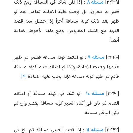
[۲۲۳۹]
مسئله ۸
: إذا کان شاکا فی المسافة ومع ذلک
قصر لم یجزیء بل وجب علیه الاعادة تماما، نعم لو
ظهر بعد ذلک کونه مسافة أجزأ إذا حصل منه قصد
القربة مع الشک المفروض، ومع ذلک الأحوط الاعادة
أیضاً.
[۲۲۴۰]
مسئله ۹
: لو اعتقد کونه مسافة فقصر ثم ظهر
عدمها وجبت الاعادة، وکذا لو اعتقد عدم کونه مسافة
فأتم ثم ظهر کونه مسافة فإنه یجب علیه الاعادة
[۴]
.
[۲۲۴۱]
مسئله ۱۰
: لو شک فی کونه مسافة أو اعتقد
العدم ثم بان فی أثناء السیر کونه مسافة یقصر وإن لم
یکن الباقی مسافة.
[۲۲۴۲]
مسئله ۱۱
: إذا قصد الصبی مسافة ثم بلغ فی