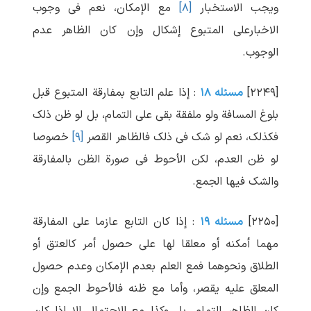
ویجب الاستخبار
[۸]
مع الإمکان، نعم فی وجوب
الاخبارعلی المتبوع إشکال وإن کان الظاهر عدم
الوجوب.
[۲۲۴۹]
مسئله ۱۸
: إذا علم التابع بمفارقة المتبوع قبل
بلوغ المسافة ولو ملفقة بقی علی التمام، بل لو ظن ذلک
فکذلک، نعم لو شک فی ذلک فالظاهر القصر
[۹]
خصوصا
لو ظن العدم، لکن الأحوط فی صورة الظن بالمفارقة
والشک فیها الجمع.
[۲۲۵۰]
مسئله ۱۹
: إذا کان التابع عازما علی المفارقة
مهما أمکنه أو معلقا لها علی حصول أمر کالعتق أو
الطلاق ونحوهما فمع العلم بعدم الإمکان وعدم حصول
المعلق علیه یقصر، وأما مع ظنه فالأحوط الجمع وإن