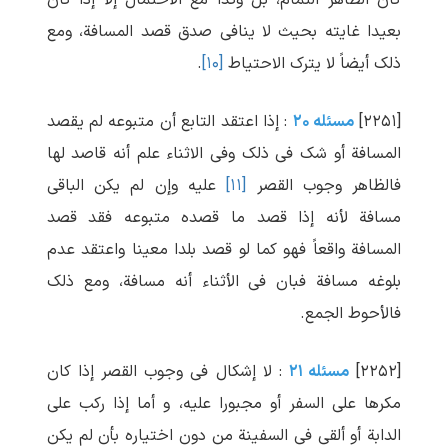
کان الظاهر التمام، بل وکذا مع الاحتمال إلا إذا کان
بعیدا غایته بحیث لا ینافی صدق قصد المسافة، ومع
ذلک أیضاً لا یترک الاحتیاط
[۱۰]
.
[۲۲۵۱]
مسئله ۲۰
: إذا اعتقد التابع أن متبوعه لم یقصد
المسافة أو شک فی ذلک وفی الاثناء علم أنه قاصد لها
فالظاهر وجوب القصر
[۱۱]
علیه وإن لم یکن الباقی
مسافة لأنه إذا قصد ما قصده متبوعه فقد قصد
المسافة واقعاً فهو کما لو قصد بلدا معینا واعتقد عدم
بلوغه مسافة فبان فی الأثناء أنه مسافة، ومع ذلک
فالأحوط الجمع.
[۲۲۵۲]
مسئله ۲۱
: لا إشکال فی وجوب القصر إذا کان
مکرها علی السفر أو مجبورا علیه، و أما إذا رکب علی
الدابة أو ألقی فی السفینة من دون اختیاره بأن لم یکن