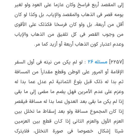
إلی المقصد أربع فراسخ وکان عازما علی العود ولو لغیر
یومه قصر فی الذهاب والمقصد والإیاب، بل وکذا لو کان
أقل من أربعة، بل ولو کان فرسخا فکذلک علی الأقوی
من وجوب القصر فی کل تلفیق من الذهاب والإیاب
وعدم اعتبار کون الذهاب أربعة أو أزید کما مر.
[۲۲۵۷]
مسئله ۲۶
: لو لم یکن من نیته فی أول السفر
الإقامة أو المرور علی الوطن وقطع مقداراً من المسافة
ثم بدا له ذلک قبل بلوغ الثمانیة ثم عدل عما بدا له
وعزم علی عدم الأمرین فهل یضم ما مضی إلی ما بقی
إذا لم یکن ما بقی بعد العدول عما بدا له مسافة فیقصر
إذا کان المجموع مسافة ولو بعد إسقاط ما تخلل بین
العزم الأول والعزم الثانی إذا کـان قطع بین العزمین
شیئا إشکال خصوصا فی صورة التخلل، فلایترک