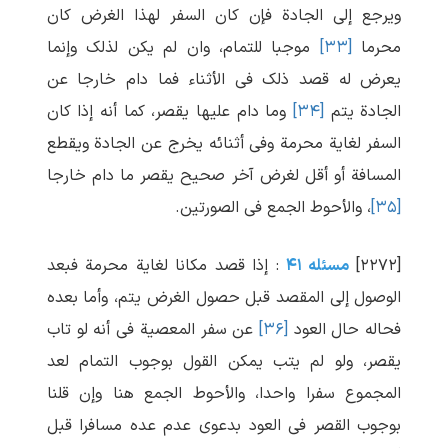
ویرجع إلی الجادة فإن کان السفر لهذا الغرض کان
محرما
[۳۳]
موجبا للتمام، وان لم یکن لذلک وإنما
یعرض له قصد ذلک فی الأثناء فما دام خارجا عن
الجادة یتم
[۳۴]
وما دام علیها یقصر، کما أنه إذا کان
السفر لغایة محرمة وفی أثنائه یخرج عن الجادة ویقطع
المسافة أو أقل لغرض آخر صحیح یقصر ما دام خارجا
[۳۵]
، والأحوط الجمع فی الصورتین.
[۲۲۷۲]
مسئله ۴۱
: إذا قصد مکانا لغایة محرمة فبعد
الوصول إلی المقصد قبل حصول الغرض یتم، وأما بعده
فحاله حال العود
[۳۶]
عن سفر المعصیة فی أنه لو تاب
یقصر، ولو لم یتب یمکن القول بوجوب التمام لعد
المجموع سفرا واحدا، والأحوط الجمع هنا وإن قلنا
بوجوب القصر فی العود بدعوی عدم عده مسافرا قبل