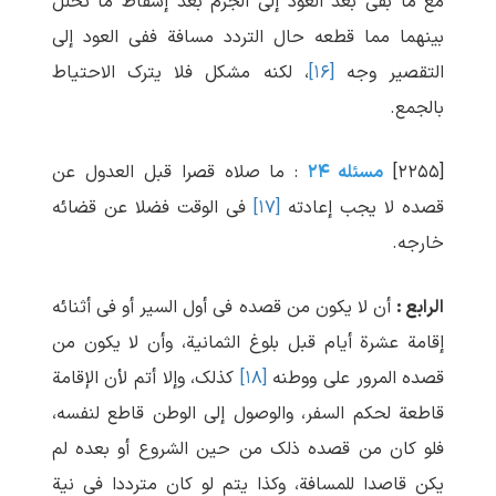
مع ما بقی بعد العود إلی الجزم بعد إسقاط ما تخلل
بینهما مما قطعه حال التردد مسافة ففی العود إلی
التقصیر وجه
[۱۶]
، لکنه مشکل فلا یترک الاحتیاط
بالجمع.
[۲۲۵۵]
مسئله ۲۴
: ما صلاه قصرا قبل العدول عن
قصده لا یجب إعادته
[۱۷]
فی الوقت فضلا عن قضائه
خارجه.
الرابع :
أن لا یکون من قصده فی أول السیر أو فی أثنائه
إقامة عشرة أیام قبل بلوغ الثمانیة، وأن لا یکون من
قصده المرور علی ووطنه
[۱۸]
کذلک، وإلا أتم لأن الإقامة
قاطعة لحکم السفر، والوصول إلی الوطن قاطع لنفسه،
فلو کان من قصده ذلک من حین الشروع أو بعده لم
یکن قاصدا للمسافة، وکذا یتم لو کان مترددا فی نیة