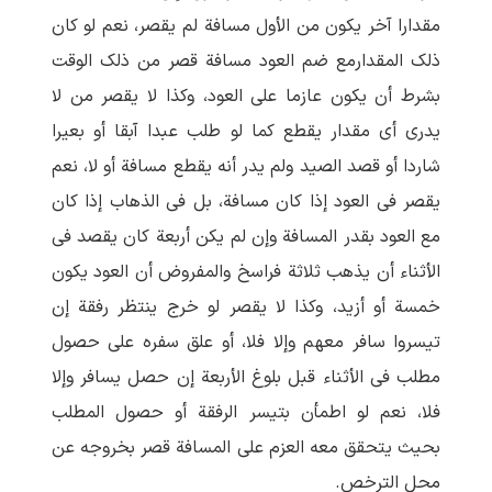
مقدارا آخر یکون من الأول مسافة لم یقصر، نعم لو کان
ذلک المقدارمع ضم العود مسافة قصر من ذلک الوقت
بشرط أن یکون عازما علی العود، وکذا لا یقصر من لا
یدری أی مقدار یقطع کما لو طلب عبدا آبقا أو بعیرا
شاردا أو قصد الصید ولم یدر أنه یقطع مسافة أو لا، نعم
یقصر فی العود إذا کان مسافة، بل فی الذهاب إذا کان
مع العود بقدر المسافة وإن لم یکن أربعة کان یقصد فی
الأثناء أن یذهب ثلاثة فراسخ والمفروض أن العود یکون
خمسة أو أزید، وکذا لا یقصر لو خرج ینتظر رفقة إن
تیسروا سافر معهم وإلا فلا، أو علق سفره علی حصول
مطلب فی الأثناء قبل بلوغ الأربعة إن حصل یسافر وإلا
فلا، نعم لو اطمأن بتیسر الرفقة أو حصول المطلب
بحیث یتحقق معه العزم علی المسافة قصر بخروجه عن
محل الترخص.