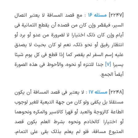
[۲۲۴۷]
مسئله ۱۶
: مع قصد المسافة لا یعتبر اتصال
السیر، فیقصّر وإن کان من قصده أن یقطع الثمانیة فی
أیام وإن کان ذلک اختیارا لا لضرورة من عدو أو برد أو
انتظار رفیق أو نحو ذلک، نعم لو کان بحیث لا یصدق
علیه إسم السفر لم یقصر کما إذا قطع فی کل یوم شیئا
یسیرا
[۷]
جدا للتنزه أو نحوه، والأحوط فی هذه الصورة
أیضاً الجمع.
[۲۲۴۸]
مسئله ۱۷
: لا یعتبر فی قصد المسافة أن یکون
مستقلا بل یکفی ولو کان من جهة التبعیة للغیر لوجوب
الطاعة کالزوجة والعبد أو قهرا کالاسیر والمکره ونحوهما
أو اختیارا کالخادم ونحوه بشرط العلم بکون قصد
المتبوع مسافة، فلو لم یعلم بذلک بقی علی التمام،