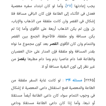
یجب إعادتها
[۲۷]
، وأما لو کان ابتداء سفره معصیة
فعدل فی الأثناء إلی الطاعة فإن کان الباقی مسافة فلا
إشکال فی القصر وان کانت ملفقة من الذهاب والإیاب،
بل وإن لم یکن الذهاب أربعة علی الأقوی وأما إذا لم
یکن مسافة ولو ملفقة، فالأحوط الجمع بین القصر
والتمام وان کان الأقوی
القصر
بعد کون مجموع ما نواه
بقدر المسافة ولو ملفقة فإن المدار علی حال العصیان
والطاعة فما دام عاصیا یتم وما دام مطیعا
یقصرّ
من
غیر نظر إلی کون البقیة مسافة أو لا.
[۲۲۶۵]
مسئله ۳۴
: لو کانت غایة السفر ملفقة من
الطاعة والمعصیة فمع استقلال داعی المعصیة لا إشکال
فی وجوب التمام سواء کان داعی الطاعة أیضاً مستقلا
أو تبعا، وأما إذا کان داعی الطاعة مستقلا وداعی