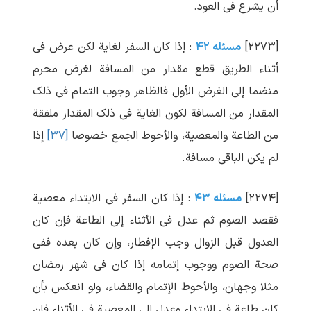
أن یشرع فی العود.
[۲۲۷۳]
مسئله ۴۲
: إذا کان السفر لغایة لکن عرض فی
أثناء الطریق قطع مقدار من المسافة لغرض محرم
منضما إلی الغرض الأول فالظاهر وجوب التمام فی ذلک
المقدار من المسافة لکون الغایة فی ذلک المقدار ملفقة
من الطاعة والمعصیة، والأحوط الجمع خصوصا
[۳۷]
إذا
لم یکن الباقی مسافة.
[۲۲۷۴]
مسئله ۴۳
: إذا کان السفر فی الابتداء معصیة
فقصد الصوم ثم عدل فی الأثناء إلی الطاعة فإن کان
العدول قبل الزوال وجب الإفطار، وإن کان بعده ففی
صحة الصوم ووجوب إتمامه إذا کان فی شهر رمضان
مثلا وجهان، والأحوط الإتمام والقضاء، ولو انعکس بأن
کان طاعة فی الابتداء وعدل إلی المعصیة فی الأثناء فإن