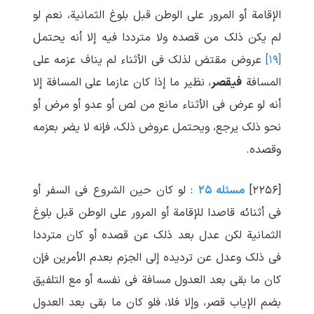
الإقامة أو المرور علی الوطن قبل بلوغ الثمانیة، نعم لو
لم یکن ذلک من قصده ولا مترددا فیه إلا أنه یحتمل
[۱۹]
عروض مقتض لذلک فی الأثناء لم یناف عزمه علی
المسافة
فیقصر
، نظیر ما إذا کان عازما علی المسافة إلا
أنه لو عرض فی الأثناء مانع من لص أو عدو أو مرض أو
نحو ذلک یرجع، ویحتمل عروض ذلک، فإنه لا یضر بعزمه
وقصده.
[۲۲۵۶]
مسئله ۲۵
: لو کان حین الشروع فی السفر أو
فی أثنائه قاصدا للإقامة أو المرور علی الوطن قبل بلوغ
الثمانیة لکن عدل بعد ذلک عن قصده أو کان مترددا
فی ذلک وعدل عن تردیده إلی الجزم بعدم الأمرین فإن
کان ما بقی بعد العدول مسافة فی نفسه أو مع التلفیق
بضم الإیاب قصر، وإلا فلا، فلو کان ما بقی بعد العدول