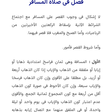
فصل فی صلاة المسافر
لا إشکال فی وجوب القصر علی المسافر مع اجتماع
الشرائط الآتیة بإسقاط الرکعتین الأخیرتین من
الرباعیات، وأما الصبح والمغرب فلا قصر فیهما.
وأما شروط القصر فأمور.
الأول :
المسافة وهی ثمان فراسخ امتدادیة ذهابا أو
إیابا أو ملفقة من الذهاب والإیاب إذا کان الذهاب أربعة
أو أزید، بل مطلقا علی الأقوی وإن کان الذهاب فرسخا
والإیاب سبعة، وإن کان الأحوط فی صورة کون الذهاب
أقل من أربعة مع کون المجموع ثمانیة الجمع، والأقوی
عدم اعتبار کون الذهاب والإیاب فی یوم واحد أو لیلة
واحدة، أو فی الملفق منهما مع اتصال إیابه بذهابه