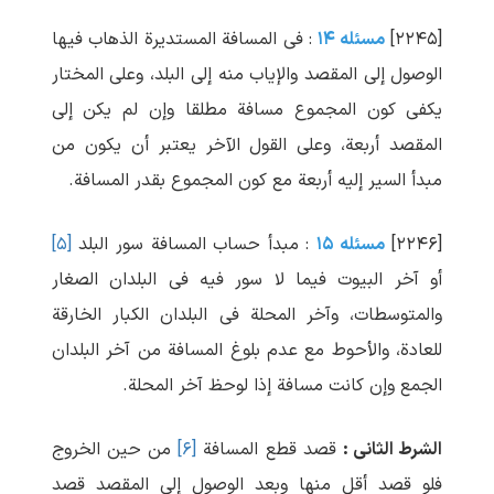
[۲۲۴۵]
مسئله ۱۴
: فی المسافة المستدیرة الذهاب فیها
الوصول إلی المقصد والإیاب منه إلی البلد، وعلی المختار
یکفی کون المجموع مسافة مطلقا وإن لم یکن إلی
المقصد أربعة، وعلی القول الآخر یعتبر أن یکون من
مبدأ السیر إلیه أربعة مع کون المجموع بقدر المسافة.
[۲۲۴۶]
مسئله ۱۵
: مبدأ حساب المسافة سور البلد
[۵]
أو آخر البیوت فیما لا سور فیه فی البلدان الصغار
والمتوسطات، وآخر المحلة فی البلدان الکبار الخارقة
للعادة، والأحوط مع عدم بلوغ المسافة من آخر البلدان
الجمع وإن کانت مسافة إذا لوحظ آخر المحلة.
الشرط الثانی :
قصد قطع المسافة
[۶]
من حین الخروج
فلو قصد أقل منها وبعد الوصول إلی المقصد قصد