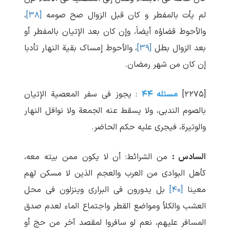
لم یأت بالمفطر و کان قبل الزوال صح صومه
[۳۸]
،
والأحوط قضاؤه أیضاً، وإن کان بعد الإتیان بالمفطر أو
بعد الزوال بطل
[۳۹]
، والأحوط إمساک بقیة النهار تأدبا
إن کان من شهر رمضان.
[۲۲۷۵]
مسئله ۴۴
: یجوز فی سفر المعصیة الإتیان
بالصوم الندبی، ولا یسقط عنه الجمعة ولا نوافل النهار
والوتیرة، فیجری علیه حکم الحاضر.
السادس :
من الشرائط: أن لا یکون ممن بیته معه،
کأهل البوادی من العرب والعجم الذین لا مسکن لهم
معینا
[۴۰]
بل یدورون فی البراری وینزلون فی محل
العشب والکلأ ومواضع القطر واجتماع الماء لعدم صدق
المسافر علیهم، نعم لو سافروا لمقصد آخر من حج أو