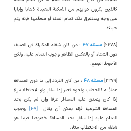
بخلاف من کان متخذا ذلک عملاً له فی تمام السنة
کالذین یکرون دوابهم من الأمکنة البعیدة ذهابا وإیابا
علی وجه یستغرق ذلک تمام السنة أو معظمها فإنه یتم
حینئذ.
[۲۲۷۸]
مسئله ۴۷
: من کان شغله المکاراة فی الصیف
دون الشتاء أو بالعکس الظاهر وجوب التمام علیه، ولکن
الأحوط الجمع.
[۲۲۷۹]
مسئله ۴۸
: من کان التردد إلی ما دون المسافة
عملاً له کالحطاب ونحوه قصر إذا سافر ولو للاحتطاب، إلا
إذا کان یصدق علیه المسافر عرفا وإن لم یکن بحد
المسافة الشرعیة فإنه یمکن أن یقال
[۴۷]
بوجوب
التمام علیه إذا سافر بحد المسافة خصوصا فیما هو
شغله من الاحتطاب مثلا.