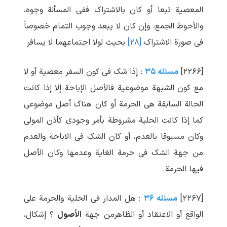
المعصیة تبعا أو کان بالاشتراک ففی المسألة وجوه،
والأحوط الجمع، وإن کان لا یبعد وجوب التمام خصوصاً
فی صورة الاشتراک
[۲۸]
بحیث لولا اجتماعهما لا یسافر
[۲۲۶۶]
مسئله ۳۵
: إذا شک فی کون السفر معصیة أو لا
مع کون الشبهة موضوعیة فالأصل الإباحة إلا إذا کانت
الحالة السابقة هی الحرمة أو کان هناک أصل موضوعی
کما إذا کانت الحلیة مشروطة بأمر وجودی کأذن المولی
وکان مسبوقا بالعدم، أو کان الشک فی الاباحة والعدم
من جهة الشک فی حرمة الغایة وعدمها وکان الأصل
فیها الحرمة.
[۲۲۶۷]
مسئله ۳۶
: هل المدار فی الحلیة والحرمة علی
الواقع أو الاعتقاد أو الظاهرمن جهة
الأصول
؟ إشکال،