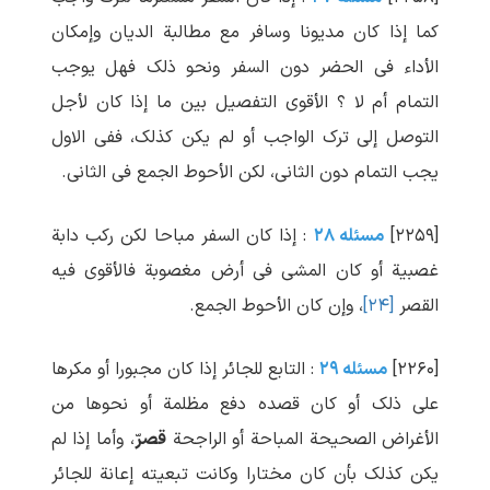
کما إذا کان مدیونا وسافر مع مطالبة الدیان وإمکان
الأداء فی الحضر دون السفر ونحو ذلک فهل یوجب
التمام أم لا ؟ الأقوی التفصیل بین ما إذا کان لأجل
التوصل إلی ترک الواجب أو لم یکن کذلک، ففی الاول
یجب التمام دون الثانی، لکن الأحوط الجمع فی الثانی.
[۲۲۵۹]
مسئله ۲۸
: إذا کان السفر مباحا لکن رکب دابة
غصبیة أو کان المشی فی أرض مغصوبة فالأقوی فیه
القصر
[۲۴]
، وإن کان الأحوط الجمع.
[۲۲۶۰]
مسئله ۲۹
: التابع للجائر إذا کان مجبورا أو مکرها
علی ذلک أو کان قصده دفع مظلمة أو نحوها من
الأغراض الصحیحة المباحة أو الراجحة
قصرّ
، وأما إذا لم
یکن کذلک بأن کان مختارا وکانت تبعیته إعانة للجائر