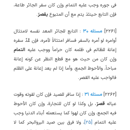
فی جوره وجب علیه التمام وإن کان سفر الجائر طاعة،
فإن التابع حینئذ یتم مع أن المتبوع
یقصرّ
.
[۲۲۶۱]
مسئله ۳۰
: التابع للجائر المعد نفسه لامتثال
أوامره لو أمره بالسفر فسافر امتثالاً لأمره، فإن عُدّ سفره
إعانة للظالم فی ظلمه کان حراماً ووجب علیه
التمام
وإن کان من حیث هو مع قطع النظر عن کونه إعانة
مباحاً، والأحوط الجمع، وأما إذا لم یعد إعانة علی الظلم
فالواجب علیه القصر.
[۲۲۶۲]
مسئله ۳۱
: إذا سافر للصید فإن کان لقوته وقوت
عیاله
قصرّ
، بل وکذا لو کان للتجارة، وإن کان الأحوط
فیه الجمع، وإن کان لهوا کما یستعمله أبناء الدنیا وجب
علیه التمام
[۲۵]
، ولا فرق بین صید البروالبحر کما لا