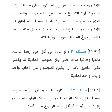
الاثناء وجب علیه القصر وإن لم یکن الباقی مسافة، وکذا
یقصرإذا أراد التطوع بالصلاة مع عدم بلوغه، والمجنون
الذی یحصل منه القصد إذا قصد مسافة ثم أفاق فی
الأثناء یقصر، وأما إذا کان بحیث لا یحصل منه القصد
فالمدار بلوغ المسافة من حین إفاقته.
[۲۲۴۳]
مسئله ۱۲
: لو تردد فی أقل من أربعة فراسخ
ذاهبا وجائیا مرات حتی بلغ المجموع ثمانیة لم یقصر،
ففی التلفیق لابد أن یکون المجموع من ذهاب واحد
وإیاب واحد ثمانیة.
[۲۲۴۴]
مسئله ۱۳
: لو کان للبلد طریقان والأبعد منهما
مسافة فإن سلک الأبعد قصر، وإن سلک الأقرب لم یقصر
إلا إذا کان أربعة أو أقل وأراد الرجوع من الأبعد.