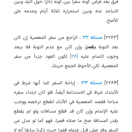
فرق بعد فرض کونه سفرا بین کونه دائرا حول البلد وبین
التباعد عنه وبین استمراره ثلاثة أیام وعدمه علی
الأصح.
[۲۲۶۳]
مسئله ۳۲
: الراجع من سفر المعصیة إن کان
بعد التوبة
یقصرّ
، وإن کان مع عدم التوبة فلا یبعد
وجوب التمام علیه
[۲۶]
لکون العود جزءاً من سفر
المعصیة، لکن الأحوط الجمع حینئذ.
[۲۲۶۴]
مسئله ۳۳
: إباحة السفر کما أنها شرط فی
الأبتداء شرط فی الاستدامة أیضاً، فلو کان ابتداء سفره
مباحا فقصد المعصیة فی الأثناء انقطع ترخصه ووجب
علیه الإتمام وإن کان قد قطع مسافات ولو لم یقطع
بقدر المسافة صح ما صلاه قصرا، فهو کما لو عدل عن
السفر وقد صلی قبل عدوله قصرا حیث ذکرنا سابقا أنه لا