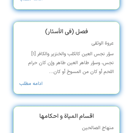
فصل (فی الأسئار)
عروة الوثقی
سؤر نجس العین کالکلب والخنزیر والکافر [۱]
نجس، وسؤر طاهر العین طاهر وإن کان حرام
اللحم أو کان من المسوخ أو کان...
ادامه مطلب
اقسام المیاة و احکامها
منهاج الصالحین