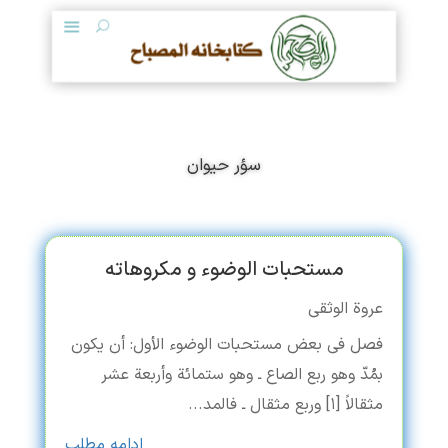
سؤر حیوان
مستحبات الوضوء و مکروهاته
عروة الوثقی
فصل فی بعض مستحبات الوضوء الأول: أن یکون
بمُدّ وهو ربع الصاع ـ وهو ستمائة وأربعة عشر
مثقالاً [۱] وربع مثقال ـ فالمد...
ادامه مطلب