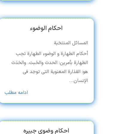
احکام الوضوء
المسائل المنتخبة
أحکام الطهارة و الوضوء الطهارة تجب
الطهارة بأمرین: الحدث والخبث. والحَدَث
هو: القذارة المعنویة التی توجد فی
الإنسان...
ادامه مطلب
احکام وضوی جبیره