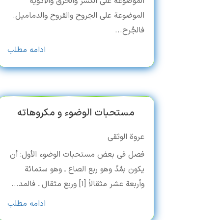
الموضوعة علی الکسر والخرق والأدویة
الموضوعة علی الجروح والقروح والدمامیل.
فالجُرح...
ادامه مطلب
مستحبات الوضوء و مکروهاته
عروة الوثقی
فصل فی بعض مستحبات الوضوء الأول: أن
یکون بمُدّ وهو ربع الصاع ـ وهو ستمائة
وأربعة عشر مثقالاً [۱] وربع مثقال ـ فالمد...
ادامه مطلب